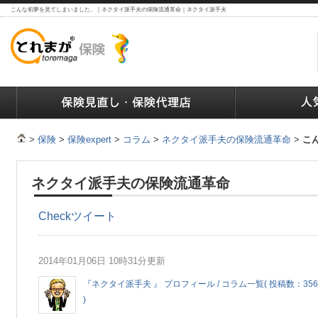
こんな初夢を見てしまいました。｜ネクタイ派手夫の保険流通革命｜ネクタイ派手夫
ランキング
保険の人気ランキング
保険業界で働く人達へ
>
保険
>
保険expert
>
コラム
>
ネクタイ派手夫の保険流通革命
>
こ
ネクタイ派手夫の保険流通革命
Check
ツイート
2014年01月06日 10時31分更新
『ネクタイ派手夫 』 プロフィール / コラム一覧( 投稿数：356
)