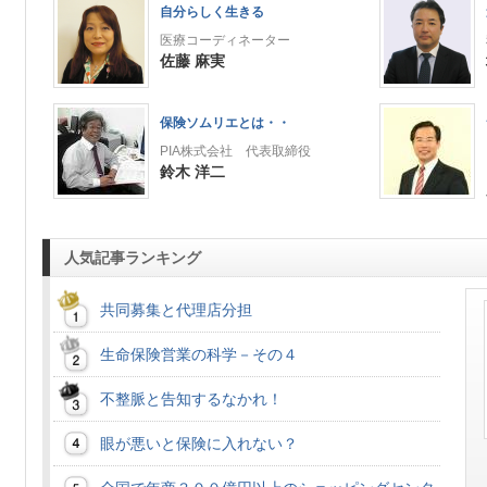
自分らしく生きる
医療コーディネーター
佐藤 麻実
保険ソムリエとは・・
PIA株式会社 代表取締役
鈴木 洋二
人気記事ランキング
共同募集と代理店分担
生命保険営業の科学－その４
不整脈と告知するなかれ！
眼が悪いと保険に入れない？