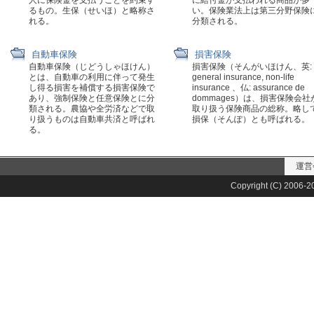
人に保険金を支払うことを約束す
に給付金が支払われる商品が多
るもの。生保（せいほ）と略称さ
い。保険業法上は第三分野保険
れる。
分類される。
自動車保険
損害保険
自動車保険（じどうしゃほけん）
損害保険（そんがいほけん、英:
とは、自動車の利用に伴って発生
general insurance, non-life
し得る損害を補償する損害保険で
insurance 、仏: assurance de
あり、強制保険と任意保険とに分
dommages）は、損害保険会社
類される。農協や全労済などで取
取り扱う保険商品の総称。略し
り扱うものは自動車共済と呼ばれ
損保（そんぽ）とも呼ばれる。
る。
運営
Copyright (C) 2006-20