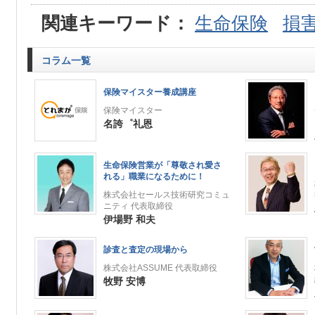
関連キーワード：
生命保険
損
コラム一覧
保険マイスター養成講座
保険マイスター
名誇゜礼恩
生命保険営業が「尊敬され愛さ
れる」職業になるために！
株式会社セールス技術研究コミュ
ニティ 代表取締役
伊場野 和夫
診査と査定の現場から
株式会社ASSUME 代表取締役
牧野 安博