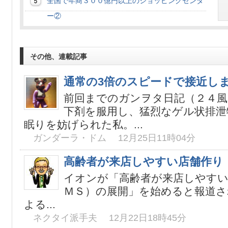
全国で年商３００億円以上のショッピングセンタ
ー②
その他、連載記事
通常の3倍のスピードで接近し
前回までのガンヲタ日記（２４風
下剤を服用し、猛烈なゲル状排泄
眠りを妨げられた私。...
ガンダーラ・ドム 12月25日11時04分
高齢者が来店しやすい店舗作り
イオンが「高齢者が来店しやすい
ＭＳ）の展開」を始めると報道さ
よる...
ネクタイ派手夫 12月22日18時45分