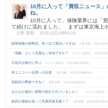
10月に入って「買収ニュース
ね。
10月に入って、保険業界には「
て続けに流れました。 まずは東京海上ホー
上野 直昭 10月12日18時11分
損害保険の新商品、色々出て面白いですね
上野 直昭 03月17日17
「溶解」という言葉をご存知ですか？
ネクタイ派手夫 12月15日12
大垣共立銀行に学ぶ
ネクタイ派手夫 02月09日17時46分
米ユニコーン企業への出資
上野 直昭 04月11日18時31分
花粉症の季節ですね！
牧野 安博 03月07日16時23分
なかなか面白い接客が紹介されていました！
ネクタイ派手夫 06
政府が保険を使って失業対策支援？？
上野 直昭 04月03日17時51