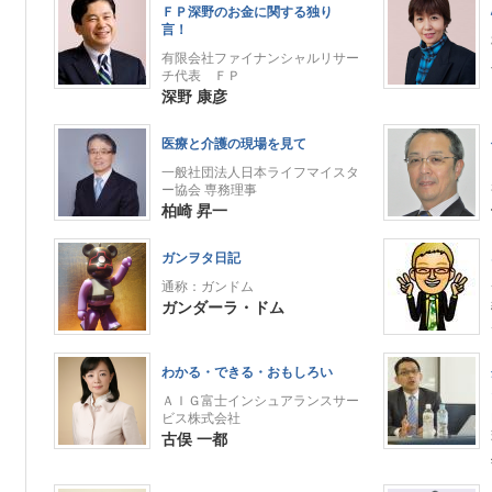
ＦＰ深野のお金に関する独り
言！
有限会社ファイナンシャルリサー
チ代表 ＦＰ
深野 康彦
医療と介護の現場を見て
一般社団法人日本ライフマイスタ
ー協会 専務理事
柏崎 昇一
ガンヲタ日記
通称：ガンドム
ガンダーラ・ドム
わかる・できる・おもしろい
ＡＩＧ富士インシュアランスサー
ビス株式会社
古俣 一都