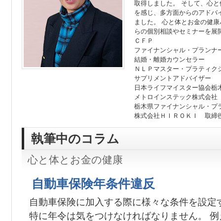
取得しました。 そして、心
を感じ、多方面からのアドバ
ました。 心と体とお金の健
らの個別相談やセミナーを展
ＣＦＰ
ファイナンシャル・プランナ
結婚・離婚カウンセラー
ＮＬＰマスター・プラティク
サプリメントアドバイザー
日本ライフマイスター協会栃
メトロインステック株式会社
栃木県ファイナンシャル・プ
株式会社ＨＩＲＯＫＩ 取締
執筆中のコラム
心と体とお金の健康
自動車保険年条件違反
自動車保険に加入する際に様々な条件を設定
特に年令は気をつけなければなりません。 例え