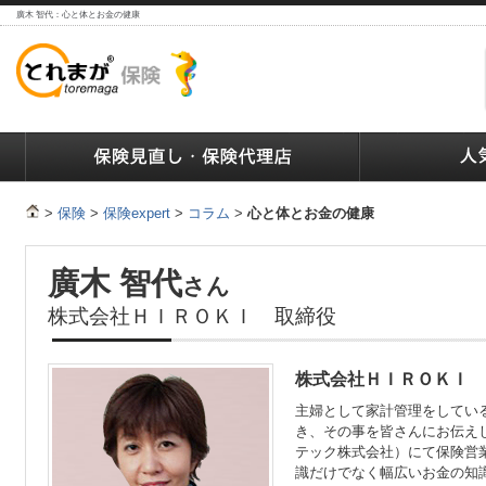
廣木 智代：心と体とお金の健康
ランキング
保険の人気ランキング
保険業界で働く人達へ
>
保険
>
保険expert
>
コラム
>
心と体とお金の健康
廣木 智代
さん
株式会社ＨＩＲＯＫＩ 取締役
株式会社ＨＩＲＯＫＩ 
主婦として家計管理をしてい
き、その事を皆さんにお伝え
テック株式会社）にて保険営
識だけでなく幅広いお金の知