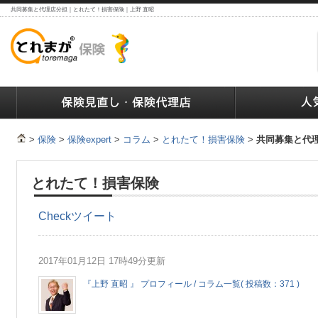
共同募集と代理店分担｜とれたて！損害保険｜上野 直昭
ランキング
保険の人気ランキング
保険業界で働く人達へ
>
保険
>
保険expert
>
コラム
>
とれたて！損害保険
>
共同募集と代
とれたて！損害保険
Check
ツイート
2017年01月12日 17時49分更新
『上野 直昭 』 プロフィール / コラム一覧( 投稿数：371 )