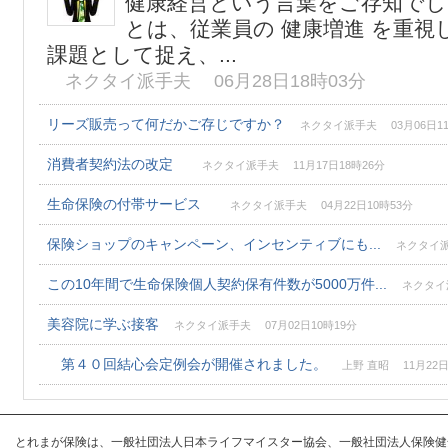
健康経営という言葉をご存知でし
とは、従業員の 健康増進 を重視
課題として捉え、...
ネクタイ派手夫 06月28日18時03分
リーズ販売って何だかご存じですか？
ネクタイ派手夫 03月06日11
消費者契約法の改定
ネクタイ派手夫 11月17日18時26分
生命保険の付帯サービス
ネクタイ派手夫 04月22日10時53分
保険ショップのキャンペーン、インセンティブにも...
ネクタイ派手
この10年間で生命保険個人契約保有件数が5000万件...
ネクタイ派
美容院に学ぶ接客
ネクタイ派手夫 07月02日10時19分
第４０回結心会定例会が開催されました。
上野 直昭 11月22日
とれまが保険は、一般社団法人日本ライフマイスター協会、一般社団法人保険健全化推進