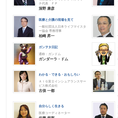
チ代表 ＦＰ
深野 康彦
医療と介護の現場を見て
一般社団法人日本ライフマイスタ
ー協会 専務理事
柏崎 昇一
ガンヲタ日記
通称：ガンドム
ガンダーラ・ドム
わかる・できる・おもしろい
ＡＩＧ富士インシュアランスサー
ビス株式会社
古俣 一都
自分らしく生きる
医療コーディネーター