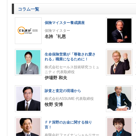
コラム一覧
保険マイスター養成講座
保険マイスター
名誇゜礼恩
生命保険営業が「尊敬され愛さ
れる」職業になるために！
株式会社セールス技術研究コミュ
ニティ 代表取締役
伊場野 和夫
診査と査定の現場から
株式会社ASSUME 代表取締役
牧野 安博
ＦＰ深野のお金に関する独り
言！
有限会社ファイナンシャルリサー