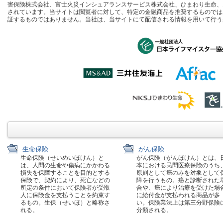
害保険株式会社、富士火災インシュアランスサービス株式会社、ひまわり生命、
されています。当サイトは閲覧者に対して、特定の金融商品を推奨するものでは
証するものではありません。当社は、当サイトにて配信される情報を用いて行う
生命保険
がん保険
生命保険（せいめいほけん）と
がん保険（がんほけん）とは、
は、人間の生命や傷病にかかわる
本における民間医療保険のうち
損失を保障することを目的とする
原則として癌のみを対象として
保険で、契約により、死亡などの
障を行うもの。癌と診断された
所定の条件において保険者が受取
合や、癌により治療を受けた場
人に保険金を支払うことを約束す
に給付金が支払われる商品が多
るもの。生保（せいほ）と略称さ
い。保険業法上は第三分野保険
れる。
分類される。