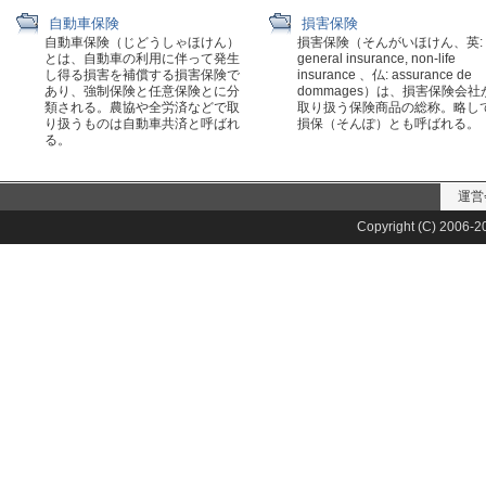
自動車保険
損害保険
自動車保険（じどうしゃほけん）
損害保険（そんがいほけん、英:
とは、自動車の利用に伴って発生
general insurance, non-life
し得る損害を補償する損害保険で
insurance 、仏: assurance de
あり、強制保険と任意保険とに分
dommages）は、損害保険会社
類される。農協や全労済などで取
取り扱う保険商品の総称。略し
り扱うものは自動車共済と呼ばれ
損保（そんぽ）とも呼ばれる。
る。
運営
Copyright (C) 2006-20