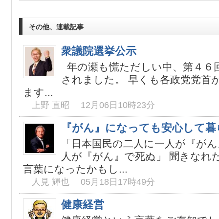
その他、連載記事
衆議院選挙公示
年の瀬も慌ただしい中、第４６
されました。 早くも各政党党首
ます...
上野 直昭 12月06日10時23分
『がん』になっても安心して暮
「日本国民の二人に一人が『がん
人が『がん』で死ぬ」 聞きなれ
言葉になったかもし...
人見 輝也 05月18日17時49分
健康経営