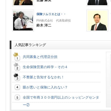
佐藤 麻実
保険ソムリエとは・・
PIA株式会社 代表取締役
鈴木 洋二
人気記事ランキング
共同募集と代理店分担
生命保険営業の科学－その４
不整脈と告知するなかれ！
眼が悪いと保険に入れない？
全国で年商３００億円以上のショッピングセンタ
ー②