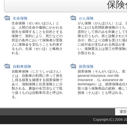
保険代
生命保険
がん保険
生命保険（せいめいほけん）と
がん保険（がんほけん）とは、
は、人間の生命や傷病にかかわる
本における民間医療保険のうち
損失を保障することを目的とする
原則として癌のみを対象として
保険で、契約により、死亡などの
障を行うもの。癌と診断された
所定の条件において保険者が受取
合や、癌により治療を受けた場
人に保険金を支払うことを約束す
に給付金が支払われる商品が多
るもの。生保（せいほ）と略称さ
い。保険業法上は第三分野保険
れる。
分類される。
自動車保険
損害保険
自動車保険（じどうしゃほけん）
損害保険（そんがいほけん、英:
とは、自動車の利用に伴って発生
general insurance, non-life
し得る損害を補償する損害保険で
insurance 、仏: assurance de
あり、強制保険と任意保険とに分
dommages）は、損害保険会社
類される。農協や全労済などで取
取り扱う保険商品の総称。略し
り扱うものは自動車共済と呼ばれ
損保（そんぽ）とも呼ばれる。
る。
運営
Copyright (C) 2006-20