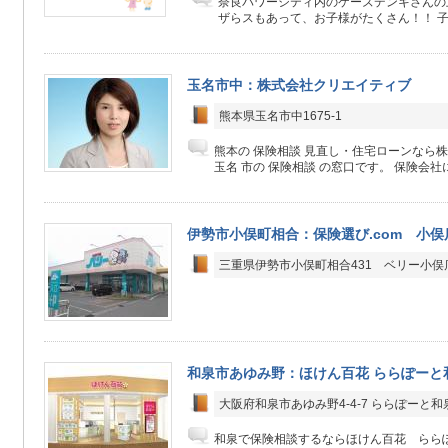
奈良パワーシティ内のケーズデンキさんの
ザらスもあって、お子様がたくさん！！ 子供
玉名市中：株式会社クリエイティブ
熊本県玉名市中1675-1
熊本の 保険相談 見直し・住宅ローンなら
玉名 市の 保険相談 の窓口です。 保険会社にか
伊勢市小俣町相合：保険選び.com 小俣
三重県伊勢市小俣町相合431 ベリー小俣
和泉市あゆみ野：ほけん百花 ららぽーと
大阪府和泉市あゆみ野4-4-7 ららぽーと和泉4
和泉で保険相談するならほけん百花 らら