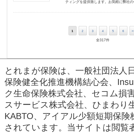
ティングを提供致します。お気軽に弊社の保
1
2
3
4
5
6
>
全317件
とれまが保険は、一般社団法人
保険健全化推進機構結心会、Insur
ク生命保険株式会社、セコム損
スサービス株式会社、ひまわり
KABTO、アイアル少額短期保
されています。当サイトは閲覧