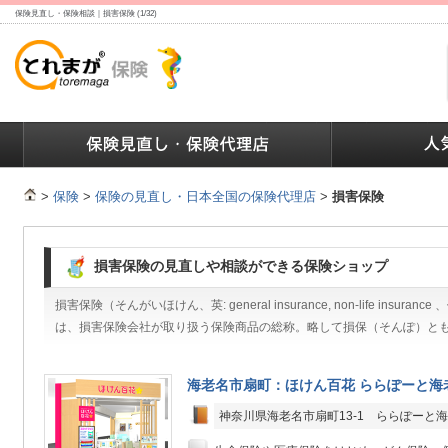
保険見直し・保険相談｜損害保険 (1/32)
ランキング
保険の人気ランキング
保険業界で働く人達へ
>
保険
>
保険の見直し・日本全国の保険代理店
>
損害保険
損害保険の見直しや相談ができる保険ショップ
損害保険（そんがいほけん、英: general insurance, non-life insurance 、仏
は、損害保険会社が取り扱う保険商品の総称。略して損保（そんぽ）と
海老名市扇町：ほけん百花 ららぽーと海
神奈川県海老名市扇町13-1 ららぽーと海老