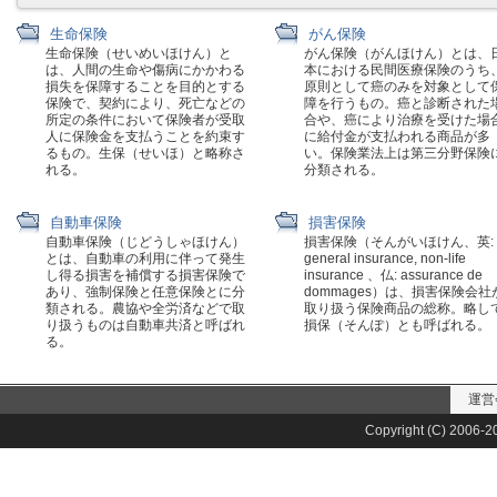
生命保険
がん保険
生命保険（せいめいほけん）と
がん保険（がんほけん）とは、
は、人間の生命や傷病にかかわる
本における民間医療保険のうち
損失を保障することを目的とする
原則として癌のみを対象として
保険で、契約により、死亡などの
障を行うもの。癌と診断された
所定の条件において保険者が受取
合や、癌により治療を受けた場
人に保険金を支払うことを約束す
に給付金が支払われる商品が多
るもの。生保（せいほ）と略称さ
い。保険業法上は第三分野保険
れる。
分類される。
自動車保険
損害保険
自動車保険（じどうしゃほけん）
損害保険（そんがいほけん、英:
とは、自動車の利用に伴って発生
general insurance, non-life
し得る損害を補償する損害保険で
insurance 、仏: assurance de
あり、強制保険と任意保険とに分
dommages）は、損害保険会社
類される。農協や全労済などで取
取り扱う保険商品の総称。略し
り扱うものは自動車共済と呼ばれ
損保（そんぽ）とも呼ばれる。
る。
運営
Copyright (C) 2006-20