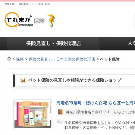
保険見直し・保険相談｜ペット保険 (1/18)
ランキング
保険の人気ランキング
保険業界で働く人達へ
>
保険
>
保険の見直し・日本全国の保険代理店
>
ペット保険
ペット保険の見直しや相談ができる保険ショップ
海老名市扇町：ほけん百花 ららぽーと海
神奈川県海老名市扇町13-1 ららぽーと海老
生命保険や医療保険をはじめ、がん保険・
動車保険・火災保険・ペット保険など、保険