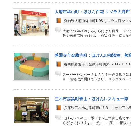
大府市柊山町：ほけん百花 リソラ大府店
愛知県大府市柊山町1-98 リソラ大府ショ
大府で保険相談するならほけん百花 リソ
険や医療保険をはじめ、がん保険・個人年金
善通寺市金蔵寺町：ほけんの相談室 善
香川県善通寺市金蔵寺町川添1903ＰＬＡ
スーパーセンターＰＬＡＮＴ善通寺店内に
も 気軽に声掛けて下さい。キッズスペース
三木市志染町青山：ほけんレスキュー隊
兵庫県三木市志染町青山6-8 イオン三木
ほけんレスキュー隊イオン三木青山店です
心がけております。 ぜひ、一度、ご相談にお