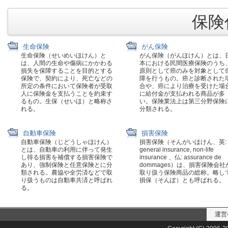
保険代
生命保険
がん保険
生命保険（せいめいほけん）と
がん保険（がんほけん）とは、
は、人間の生命や傷病にかかわる
本における民間医療保険のうち
損失を保障することを目的とする
原則として癌のみを対象として
保険で、契約により、死亡などの
障を行うもの。癌と診断された
所定の条件において保険者が受取
合や、癌により治療を受けた場
人に保険金を支払うことを約束す
に給付金が支払われる商品が多
るもの。生保（せいほ）と略称さ
い。保険業法上は第三分野保険
れる。
分類される。
自動車保険
損害保険
自動車保険（じどうしゃほけん）
損害保険（そんがいほけん、英:
とは、自動車の利用に伴って発生
general insurance, non-life
し得る損害を補償する損害保険で
insurance 、仏: assurance de
あり、強制保険と任意保険とに分
dommages）は、損害保険会社
類される。農協や全労済などで取
取り扱う保険商品の総称。略し
り扱うものは自動車共済と呼ばれ
損保（そんぽ）とも呼ばれる。
る。
運営