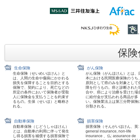
保険代
生命保険
がん保険
生命保険（せいめいほけん）と
がん保険（がんほけん）とは、
は、人間の生命や傷病にかかわる
本における民間医療保険のうち
損失を保障することを目的とする
原則として癌のみを対象として
保険で、契約により、死亡などの
障を行うもの。癌と診断された
所定の条件において保険者が受取
合や、癌により治療を受けた場
人に保険金を支払うことを約束す
に給付金が支払われる商品が多
るもの。生保（せいほ）と略称さ
い。保険業法上は第三分野保険
れる。
分類される。
自動車保険
損害保険
自動車保険（じどうしゃほけん）
損害保険（そんがいほけん、英:
とは、自動車の利用に伴って発生
general insurance, non-life
し得る損害を補償する損害保険で
insurance 、仏: assurance de