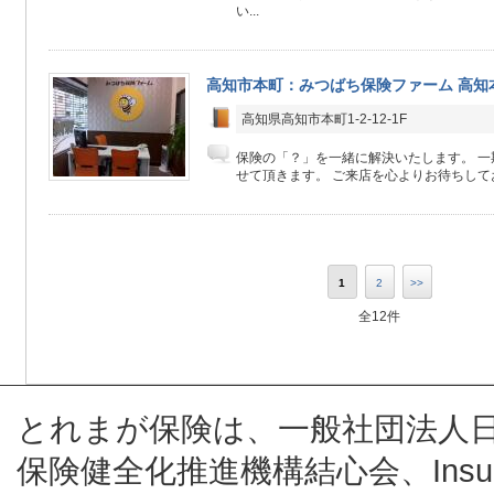
い...
高知市本町：みつばち保険ファーム 高知
高知県高知市本町1-2-12-1F
保険の「？」を一緒に解決いたします。 
せて頂きます。 ご来店を心よりお待ちして
1
2
>>
全12件
とれまが保険は、一般社団法人
保険健全化推進機構結心会、Insur