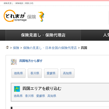
保険見直し・保険相談｜四国 (1/2)
ランキング
保険の人気ランキング
保険業界で働く人達へ
>
保険
>
保険の見直し・日本全国の保険代理店
>
四国
四国地方から探す
徳島県
香川県
愛媛県
高知県
四国エリアを絞り込む
徳島県
香川県
愛媛県
高知県