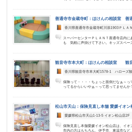
善通寺市金蔵寺町：ほけんの相談室 善
香川県善通寺市金蔵寺町川添1903ＰＬＡ
スーパーセンターＰＬＡＮＴ善通寺店内に
も 気軽に声掛けて下さい。キッズスペース
観音寺市本大町：ほけんの相談室 観
香川県観音寺市本大町1578-1 ハローズ
保険って・・・・ちょっと面倒だなぁ～っ
ってるからいいやぁ～って思ってませんか？ □
松山市天山：保険見直し本舗 愛媛イオン
愛媛県松山市天山1-13-5 イオン松山店2F
保険見直し本舗愛媛イオン松山店は、イオン
市内の方はもちろん、伊予市、東温市など、