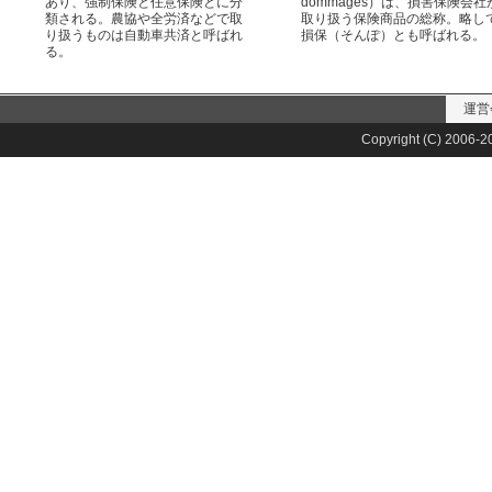
あり、強制保険と任意保険とに分
dommages）は、損害保険会社
類される。農協や全労済などで取
取り扱う保険商品の総称。略し
り扱うものは自動車共済と呼ばれ
損保（そんぽ）とも呼ばれる。
る。
運営
Copyright (C) 2006-20