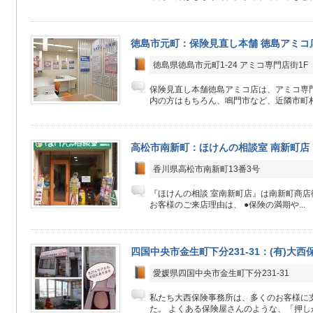
徳島市元町：保険見直し本舗 徳島アミコ
徳島県徳島市元町1-24 アミコ専門店街1F
保険見直し本舗徳島アミコ店は、アミコ専門
内の方はもちろん、鳴門市など、近隣市町村
高松市南新町：ほけんの相談室 南新町店
香川県高松市南新町13番3号
『ほけんの相談 室南新町店』は南新町商
お客様のご来店理由は、 ●保険の満期や...
四国中央市金生町下分231-31：(有)大
愛媛県四国中央市金生町下分231-31
私たち大西保険事務所は、多くのお客様に支
た。 よくある保険屋さんのような、「押