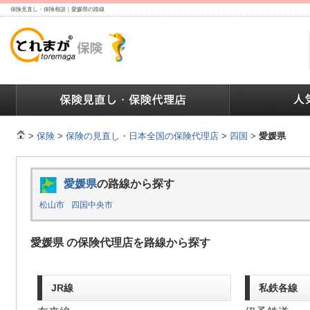
保険見直し・保険相談｜愛媛県の路線
ランキング
保険の人気ランキング
保険業界で働く人達へ
>
保険
>
保険の見直し・日本全国の保険代理店
>
四国
>
愛媛県
愛媛県
の路線から探す
松山市
四国中央市
愛媛県 の保険代理店を路線から探す
JR線
私鉄各線