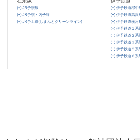
在来線
伊予鉄道
(+)
JR予讃線
(+)
伊予鉄道郡中
(+)
JR予讃・内子線
(+)
伊予鉄道高浜
(+)
JR予土線(しまんとグリーンライン)
(+)
伊予鉄道横河
(+)
伊予鉄道１系統
(+)
伊予鉄道２系統
(+)
伊予鉄道３系統
(+)
伊予鉄道５系統
(+)
伊予鉄道６系統