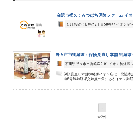
金沢市福久：みつばち保険ファーム イ
石川県金沢市福久2丁目58番地 イオン金
野々市市御経塚：保険見直し本舗 御経塚
石川県野々市市御経塚2-91 イオン御経塚
保険見直し本舗御経塚イオン店は、北陸本線
道8号線御経塚交差点の角にあるイオン御経塚
1
全2件