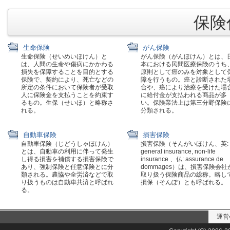
保険代
生命保険
がん保険
生命保険（せいめいほけん）と
がん保険（がんほけん）とは、
は、人間の生命や傷病にかかわる
本における民間医療保険のうち
損失を保障することを目的とする
原則として癌のみを対象として
保険で、契約により、死亡などの
障を行うもの。癌と診断された
所定の条件において保険者が受取
合や、癌により治療を受けた場
人に保険金を支払うことを約束す
に給付金が支払われる商品が多
るもの。生保（せいほ）と略称さ
い。保険業法上は第三分野保険
れる。
分類される。
自動車保険
損害保険
自動車保険（じどうしゃほけん）
損害保険（そんがいほけん、英:
とは、自動車の利用に伴って発生
general insurance, non-life
し得る損害を補償する損害保険で
insurance 、仏: assurance de
あり、強制保険と任意保険とに分
dommages）は、損害保険会社
類される。農協や全労済などで取
取り扱う保険商品の総称。略し
り扱うものは自動車共済と呼ばれ
損保（そんぽ）とも呼ばれる。
る。
運営