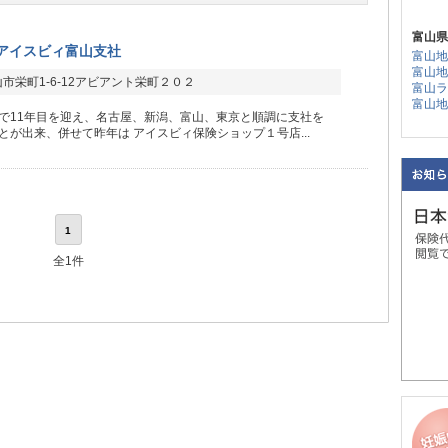
富山県
アイスビィ富山支社
富山地
富山地
市栄町1-6-12アビアント栄町２０２
富山ラ
富山地
で11年目を迎え、名古屋、新潟、富山、東京と順調に支社を
とが出来、併せて昨年は アイスビィ保険ショップ１号店...
1
全1件