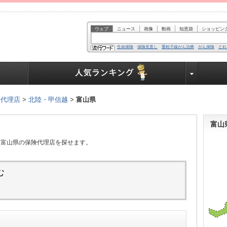
ウェブ
ニュース
画像
動画
知恵袋
ショッピン
生命保険
保険見直し
重粒子線がん治療
がん保険
とれ
業界で働く人達へ
険代理店
>
北陸・甲信越
>
富山県
富山
、富山県の保険代理店を探せます。
む