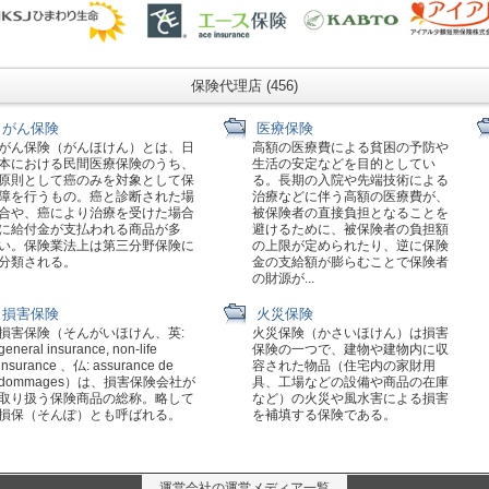
保険代理店 (456)
がん保険
医療保険
がん保険（がんほけん）とは、日
高額の医療費による貧困の予防や
本における民間医療保険のうち、
生活の安定などを目的としてい
原則として癌のみを対象として保
る。長期の入院や先端技術による
障を行うもの。癌と診断された場
治療などに伴う高額の医療費が、
合や、癌により治療を受けた場合
被保険者の直接負担となることを
に給付金が支払われる商品が多
避けるために、被保険者の負担額
い。保険業法上は第三分野保険に
の上限が定められたり、逆に保険
分類される。
金の支給額が膨らむことで保険者
の財源が...
損害保険
火災保険
損害保険（そんがいほけん、英:
火災保険（かさいほけん）は損害
general insurance, non-life
保険の一つで、建物や建物内に収
insurance 、仏: assurance de
容された物品（住宅内の家財用
dommages）は、損害保険会社が
具、工場などの設備や商品の在庫
取り扱う保険商品の総称。略して
など）の火災や風水害による損害
損保（そんぽ）とも呼ばれる。
を補填する保険である。
運営会社の運営メディア一覧