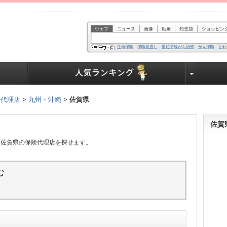
ウェブ
ニュース
画像
動画
知恵袋
ショッピン
生命保険
保険見直し
重粒子線がん治療
がん保険
とれ
業界で働く人達へ
険代理店
>
九州・沖縄
>
佐賀県
佐賀
、佐賀県の保険代理店を探せます。
む