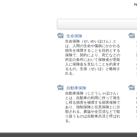
生命保険
生命保険（せいめいほけん）と
は、人間の生命や傷病にかかわる
損失を保障することを目的とする
保険で、契約により、死亡などの
所定の条件において保険者が受取
人に保険金を支払うことを約束す
るもの。生保（せいほ）と略称さ
れる。
自動車保険
自動車保険（じどうしゃほけん）
とは、自動車の利用に伴って発生
し得る損害を補償する損害保険で
あり、強制保険と任意保険とに分
類される。農協や全労済などで取
り扱うものは自動車共済と呼ばれ
る。