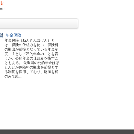
年金保険
年金保険（ねんきんほけん）と
は、保険の仕組みを使い、保険料
の拠出が前提となっている年金制
度。主として私的年金のことを言
うが、公的年金の仕組みを指すこ
ともある。 先進国の公的年金はほ
とんどが保険料の拠出を前提とす
る制度を採用しており、財源を税
のみで給...