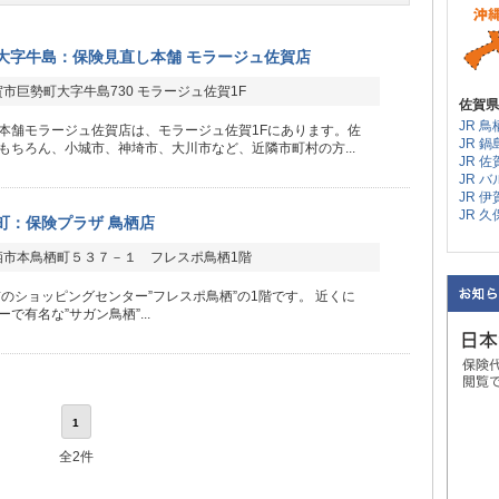
大字牛島：保険見直し本舗 モラージュ佐賀店
市巨勢町大字牛島730 モラージュ佐賀1F
佐賀県
JR 鳥
本舗モラージュ佐賀店は、モラージュ佐賀1Fにあります。佐
JR 鍋
もちろん、小城市、神埼市、大川市など、近隣市町村の方...
JR 佐
JR 
JR 
JR 
町：保険プラザ 鳥栖店
栖市本鳥栖町５３７－１ フレスポ鳥栖1階
前のショッピングセンター”フレスポ鳥栖”の1階です。 近くに
で有名な”サガン鳥栖”...
1
全2件