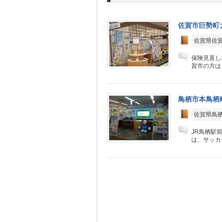
佐賀市巨勢町
佐賀県佐賀
保険見直し
賀市の方は
鳥栖市本鳥栖
佐賀県鳥
JR鳥栖駅
は、サッカー