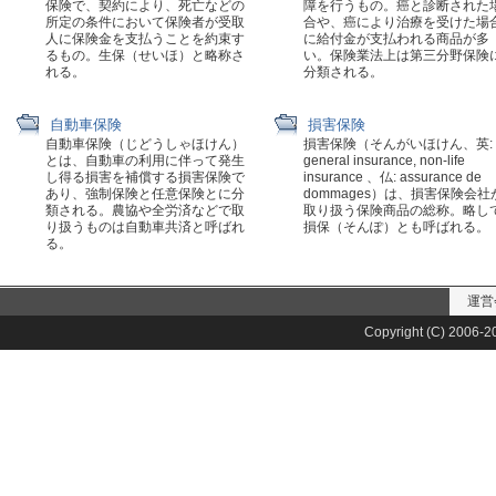
保険で、契約により、死亡などの
障を行うもの。癌と診断された
所定の条件において保険者が受取
合や、癌により治療を受けた場
人に保険金を支払うことを約束す
に給付金が支払われる商品が多
るもの。生保（せいほ）と略称さ
い。保険業法上は第三分野保険
れる。
分類される。
自動車保険
損害保険
自動車保険（じどうしゃほけん）
損害保険（そんがいほけん、英:
とは、自動車の利用に伴って発生
general insurance, non-life
し得る損害を補償する損害保険で
insurance 、仏: assurance de
あり、強制保険と任意保険とに分
dommages）は、損害保険会社
類される。農協や全労済などで取
取り扱う保険商品の総称。略し
り扱うものは自動車共済と呼ばれ
損保（そんぽ）とも呼ばれる。
る。
運営
Copyright (C) 2006-20