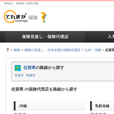
保険見直し・保険相談｜佐賀県の路線
ランキング
保険の人気ランキング
保険業界で働く人達へ
>
保険
>
保険の見直し・日本全国の保険代理店
>
九州・沖縄
>
佐賀
佐賀県
の路線から探す
佐賀市
鳥栖市
佐賀県 の保険代理店を路線から探す
JR線
私鉄各線