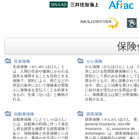
保険代
生命保険
がん保険
生命保険（せいめいほけん）と
がん保険（がんほけん）とは、
は、人間の生命や傷病にかかわる
本における民間医療保険のうち
損失を保障することを目的とする
原則として癌のみを対象として
保険で、契約により、死亡などの
障を行うもの。癌と診断された
所定の条件において保険者が受取
合や、癌により治療を受けた場
人に保険金を支払うことを約束す
に給付金が支払われる商品が多
るもの。生保（せいほ）と略称さ
い。保険業法上は第三分野保険
れる。
分類される。
自動車保険
損害保険
自動車保険（じどうしゃほけん）
損害保険（そんがいほけん、英:
とは、自動車の利用に伴って発生
general insurance, non-life
し得る損害を補償する損害保険で
insurance 、仏: assurance de
あり、強制保険と任意保険とに分
dommages）は、損害保険会社
類される。農協や全労済などで取
取り扱う保険商品の総称。略し