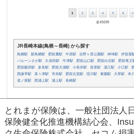
1
2
3
4
5
6
>
全450件
JR長崎本線(鳥栖～長崎) から探す
鳥栖駅
新鳥栖駅
肥前麓駅
中原駅
吉野ヶ里公園駅
神埼駅
伊賀屋
バルーンさが駅
久保田駅
牛津駅
肥前山口駅
肥前白石駅
肥前竜王
肥前飯田駅
多良駅
肥前大浦駅
小長井駅
長里駅
湯江駅
小江駅
西諫早駅
喜々津駅
市布駅
肥前古賀駅
現川駅
東園駅
大草駅
本
道ノ尾駅
西浦上駅
浦上駅
長崎駅
とれまが保険は、一般社団法人
保険健全化推進機構結心会、Insur
ク生命保険株式会社、セコム損