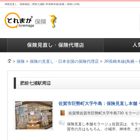
保険見直し・保険相談｜肥前七浦駅 JR長崎本線(鳥栖～長崎) (1/45)
ランキング
保険の人気ランキング
保険業界で働く人達へ
>
保険
>
保険の見直し・日本全国の保険代理店
>
JR長崎本線(鳥栖～
肥前七浦駅周辺
佐賀市巨勢町大字牛島：保険見直し本舗 
佐賀県佐賀市巨勢町大字牛島730 モラージ
保険見直し本舗モラージュ佐賀店は、モラー
賀市の方はもちろん、小城市、神埼市、大川