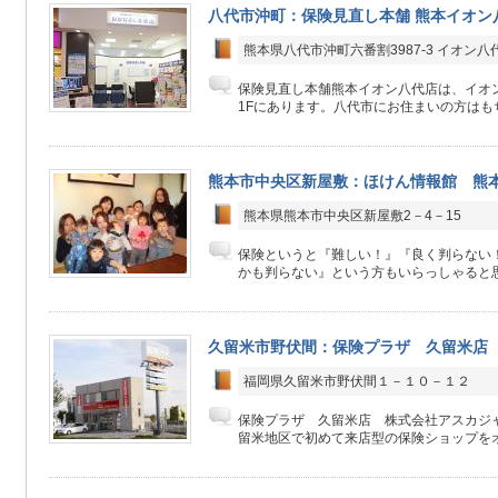
八代市沖町：保険見直し本舗 熊本イオン
熊本県八代市沖町六番割3987-3 イオン
保険見直し本舗熊本イオン八代店は、イオ
1Fにあります。八代市にお住まいの方はもち
熊本市中央区新屋敷：ほけん情報館 熊
熊本県熊本市中央区新屋敷2－4－15
保険というと『難しい！』『良く判らない
かも判らない』という方もいらっしゃると思
久留米市野伏間：保険プラザ 久留米
福岡県久留米市野伏間１－１０－１２
保険プラザ 久留米店 株式会社アスカジャ
留米地区で初めて来店型の保険ショップをオー