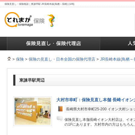
保険見直し・保険相談｜東諫早駅 JR長崎本線(鳥栖～長崎) (1/45)
ランキング
保険の人気ランキング
保険業界で働く人達へ
>
保険
>
保険の見直し・日本全国の保険代理店
>
JR長崎本線(鳥栖～
東諫早駅周辺
大村市幸町：保険見直し本舗 長崎イオン
長崎県大村市幸町25-200 イオン大村ショ
保険見直し本舗長崎イオン大村店は、イオ
の1Fにあります。大村市内の方はもちろん、