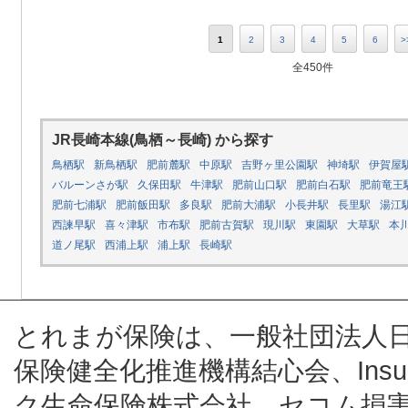
1
2
3
4
5
6
>
全450件
JR長崎本線(鳥栖～長崎) から探す
鳥栖駅
新鳥栖駅
肥前麓駅
中原駅
吉野ヶ里公園駅
神埼駅
伊賀屋
バルーンさが駅
久保田駅
牛津駅
肥前山口駅
肥前白石駅
肥前竜王
肥前七浦駅
肥前飯田駅
多良駅
肥前大浦駅
小長井駅
長里駅
湯江
西諫早駅
喜々津駅
市布駅
肥前古賀駅
現川駅
東園駅
大草駅
本
道ノ尾駅
西浦上駅
浦上駅
長崎駅
とれまが保険は、一般社団法人
保険健全化推進機構結心会、Insur
ク生命保険株式会社、セコム損