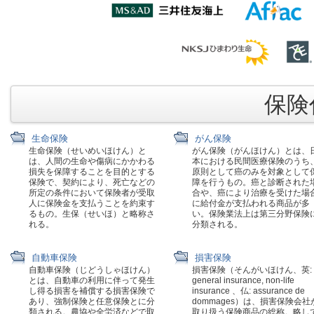
保険代
生命保険
がん保険
生命保険（せいめいほけん）と
がん保険（がんほけん）とは、
は、人間の生命や傷病にかかわる
本における民間医療保険のうち
損失を保障することを目的とする
原則として癌のみを対象として
保険で、契約により、死亡などの
障を行うもの。癌と診断された
所定の条件において保険者が受取
合や、癌により治療を受けた場
人に保険金を支払うことを約束す
に給付金が支払われる商品が多
るもの。生保（せいほ）と略称さ
い。保険業法上は第三分野保険
れる。
分類される。
自動車保険
損害保険
自動車保険（じどうしゃほけん）
損害保険（そんがいほけん、英:
とは、自動車の利用に伴って発生
general insurance, non-life
し得る損害を補償する損害保険で
insurance 、仏: assurance de
あり、強制保険と任意保険とに分
dommages）は、損害保険会社
類される。農協や全労済などで取
取り扱う保険商品の総称。略し