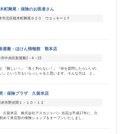
木町舞尾：保険のお医者さん
本市北区植木町舞尾６２０ ウエッキー１Ｆ
新屋敷：ほけん情報館 熊本店
市中央区新屋敷2－4－15
と『難しい！』『良く判らない！』『何を質問したらいいの
い』という方もいらっしゃると思います。そんな方は、と...
間：保険プラザ 久留米店
留米市野伏間１－１０－１２
 久留米店 株式会社アスカジャパン 当店は平成17年に、久
初めて来店型の保険ショップをオープンいたしまし...