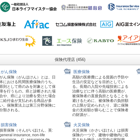
保険代理店 (456)
がん保険
医療保険
がん保険（がんほけん）とは、日
高額の医療費による貧困の予防や
本における民間医療保険のうち、
生活の安定などを目的としてい
原則として癌のみを対象として保
る。長期の入院や先端技術による
障を行うもの。癌と診断された場
治療などに伴う高額の医療費が、
合や、癌により治療を受けた場合
被保険者の直接負担となることを
に給付金が支払われる商品が多
避けるために、被保険者の負担額
い。保険業法上は第三分野保険に
の上限が定められたり、逆に保険
分類される。
金の支給額が膨らむことで保険者
の財源が...
損害保険
火災保険
損害保険（そんがいほけん、英:
火災保険（かさいほけん）は損害
general insurance, non-life
保険の一つで、建物や建物内に収
insurance 、仏: assurance de
容された物品（住宅内の家財用