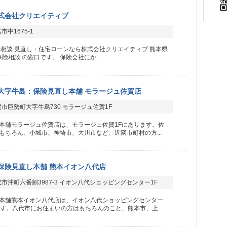
式会社クリエイティブ
中1675-1
険相談 見直し・住宅ローンなら株式会社クリエイティブ 熊本県
保険相談 の窓口です。 保険会社にか...
大字牛島：保険見直し本舗 モラージュ佐賀店
市巨勢町大字牛島730 モラージュ佐賀1F
本舗モラージュ佐賀店は、モラージュ佐賀1Fにあります。佐
もちろん、小城市、神埼市、大川市など、近隣市町村の方...
保険見直し本舗 熊本イオン八代店
市沖町六番割3987-3 イオン八代ショッピングセンター1F
本舗熊本イオン八代店は、イオン八代ショッピングセンター
ます。八代市にお住まいの方はもちろんのこと、熊本市、上...