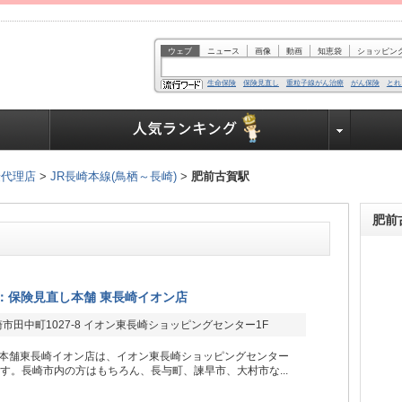
ウェブ
ニュース
画像
動画
知恵袋
ショッピン
生命保険
保険見直し
重粒子線がん治療
がん保険
とれ
業界で働く人達へ
険代理店
>
JR長崎本線(鳥栖～長崎)
>
肥前古賀駅
肥前
：保険見直し本舗 東長崎イオン店
市田中町1027-8 イオン東長崎ショッピングセンター1F
本舗東長崎イオン店は、イオン東長崎ショッピングセンター
ます。長崎市内の方はもちろん、長与町、諫早市、大村市な...