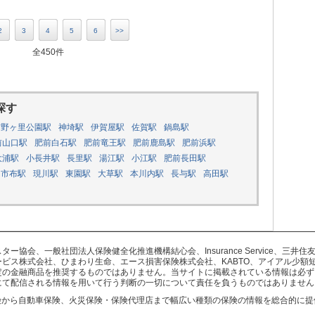
2
3
4
5
6
>>
全450件
探す
吉野ヶ里公園駅
神埼駅
伊賀屋駅
佐賀駅
鍋島駅
前山口駅
肥前白石駅
肥前竜王駅
肥前鹿島駅
肥前浜駅
大浦駅
小長井駅
長里駅
湯江駅
小江駅
肥前長田駅
市布駅
現川駅
東園駅
大草駅
本川内駅
長与駅
高田駅
協会、一般社団法人保険健全化推進機構結心会、Insurance Service、三
ビス株式会社、ひまわり生命、エース損害保険株式会社、KABTO、アイアル少額
定の金融商品を推奨するものではありません。当サイトに掲載されている情報は必ず
にて配信される情報を用いて行う判断の一切について責任を負うものではありません
険から自動車保険、火災保険・保険代理店まで幅広い種類の保険の情報を総合的に提