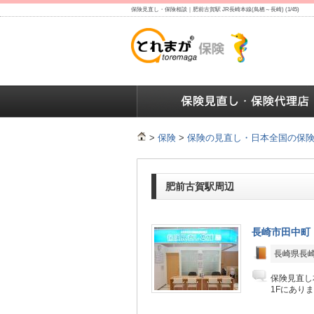
保険見直し・保険相談｜肥前古賀駅 JR長崎本線(鳥栖～長崎) (1/45)
保険の人気ランキング
保険の人気ランキング
保険
>
保険
>
保険の見直し・日本全国の保
肥前古賀駅周辺
長崎市田中町
長崎県長崎
保険見直し
1Fにあり