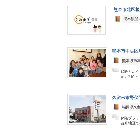
熊本市北区植
熊本県熊
熊本市中央区
熊本県熊本
保険という
かも判らな
久留米市野伏
福岡県久
保険プラザ
留米地区で