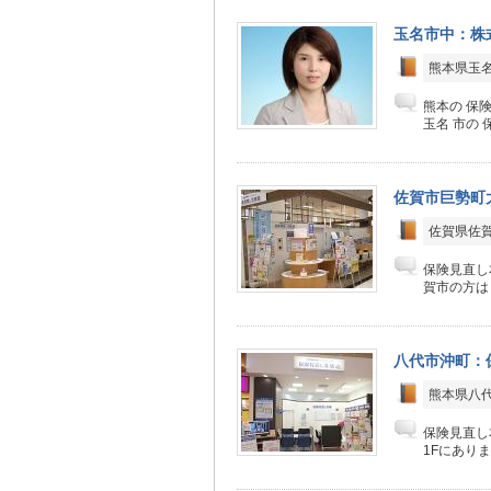
玉名市中：株
熊本県玉名市
熊本の 保
玉名 市の 
佐賀市巨勢町
佐賀県佐賀
保険見直し
賀市の方は
八代市沖町：
熊本県八代
保険見直し
1Fにあり