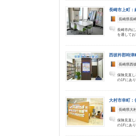
長崎市上町：
長崎県長崎
長崎市内に
を通してお
西彼杵郡時津
長崎県西彼
保険見直し
の1Fにあ
大村市幸町：
長崎県大村
保険見直し
の1Fにあ