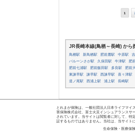
1
JR長崎本線(鳥栖～長崎) から
鳥栖駅
新鳥栖駅
肥前麓駅
中原駅
バルーンさが駅
久保田駅
牛津駅
肥
肥前七浦駅
肥前飯田駅
多良駅
肥前
東諫早駅
諫早駅
西諫早駅
喜々津駅
道ノ尾駅
西浦上駅
浦上駅
長崎駅
とれまが保険は、一般社団法人日本ライフマイスター
害保険株式会社、富士火災インシュアランスサー
されています。当サイトは閲覧者に対して、特
証するものではありません。当社は、当サイト
生命保険・医療保