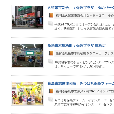
久留米市新合川：保険プラザ ゆめパー
福岡県久留米市新合川２－６－２７ ゆめ
平成24年9月15日にオープン致しました。
近く、映画館T・ジョイ久留米の目の前です！ 
鳥栖市本鳥栖町：保険プラザ 鳥栖店
佐賀県鳥栖市本鳥栖町５３７－１ フレス
JR鳥栖駅前のショッピングセンター”フレス
は、サッカーで有名な”サガン鳥栖”...
糸島市志摩津和崎：みつばち保険ファーム
福岡県糸島市志摩津和崎29-1 イオンSC志
みつばち保険ファーム イオンスーパーセ
糸島市志摩津和崎のイオンスーパーセンター志