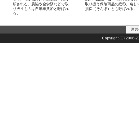
類される。農協や全労済などで取
取り扱う保険商品の総称。略し
り扱うものは自動車共済と呼ばれ
損保（そんぽ）とも呼ばれる。
る。
運営
Copyright (C) 2006-20