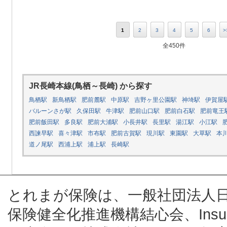
1
2
3
4
5
6
>
全450件
JR長崎本線(鳥栖～長崎) から探す
鳥栖駅
新鳥栖駅
肥前麓駅
中原駅
吉野ヶ里公園駅
神埼駅
伊賀屋
バルーンさが駅
久保田駅
牛津駅
肥前山口駅
肥前白石駅
肥前竜王
肥前飯田駅
多良駅
肥前大浦駅
小長井駅
長里駅
湯江駅
小江駅
西諫早駅
喜々津駅
市布駅
肥前古賀駅
現川駅
東園駅
大草駅
本
道ノ尾駅
西浦上駅
浦上駅
長崎駅
とれまが保険は、一般社団法人
保険健全化推進機構結心会、Insur