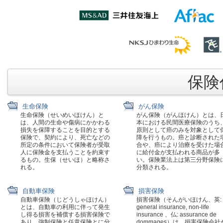
保険代
生命保険
がん保険
生命保険（せいめいほけん）と
がん保険（がんほけん）とは、
は、人間の生命や傷病にかかわる
本における民間医療保険のうち
損失を保障することを目的とする
原則として癌のみを対象として
保険で、契約により、死亡などの
障を行うもの。癌と診断された
所定の条件において保険者が受取
合や、癌により治療を受けた場
人に保険金を支払うことを約束す
に給付金が支払われる商品が多
るもの。生保（せいほ）と略称さ
い。保険業法上は第三分野保険
れる。
分類される。
自動車保険
損害保険
自動車保険（じどうしゃほけん）
損害保険（そんがいほけん、英:
とは、自動車の利用に伴って発生
general insurance, non-life
し得る損害を補償する損害保険で
insurance 、仏: assurance de
あり、強制保険と任意保険とに分
dommages）は、損害保険会社