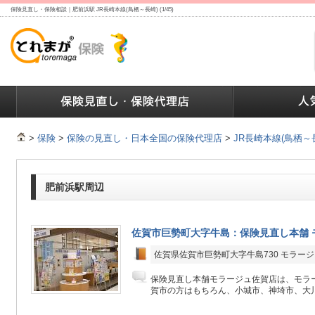
保険見直し・保険相談｜肥前浜駅 JR長崎本線(鳥栖～長崎) (1/45)
ランキング
保険の人気ランキング
保険業界で働く人達へ
>
保険
>
保険の見直し・日本全国の保険代理店
>
JR長崎本線(鳥栖～
肥前浜駅周辺
佐賀市巨勢町大字牛島：保険見直し本舗 
佐賀県佐賀市巨勢町大字牛島730 モラージ
保険見直し本舗モラージュ佐賀店は、モラー
賀市の方はもちろん、小城市、神埼市、大川