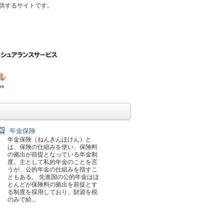
供するサイトです。
年金保険
年金保険（ねんきんほけん）と
は、保険の仕組みを使い、保険料
の拠出が前提となっている年金制
度。主として私的年金のことを言
うが、公的年金の仕組みを指すこ
ともある。 先進国の公的年金はほ
とんどが保険料の拠出を前提とす
る制度を採用しており、財源を税
のみで給...