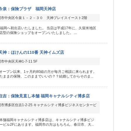
今泉：保険プラザ 福岡天神店
岡市中央区今泉１－２－３０ 天神プレイスイースト2階
に福岡へ初出店いたしました。 当店は平成17年に、久留米地区
店型の保険ショップをオープンいたしました。 ...
天神：ほけんの110番 天神イムズ店
中央区天神1-7-11 5F
8月オープン以来、1ヶ月約80組の方が毎月ご相談に来られます。
たままの保険、このままでいいの？？結婚してからそのま...
住吉：保険見直し本舗 福岡キャナルシティ博多店
市博多区住吉1-2-25 キャナルシティ博多ビジネスセンタービ
本舗福岡キャナルシティ博多店は、キャナルシティ博多ビジ
ービル2Fにあります。福岡市の方はもちろん、春日市、大...