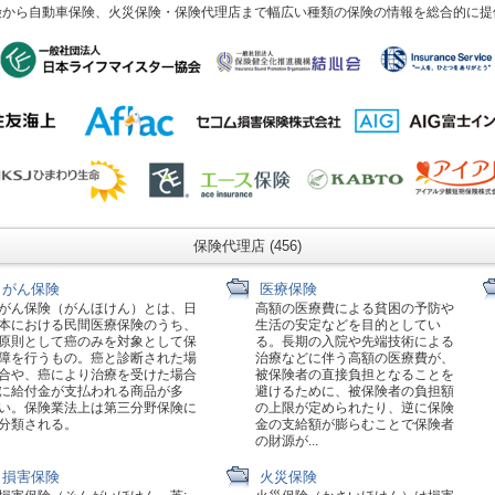
険から自動車保険、火災保険・保険代理店まで幅広い種類の保険の情報を総合的に提
保険代理店 (456)
がん保険
医療保険
がん保険（がんほけん）とは、日
高額の医療費による貧困の予防や
本における民間医療保険のうち、
生活の安定などを目的としてい
原則として癌のみを対象として保
る。長期の入院や先端技術による
障を行うもの。癌と診断された場
治療などに伴う高額の医療費が、
合や、癌により治療を受けた場合
被保険者の直接負担となることを
に給付金が支払われる商品が多
避けるために、被保険者の負担額
い。保険業法上は第三分野保険に
の上限が定められたり、逆に保険
分類される。
金の支給額が膨らむことで保険者
の財源が...
損害保険
火災保険