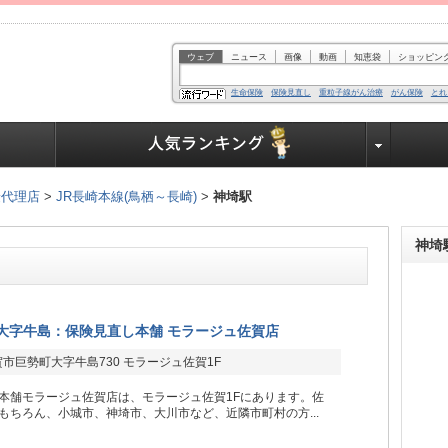
ウェブ
ニュース
画像
動画
知恵袋
ショッピン
生命保険
保険見直し
重粒子線がん治療
がん保険
とれ
業界で働く人達へ
険代理店
>
JR長崎本線(鳥栖～長崎)
>
神埼駅
神埼
大字牛島：保険見直し本舗 モラージュ佐賀店
市巨勢町大字牛島730 モラージュ佐賀1F
本舗モラージュ佐賀店は、モラージュ佐賀1Fにあります。佐
もちろん、小城市、神埼市、大川市など、近隣市町村の方...