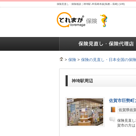
保険見直し・保険相談｜神埼駅 JR長崎本線(鳥栖～長崎) (1/45)
保険の人気ランキング
保険の人気ランキング
保険
>
保険
>
保険の見直し・日本全国の保
神埼駅周辺
佐賀市巨勢町
佐賀県佐賀
保険見直し
賀市の方は