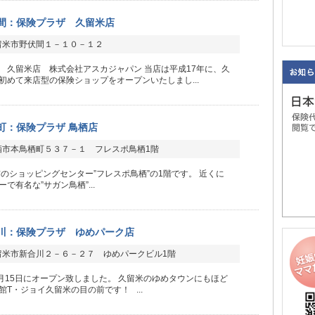
間：保険プラザ 久留米店
留米市野伏間１－１０－１２
 久留米店 株式会社アスカジャパン 当店は平成17年に、久
初めて来店型の保険ショップをオープンいたしまし...
町：保険プラザ 鳥栖店
栖市本鳥栖町５３７－１ フレスポ鳥栖1階
前のショッピングセンター”フレスポ鳥栖”の1階です。 近くに
で有名な”サガン鳥栖”...
川：保険プラザ ゆめパーク店
留米市新合川２－６－２７ ゆめパークビル1階
9月15日にオープン致しました。 久留米のゆめタウンにもほど
館T・ジョイ久留米の目の前です！ ...