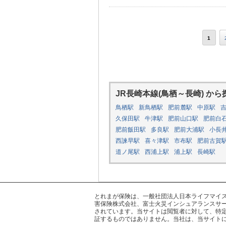
1
JR長崎本線(鳥栖～長崎) から
鳥栖駅
新鳥栖駅
肥前麓駅
中原駅
久保田駅
牛津駅
肥前山口駅
肥前白
肥前飯田駅
多良駅
肥前大浦駅
小長
西諫早駅
喜々津駅
市布駅
肥前古賀
道ノ尾駅
西浦上駅
浦上駅
長崎駅
とれまが保険は、一般社団法人日本ライフマイスター
害保険株式会社、富士火災インシュアランスサー
されています。当サイトは閲覧者に対して、特
証するものではありません。当社は、当サイト