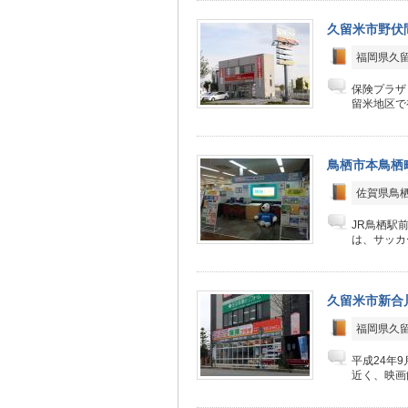
久留米市野伏
福岡県久
保険プラザ
留米地区で
鳥栖市本鳥栖
佐賀県鳥
JR鳥栖駅
は、サッカー
久留米市新合
福岡県久
平成24年
近く、映画