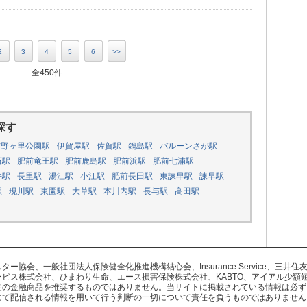
2
3
4
5
6
>>
全450件
探す
吉野ヶ里公園駅
伊賀屋駅
佐賀駅
鍋島駅
バルーンさが駅
石駅
肥前竜王駅
肥前鹿島駅
肥前浜駅
肥前七浦駅
井駅
長里駅
湯江駅
小江駅
肥前長田駅
東諫早駅
諫早駅
駅
現川駅
東園駅
大草駅
本川内駅
長与駅
高田駅
協会、一般社団法人保険健全化推進機構結心会、Insurance Service、三
ビス株式会社、ひまわり生命、エース損害保険株式会社、KABTO、アイアル少額
定の金融商品を推奨するものではありません。当サイトに掲載されている情報は必ず
にて配信される情報を用いて行う判断の一切について責任を負うものではありません