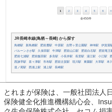
1
2
3
4
5
6
>
全450件
JR長崎本線(鳥栖～長崎) から探す
鳥栖駅
新鳥栖駅
肥前麓駅
中原駅
吉野ヶ里公園駅
神埼駅
伊賀屋
バルーンさが駅
久保田駅
牛津駅
肥前山口駅
肥前白石駅
肥前竜王
肥前七浦駅
肥前飯田駅
多良駅
小長井駅
長里駅
湯江駅
小江駅
西諫早駅
喜々津駅
市布駅
肥前古賀駅
現川駅
東園駅
大草駅
本
道ノ尾駅
西浦上駅
浦上駅
長崎駅
とれまが保険は、一般社団法人
保険健全化推進機構結心会、Insur
ク生命保険株式会社、セコム損