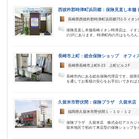
西彼杵郡時津町浜田郷：保険見直し本舗 
長崎県西彼杵郡時津町浜田郷751-5 イオ
保険見直し本舗長崎イオン時津店は、イオ
の1Fにあります。時津町内の方はもちろん、
長崎市上町：総合保険ショップ オフィ
長崎県長崎市上町6-23 上町ビル２F
長崎市内にある総合保険代理店です。損害
を通してお客様の安心をお手伝いできればと
久留米市野伏間：保険プラザ 久留米
福岡県久留米市野伏間１－１０－１２
保険プラザ 久留米店 株式会社アスカジャ
留米地区で初めて来店型の保険ショップをオー