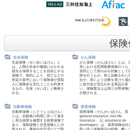
保険代
生命保険
がん保険
生命保険（せいめいほけん）と
がん保険（がんほけん）とは、
は、人間の生命や傷病にかかわる
本における民間医療保険のうち
損失を保障することを目的とする
原則として癌のみを対象として
保険で、契約により、死亡などの
障を行うもの。癌と診断された
所定の条件において保険者が受取
合や、癌により治療を受けた場
人に保険金を支払うことを約束す
に給付金が支払われる商品が多
るもの。生保（せいほ）と略称さ
い。保険業法上は第三分野保険
れる。
分類される。
自動車保険
損害保険
自動車保険（じどうしゃほけん）
損害保険（そんがいほけん、英:
とは、自動車の利用に伴って発生
general insurance, non-life
し得る損害を補償する損害保険で
insurance 、仏: assurance de
あり、強制保険と任意保険とに分
dommages）は、損害保険会社
類される。農協や全労済などで取
取り扱う保険商品の総称。略し