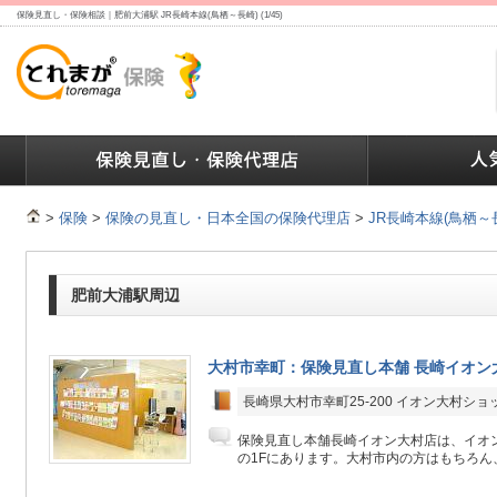
保険見直し・保険相談｜肥前大浦駅 JR長崎本線(鳥栖～長崎) (1/45)
ランキング
保険の人気ランキング
保険業界で働く人達へ
>
保険
>
保険の見直し・日本全国の保険代理店
>
JR長崎本線(鳥栖～
肥前大浦駅周辺
大村市幸町：保険見直し本舗 長崎イオン
長崎県大村市幸町25-200 イオン大村ショ
保険見直し本舗長崎イオン大村店は、イオ
の1Fにあります。大村市内の方はもちろん、