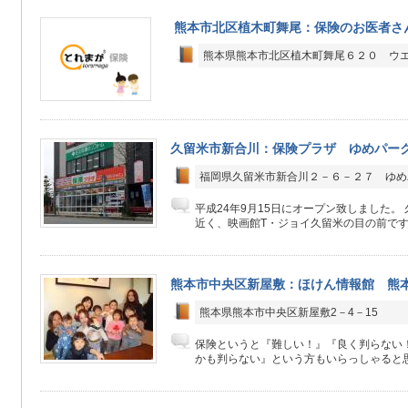
熊本市北区植木町舞尾：保険のお医者さ
熊本県熊本市北区植木町舞尾６２０ ウ
久留米市新合川：保険プラザ ゆめパー
福岡県久留米市新合川２－６－２７ ゆめ
平成24年9月15日にオープン致しました。
近く、映画館T・ジョイ久留米の目の前です！ 
熊本市中央区新屋敷：ほけん情報館 熊
熊本県熊本市中央区新屋敷2－4－15
保険というと『難しい！』『良く判らない
かも判らない』という方もいらっしゃると思