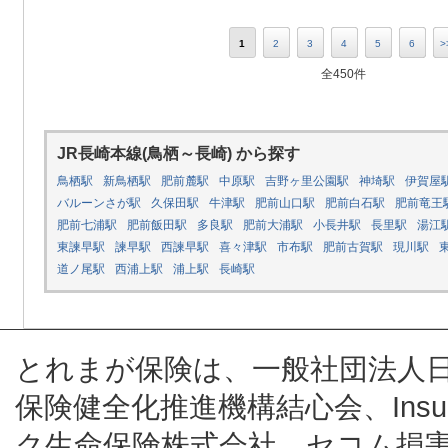
1
2
3
4
5
6
>
全450件
JR長崎本線(鳥栖～長崎) から探す
鳥栖駅
新鳥栖駅
肥前麓駅
中原駅
吉野ヶ里公園駅
神埼駅
伊賀屋
バルーンさが駅
久保田駅
牛津駅
肥前山口駅
肥前白石駅
肥前竜王
肥前七浦駅
肥前飯田駅
多良駅
肥前大浦駅
小長井駅
長里駅
湯江
東諫早駅
諫早駅
西諫早駅
喜々津駅
市布駅
肥前古賀駅
現川駅
道ノ尾駅
西浦上駅
浦上駅
長崎駅
とれまが保険は、一般社団法人
保険健全化推進機構結心会、Insur
ク生命保険株式会社、セコム損