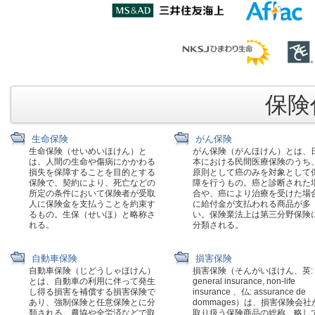
保険代
生命保険
がん保険
生命保険（せいめいほけん）と
がん保険（がんほけん）とは、
は、人間の生命や傷病にかかわる
本における民間医療保険のうち
損失を保障することを目的とする
原則として癌のみを対象として
保険で、契約により、死亡などの
障を行うもの。癌と診断された
所定の条件において保険者が受取
合や、癌により治療を受けた場
人に保険金を支払うことを約束す
に給付金が支払われる商品が多
るもの。生保（せいほ）と略称さ
い。保険業法上は第三分野保険
れる。
分類される。
自動車保険
損害保険
自動車保険（じどうしゃほけん）
損害保険（そんがいほけん、英:
とは、自動車の利用に伴って発生
general insurance, non-life
し得る損害を補償する損害保険で
insurance 、仏: assurance de
あり、強制保険と任意保険とに分
dommages）は、損害保険会社
類される。農協や全労済などで取
取り扱う保険商品の総称。略し