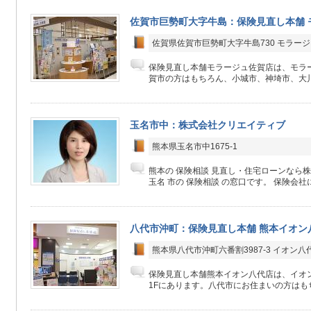
佐賀市巨勢町大字牛島：保険見直し本舗 
佐賀県佐賀市巨勢町大字牛島730 モラージ
保険見直し本舗モラージュ佐賀店は、モラー
賀市の方はもちろん、小城市、神埼市、大川
玉名市中：株式会社クリエイティブ
熊本県玉名市中1675-1
熊本の 保険相談 見直し・住宅ローンなら
玉名 市の 保険相談 の窓口です。 保険会社にか
八代市沖町：保険見直し本舗 熊本イオン
熊本県八代市沖町六番割3987-3 イオン
保険見直し本舗熊本イオン八代店は、イオ
1Fにあります。八代市にお住まいの方はもち