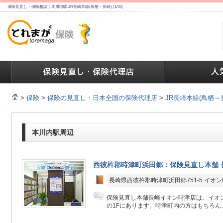
保険見直し・保険相談｜本川内駅 JR長崎本線(鳥栖～長崎) (1/45)
ランキング
保険の人気ランキング
保険業界で働く人達へ
>
保険
>
保険の見直し・日本全国の保険代理店
>
JR長崎本線(鳥栖～
本川内駅周辺
西彼杵郡時津町浜田郷：保険見直し本舗 
長崎県西彼杵郡時津町浜田郷751-5 イオ
保険見直し本舗長崎イオン時津店は、イオ
の1Fにあります。時津町内の方はもちろん、