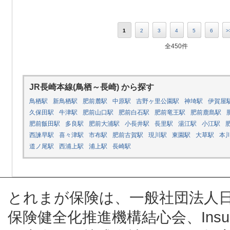
1
2
3
4
5
6
>
全450件
JR長崎本線(鳥栖～長崎) から探す
鳥栖駅
新鳥栖駅
肥前麓駅
中原駅
吉野ヶ里公園駅
神埼駅
伊賀屋
久保田駅
牛津駅
肥前山口駅
肥前白石駅
肥前竜王駅
肥前鹿島駅
肥前飯田駅
多良駅
肥前大浦駅
小長井駅
長里駅
湯江駅
小江駅
西諫早駅
喜々津駅
市布駅
肥前古賀駅
現川駅
東園駅
大草駅
本
道ノ尾駅
西浦上駅
浦上駅
長崎駅
とれまが保険は、一般社団法人
保険健全化推進機構結心会、Insur