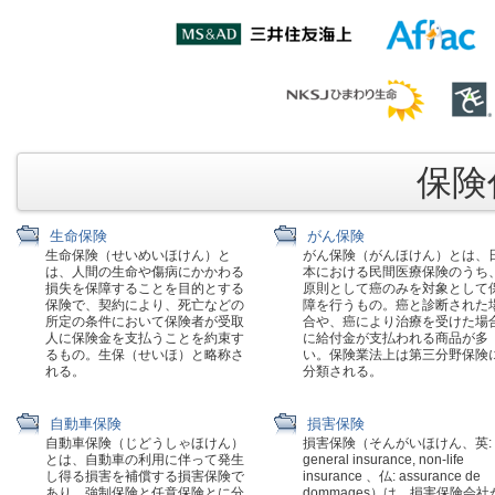
保険代
生命保険
がん保険
生命保険（せいめいほけん）と
がん保険（がんほけん）とは、
は、人間の生命や傷病にかかわる
本における民間医療保険のうち
損失を保障することを目的とする
原則として癌のみを対象として
保険で、契約により、死亡などの
障を行うもの。癌と診断された
所定の条件において保険者が受取
合や、癌により治療を受けた場
人に保険金を支払うことを約束す
に給付金が支払われる商品が多
るもの。生保（せいほ）と略称さ
い。保険業法上は第三分野保険
れる。
分類される。
自動車保険
損害保険
自動車保険（じどうしゃほけん）
損害保険（そんがいほけん、英:
とは、自動車の利用に伴って発生
general insurance, non-life
し得る損害を補償する損害保険で
insurance 、仏: assurance de
あり、強制保険と任意保険とに分
dommages）は、損害保険会社