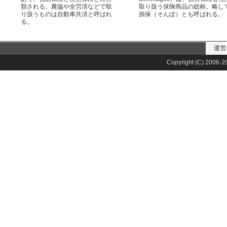
類される。農協や全労済などで取
取り扱う保険商品の総称。略し
り扱うものは自動車共済と呼ばれ
損保（そんぽ）とも呼ばれる。
る。
運営
Copyright (C) 2006-20