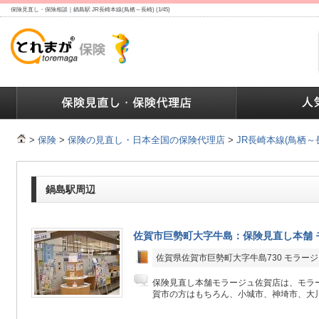
保険見直し・保険相談｜鍋島駅 JR長崎本線(鳥栖～長崎) (1/45)
ランキング
保険の人気ランキング
保険業界で働く人達へ
>
保険
>
保険の見直し・日本全国の保険代理店
>
JR長崎本線(鳥栖～
鍋島駅周辺
佐賀市巨勢町大字牛島：保険見直し本舗 
佐賀県佐賀市巨勢町大字牛島730 モラージ
保険見直し本舗モラージュ佐賀店は、モラー
賀市の方はもちろん、小城市、神埼市、大川