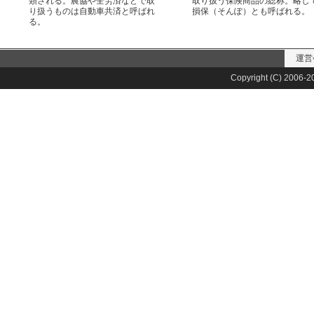
類される。農協や全労済などで取
取り扱う保険商品の総称。略し
り扱うものは自動車共済と呼ばれ
損保（そんぽ）とも呼ばれる。
る。
運営
Copyright (C) 2006-20