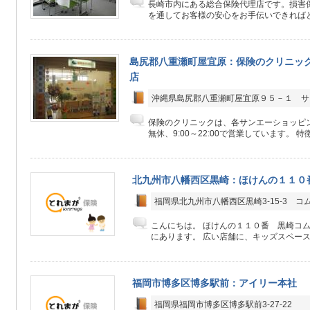
長崎市内にある総合保険代理店です。損害
を通してお客様の安心をお手伝いできればと
島尻郡八重瀬町屋宜原：保険のクリニッ
店
沖縄県島尻郡八重瀬町屋宜原９５－１ サ
保険のクリニックは、各サンエーショッピン
無休、9:00～22:00で営業しています。 特
北九州市八幡西区黒崎：ほけんの１１０
福岡県北九州市八幡西区黒崎3-15-3 コ
こんにちは。 ほけんの１１０番 黒崎コ
にあります。 広い店舗に、キッズスペースも
福岡市博多区博多駅前：アイリー本社
福岡県福岡市博多区博多駅前3‐27‐22