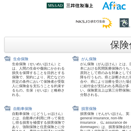
保険代
生命保険
がん保険
生命保険（せいめいほけん）と
がん保険（がんほけん）とは、
は、人間の生命や傷病にかかわる
本における民間医療保険のうち
損失を保障することを目的とする
原則として癌のみを対象として
保険で、契約により、死亡などの
障を行うもの。癌と診断された
所定の条件において保険者が受取
合や、癌により治療を受けた場
人に保険金を支払うことを約束す
に給付金が支払われる商品が多
るもの。生保（せいほ）と略称さ
い。保険業法上は第三分野保険
れる。
分類される。
自動車保険
損害保険
自動車保険（じどうしゃほけん）
損害保険（そんがいほけん、英:
とは、自動車の利用に伴って発生
general insurance, non-life
し得る損害を補償する損害保険で
insurance 、仏: assurance de
あり、強制保険と任意保険とに分
dommages）は、損害保険会社