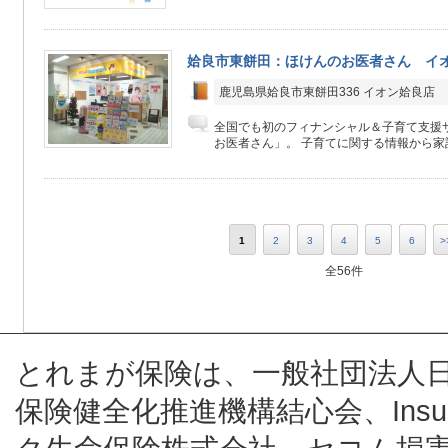
姶良市東餅田：ほけんのお医者さん イ
鹿児島県姶良市東餅田336 イオン姶良店 
全国でも初のフィナンシャル＆子育て支援
お医者さん」。 子育てに関する情報から家計
1
2
3
4
5
6
>
全56件
とれまが保険は、一般社団法人
保険健全化推進機構結心会、Insur