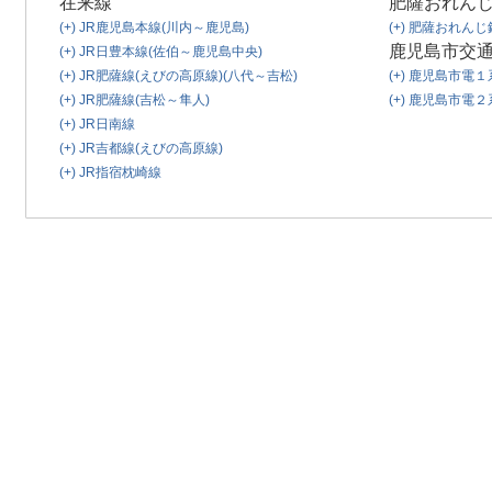
在来線
肥薩おれん
(+)
JR鹿児島本線(川内～鹿児島)
(+)
肥薩おれんじ
鹿児島市交
(+)
JR日豊本線(佐伯～鹿児島中央)
(+)
JR肥薩線(えびの高原線)(八代～吉松)
(+)
鹿児島市電１
(+)
JR肥薩線(吉松～隼人)
(+)
鹿児島市電２
(+)
JR日南線
(+)
JR吉都線(えびの高原線)
(+)
JR指宿枕崎線