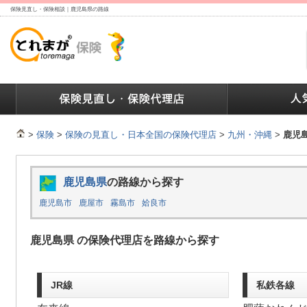
保険見直し・保険相談｜鹿児島県の路線
ランキング
保険の人気ランキング
保険業界で働く人達へ
>
保険
>
保険の見直し・日本全国の保険代理店
>
九州・沖縄
>
鹿児
鹿児島県
の路線から探す
鹿児島市
鹿屋市
霧島市
姶良市
鹿児島県 の保険代理店を路線から探す
JR線
私鉄各線