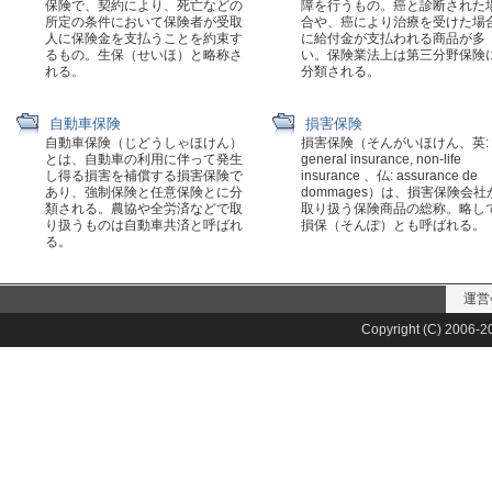
保険で、契約により、死亡などの
障を行うもの。癌と診断された
所定の条件において保険者が受取
合や、癌により治療を受けた場
人に保険金を支払うことを約束す
に給付金が支払われる商品が多
るもの。生保（せいほ）と略称さ
い。保険業法上は第三分野保険
れる。
分類される。
自動車保険
損害保険
自動車保険（じどうしゃほけん）
損害保険（そんがいほけん、英:
とは、自動車の利用に伴って発生
general insurance, non-life
し得る損害を補償する損害保険で
insurance 、仏: assurance de
あり、強制保険と任意保険とに分
dommages）は、損害保険会社
類される。農協や全労済などで取
取り扱う保険商品の総称。略し
り扱うものは自動車共済と呼ばれ
損保（そんぽ）とも呼ばれる。
る。
運営
Copyright (C) 2006-20