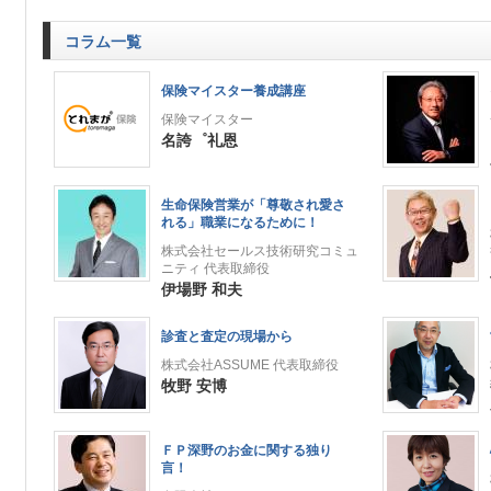
コラム一覧
保険マイスター養成講座
保険マイスター
名誇゜礼恩
生命保険営業が「尊敬され愛さ
れる」職業になるために！
株式会社セールス技術研究コミュ
ニティ 代表取締役
伊場野 和夫
診査と査定の現場から
株式会社ASSUME 代表取締役
牧野 安博
ＦＰ深野のお金に関する独り
言！