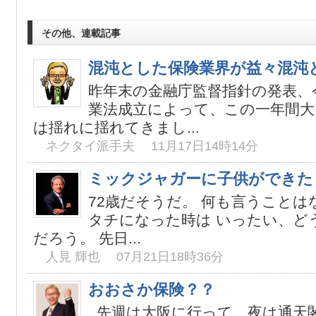
その他、連載記事
混沌とした保険業界が益々混沌
昨年末の金融庁監督指針の発表、
業法成立によって、この一年間大
は揺れに揺れてきまし...
ネクタイ派手夫 11月17日14時14分
ミックジャガーに子供ができた
72歳だそうだ。 何も言うこと
タチになった時は いったい、ど
だろう。 先日...
人見 輝也 07月21日18時36分
おおさか保険？？
先週は大阪に行って、夜は通天