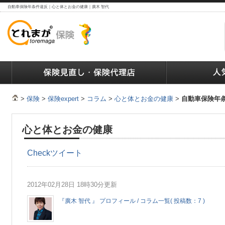
自動車保険年条件違反｜心と体とお金の健康｜廣木 智代
ランキング
保険の人気ランキング
保険業界で働く人達へ
>
保険
>
保険expert
>
コラム
>
心と体とお金の健康
>
自動車保険年
心と体とお金の健康
Check
ツイート
2012年02月28日 18時30分更新
『廣木 智代 』 プロフィール / コラム一覧( 投稿数：7 )