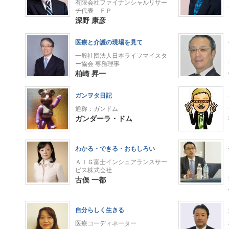
有限会社ファイナンシャルリサー
チ代表 ＦＰ
深野 康彦
医療と介護の現場を見て
一般社団法人日本ライフマイスタ
ー協会 専務理事
柏崎 昇一
ガンヲタ日記
通称：ガンドム
ガンダーラ・ドム
わかる・できる・おもしろい
ＡＩＧ富士インシュアランスサー
ビス株式会社
古俣 一都
自分らしく生きる
医療コーディネーター