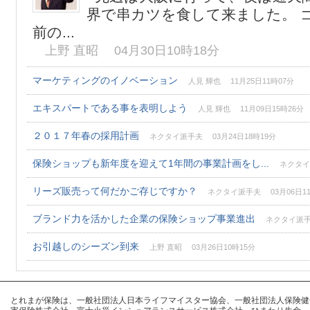
界で串カツを食して来ました。 
前の...
上野 直昭 04月30日10時18分
マーケティングのイノベーション
人見 輝也 11月25日11時07分
エキスパートである事を表明しよう
人見 輝也 11月09日15時26分
２０１７年春の採用計画
ネクタイ派手夫 03月24日18時19分
保険ショップも新年度を迎えて1年間の事業計画をし...
ネクタイ派
リーズ販売って何だかご存じですか？
ネクタイ派手夫 03月06日11
ブランド力を活かした企業の保険ショップ事業進出
ネクタイ派手夫
お引越しのシーズン到来
上野 直昭 03月26日10時15分
とれまが保険は、一般社団法人日本ライフマイスター協会、一般社団法人保険健全化推進