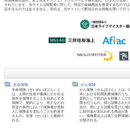
害保険株式会社、富士火災インシュアランスサービス株式会社、ひまわり生命、
されています。当サイトは閲覧者に対して、特定の金融商品を推奨するものでは
証するものではありません。当社は、当サイトにて配信される情報を用いて行う
生命保険
がん保険
生命保険（せいめいほけん）と
がん保険（がんほけん）とは、
は、人間の生命や傷病にかかわる
本における民間医療保険のうち
損失を保障することを目的とする
原則として癌のみを対象として
保険で、契約により、死亡などの
障を行うもの。癌と診断された
所定の条件において保険者が受取
合や、癌により治療を受けた場
人に保険金を支払うことを約束す
に給付金が支払われる商品が多
るもの。生保（せいほ）と略称さ
い。保険業法上は第三分野保険
れる。
分類される。