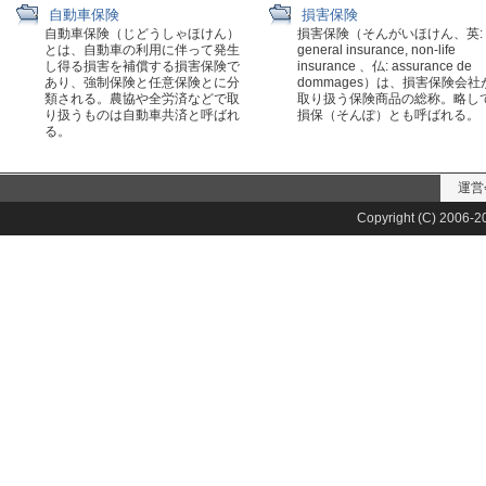
自動車保険
損害保険
自動車保険（じどうしゃほけん）
損害保険（そんがいほけん、英:
とは、自動車の利用に伴って発生
general insurance, non-life
し得る損害を補償する損害保険で
insurance 、仏: assurance de
あり、強制保険と任意保険とに分
dommages）は、損害保険会社
類される。農協や全労済などで取
取り扱う保険商品の総称。略し
り扱うものは自動車共済と呼ばれ
損保（そんぽ）とも呼ばれる。
る。
運営
Copyright (C) 2006-20