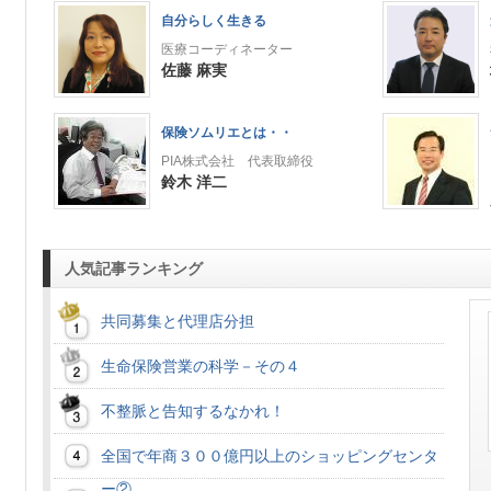
自分らしく生きる
医療コーディネーター
佐藤 麻実
保険ソムリエとは・・
PIA株式会社 代表取締役
鈴木 洋二
人気記事ランキング
共同募集と代理店分担
生命保険営業の科学－その４
不整脈と告知するなかれ！
全国で年商３００億円以上のショッピングセンタ
ー②