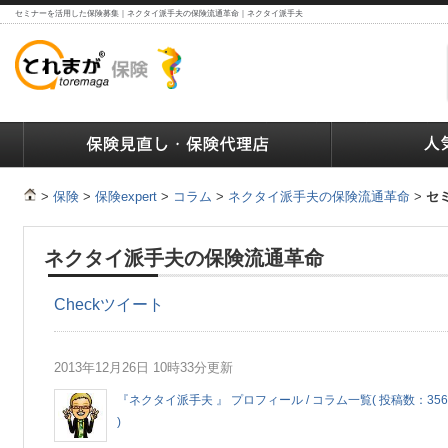
セミナーを活用した保険募集｜ネクタイ派手夫の保険流通革命｜ネクタイ派手夫
ランキング
保険の人気ランキング
保険業界で働く人達へ
>
保険
>
保険expert
>
コラム
>
ネクタイ派手夫の保険流通革命
>
セ
ネクタイ派手夫の保険流通革命
Check
ツイート
2013年12月26日 10時33分更新
『ネクタイ派手夫 』 プロフィール / コラム一覧( 投稿数：356
)