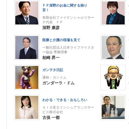
ＦＰ深野のお金に関する独り
言！
有限会社ファイナンシャルリサー
チ代表 ＦＰ
深野 康彦
医療と介護の現場を見て
一般社団法人日本ライフマイスタ
ー協会 専務理事
柏崎 昇一
ガンヲタ日記
通称：ガンドム
ガンダーラ・ドム
わかる・できる・おもしろい
ＡＩＧ富士インシュアランスサー
ビス株式会社
古俣 一都