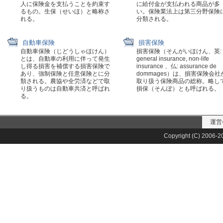
人に保険金を支払うことを約束す
に給付金が支払われる商品が多
るもの。生保（せいほ）と略称さ
い。保険業法上は第三分野保険
れる。
分類される。
自動車保険
損害保険
自動車保険（じどうしゃほけん）
損害保険（そんがいほけん、英:
とは、自動車の利用に伴って発生
general insurance, non-life
し得る損害を補償する損害保険で
insurance 、仏: assurance de
あり、強制保険と任意保険とに分
dommages）は、損害保険会社
類される。農協や全労済などで取
取り扱う保険商品の総称。略し
り扱うものは自動車共済と呼ばれ
損保（そんぽ）とも呼ばれる。
る。
運営
Copyright (C) 2006-20