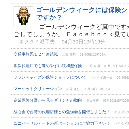
ゴールデンウィークには保険シ
ですか？
ゴールデンウィークど真中です
ごしでしょうか。 Ｆａｃｅｂｏｏｋ見てい
ネクタイ派手夫 04月30日10時19分
交通事故死１２年連続減
上野 直昭 01月08日16時05分
損保代理店でも進めやすい緩和型保険
上野 直昭 09月27日18時09
フランチャイズの保険ショップについて
ネクタイ派手夫 04月09日
マーケットクリエーション
人見 輝也 09月24日18時07分
企業保険分野から見るギリシャの動向
奥田雅也 06月10日18時20
結心会で台湾の代理店様との勉強会を開催しました！
ネクタイ派手
ユニバーサルアートの新バージョンにご協力下さい！
ネクタイ派手