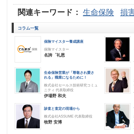
関連キーワード：
生命保険
損
コラム一覧
保険マイスター養成講座
保険マイスター
名誇゜礼恩
生命保険営業が「尊敬され愛さ
れる」職業になるために！
株式会社セールス技術研究コミュ
ニティ 代表取締役
伊場野 和夫
診査と査定の現場から
株式会社ASSUME 代表取締役
牧野 安博