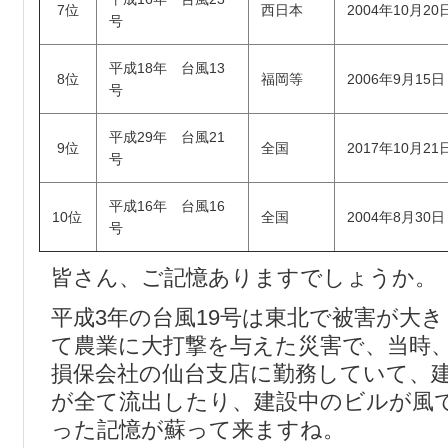
7位
西日本
2004年10月20
号
平成18年 台風13
8位
福岡等
2006年9月15
号
平成29年 台風21
9位
全国
2017年10月21
号
平成16年 台風16
10位
全国
2004年8月30
号
皆さん、ご記憶ありますでしょうか。
平成3年の台風19号は東北で被害が大
て農業に大打撃を与えた災害で、当時
損保会社の仙台支店に勤務していて、
が全て流出したり、建設中のビルが風
った記憶が蘇って来ますね。