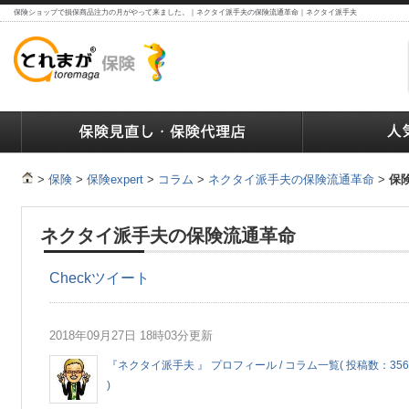
保険ショップで損保商品注力の月がやって来ました。｜ネクタイ派手夫の保険流通革命｜ネクタイ派手夫
ランキング
保険の人気ランキング
保険業界で働く人達へ
>
保険
>
保険expert
>
コラム
>
ネクタイ派手夫の保険流通革命
>
保
ネクタイ派手夫の保険流通革命
Check
ツイート
2018年09月27日 18時03分更新
『ネクタイ派手夫 』 プロフィール / コラム一覧( 投稿数：356
)