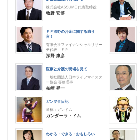
株式会社ASSUME 代表取締役
牧野 安博
ＦＰ深野のお金に関する独り
言！
有限会社ファイナンシャルリサー
チ代表 ＦＰ
深野 康彦
医療と介護の現場を見て
一般社団法人日本ライフマイスタ
ー協会 専務理事
柏崎 昇一
ガンヲタ日記
通称：ガンドム
ガンダーラ・ドム
わかる・できる・おもしろい