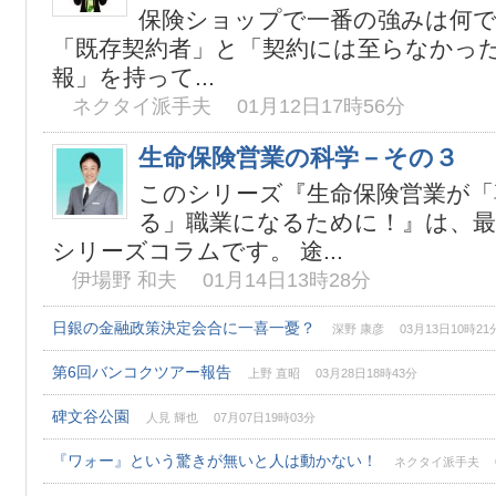
保険ショップで一番の強みは何で
「既存契約者」と「契約には至らなかっ
報」を持って...
ネクタイ派手夫 01月12日17時56分
生命保険営業の科学－その３
このシリーズ『生命保険営業が「
る」職業になるために！』は、
シリーズコラムです。 途...
伊場野 和夫 01月14日13時28分
日銀の金融政策決定会合に一喜一憂？
深野 康彦 03月13日10時21
第6回バンコクツアー報告
上野 直昭 03月28日18時43分
碑文谷公園
人見 輝也 07月07日19時03分
『ワォー』という驚きが無いと人は動かない！
ネクタイ派手夫 04