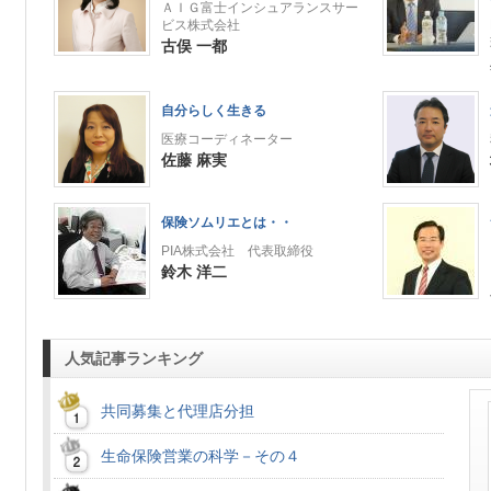
ＡＩＧ富士インシュアランスサー
ビス株式会社
古俣 一都
自分らしく生きる
医療コーディネーター
佐藤 麻実
保険ソムリエとは・・
PIA株式会社 代表取締役
鈴木 洋二
人気記事ランキング
共同募集と代理店分担
生命保険営業の科学－その４