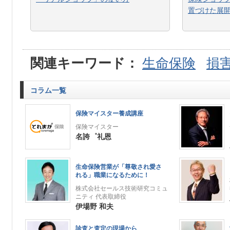
置づけた展
関連キーワード：
生命保険
損
コラム一覧
保険マイスター養成講座
保険マイスター
名誇゜礼恩
生命保険営業が「尊敬され愛さ
れる」職業になるために！
株式会社セールス技術研究コミュ
ニティ 代表取締役
伊場野 和夫
診査と査定の現場から