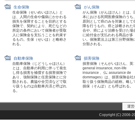
生命保険
がん保険
生命保険（せいめいほけん）と
がん保険（がんほけん）とは、
は、人間の生命や傷病にかかわる
本における民間医療保険のうち
損失を保障することを目的とする
原則として癌のみを対象として
保険で、契約により、死亡などの
障を行うもの。癌と診断された
所定の条件において保険者が受取
合や、癌により治療を受けた場
人に保険金を支払うことを約束す
に給付金が支払われる商品が多
るもの。生保（せいほ）と略称さ
い。保険業法上は第三分野保険
れる。
分類される。
自動車保険
損害保険
自動車保険（じどうしゃほけん）
損害保険（そんがいほけん、英:
とは、自動車の利用に伴って発生
general insurance, non-life
し得る損害を補償する損害保険で
insurance 、仏: assurance de
あり、強制保険と任意保険とに分
dommages）は、損害保険会社
類される。農協や全労済などで取
取り扱う保険商品の総称。略し
り扱うものは自動車共済と呼ばれ
損保（そんぽ）とも呼ばれる。
る。
運営
Copyright (C) 2006-20