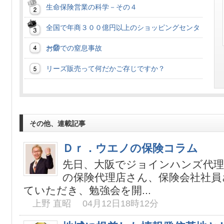
生命保険営業の科学－その４
全国で年商３００億円以上のショッピングセンタ
ー②
お餅での窒息事故
リーズ販売って何だかご存じですか？
その他、連載記事
Ｄｒ．ウエノの保険コラム
先日、大阪でジョインハンズ代理
の保険代理店さん、保険会社社員
ていただき、勉強会を開...
上野 直昭 04月12日18時12分