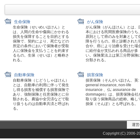
生命保険
がん保険
生命保険（せいめいほけん）と
がん保険（がんほけん）とは、
は、人間の生命や傷病にかかわる
本における民間医療保険のうち
損失を保障することを目的とする
原則として癌のみを対象として
保険で、契約により、死亡などの
障を行うもの。癌と診断された
所定の条件において保険者が受取
合や、癌により治療を受けた場
人に保険金を支払うことを約束す
に給付金が支払われる商品が多
るもの。生保（せいほ）と略称さ
い。保険業法上は第三分野保険
れる。
分類される。
自動車保険
損害保険
自動車保険（じどうしゃほけん）
損害保険（そんがいほけん、英:
とは、自動車の利用に伴って発生
general insurance, non-life
し得る損害を補償する損害保険で
insurance 、仏: assurance de
あり、強制保険と任意保険とに分
dommages）は、損害保険会社
類される。農協や全労済などで取
取り扱う保険商品の総称。略し
り扱うものは自動車共済と呼ばれ
損保（そんぽ）とも呼ばれる。
る。
運営
Copyright (C) 2006-20