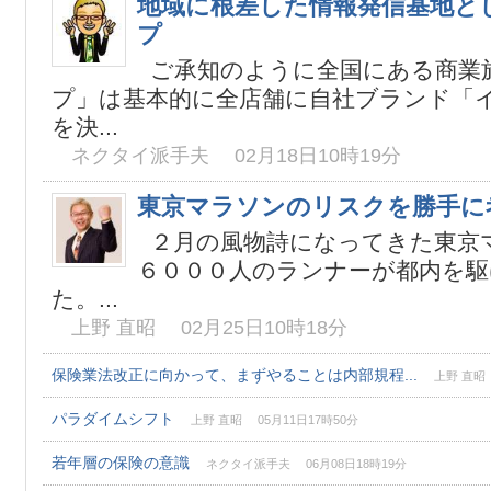
地域に根差した情報発信基地と
プ
ご承知のように全国にある商業
プ」は基本的に全店舗に自社ブランド「
を決...
ネクタイ派手夫 02月18日10時19分
東京マラソンのリスクを勝手に
２月の風物詩になってきた東京マ
６０００人のランナーが都内を駆
た。...
上野 直昭 02月25日10時18分
保険業法改正に向かって、まずやることは内部規程...
上野 直昭 
パラダイムシフト
上野 直昭 05月11日17時50分
若年層の保険の意識
ネクタイ派手夫 06月08日18時19分