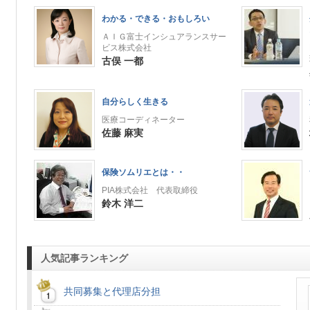
わかる・できる・おもしろい
ＡＩＧ富士インシュアランスサー
ビス株式会社
古俣 一都
自分らしく生きる
医療コーディネーター
佐藤 麻実
保険ソムリエとは・・
PIA株式会社 代表取締役
鈴木 洋二
人気記事ランキング
共同募集と代理店分担