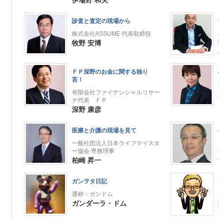
伊場野 和夫
診査と査定の現場から
株式会社ASSUME 代表取締役
牧野 安博
ＦＰ深野のお金に関する独り
言！
有限会社ファイナンシャルリサー
チ代表 ＦＰ
深野 康彦
医療と介護の現場を見て
一般社団法人日本ライフマイスタ
ー協会 専務理事
柏崎 昇一
ガンヲタ日記
通称：ガンドム
ガンダーラ・ドム