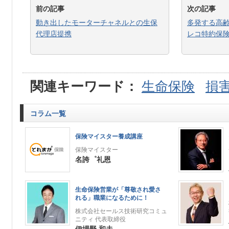
前の記事
次の記事
動き出したモーターチャネルとの生保
多発する高
代理店提携
レコ特約保
関連キーワード：
生命保険
損
コラム一覧
保険マイスター養成講座
保険マイスター
名誇゜礼恩
生命保険営業が「尊敬され愛さ
れる」職業になるために！
株式会社セールス技術研究コミュ
ニティ 代表取締役