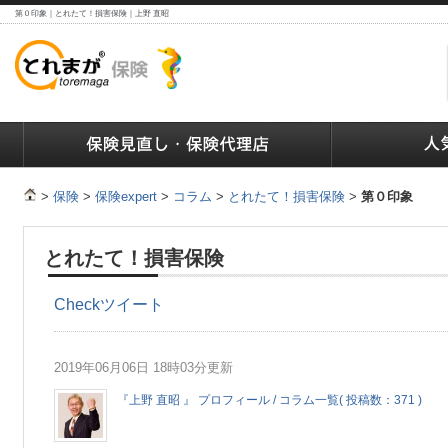
第０印象｜とれたて！損害保険｜上野 直昭
ランキング
保険の人気ランキング
保険業界で働く人達へ
>
保険
>
保険expert
>
コラム
>
とれたて！損害保険
>
第０印象
とれたて！損害保険
Check
ツイート
2019年06月06日 18時03分更新
『上野 直昭 』 プロフィール / コラム一覧( 投稿数：371 )