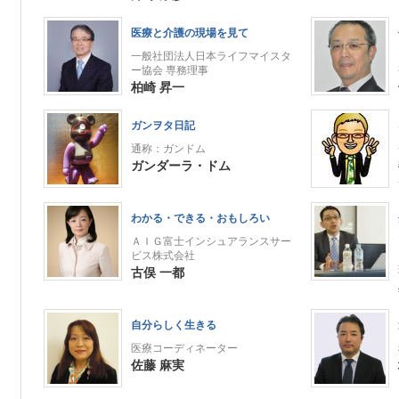
医療と介護の現場を見て
一般社団法人日本ライフマイスタ
ー協会 専務理事
柏崎 昇一
ガンヲタ日記
通称：ガンドム
ガンダーラ・ドム
わかる・できる・おもしろい
ＡＩＧ富士インシュアランスサー
ビス株式会社
古俣 一都
自分らしく生きる
医療コーディネーター
佐藤 麻実