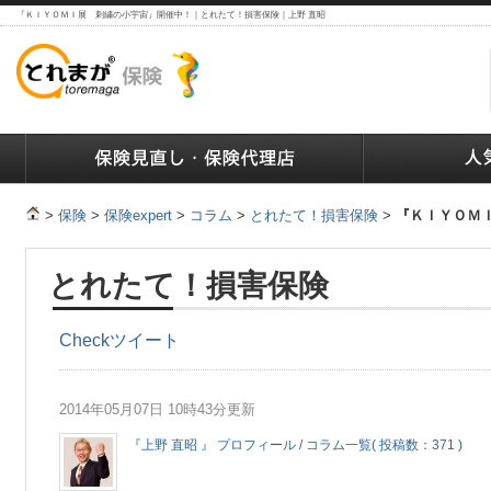
『ＫＩＹＯＭＩ展 刺繍の小宇宙』開催中！｜とれたて！損害保険｜上野 直昭
ランキング
保険の人気ランキング
保険業界で働く人達へ
>
保険
>
保険expert
>
コラム
>
とれたて！損害保険
>
『ＫＩＹＯＭ
とれたて！損害保険
Check
ツイート
2014年05月07日 10時43分更新
『上野 直昭 』 プロフィール / コラム一覧( 投稿数：371 )