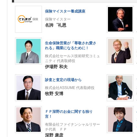
保険マイスター養成講座
保険マイスター
名誇゜礼恩
生命保険営業が「尊敬され愛さ
れる」職業になるために！
株式会社セールス技術研究コミュ
ニティ 代表取締役
伊場野 和夫
診査と査定の現場から
株式会社ASSUME 代表取締役
牧野 安博
ＦＰ深野のお金に関する独り
言！
有限会社ファイナンシャルリサー
チ代表 ＦＰ
深野 康彦