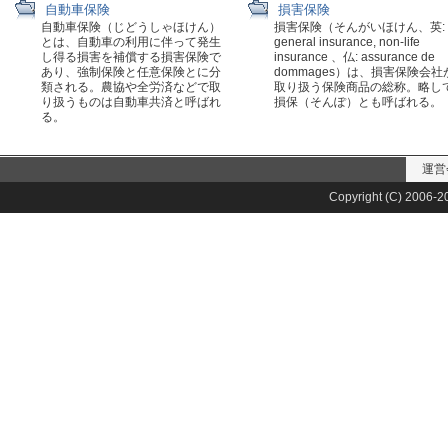
自動車保険
損害保険
自動車保険（じどうしゃほけん）
損害保険（そんがいほけん、英:
とは、自動車の利用に伴って発生
general insurance, non-life
し得る損害を補償する損害保険で
insurance 、仏: assurance de
あり、強制保険と任意保険とに分
dommages）は、損害保険会社
類される。農協や全労済などで取
取り扱う保険商品の総称。略し
り扱うものは自動車共済と呼ばれ
損保（そんぽ）とも呼ばれる。
る。
運営
Copyright (C) 2006-20