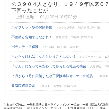
の３９０４人となり、１９４９年以来６
下回ったことが...
上野 直昭 01月20日18時02分
ハイブリット型の保険募集
ネクタイ派手夫 01月24日10時43分
不整脈と告知するなかれ！
牧野 安博 09月07日07時01分
ボランティア保険
上野 直昭 04月28日17時44分
当たらなければ、なんということはない！
ガンダーラ・ドム 12月2
『がん』になっても安心して暮らせる社会の構築
人見 輝也 05月
７月から９月に実施した改正保険業法セミナーの報告
上野 直昭 
衆議院選挙公示
上野 直昭 12月06日10時23分
とれまが保険は、一般社団法人日本ライフマイスター協会、一般社団法人保険健全化推進
害保険株式会社、富士火災インシュアランスサービス株式会社、ひまわり生命、