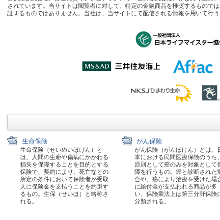
されています。当サイトは閲覧者に対して、特定の金融商品を推奨するものでは
証するものではありません。当社は、当サイトにて配信される情報を用いて行う
生命保険
がん保険
生命保険（せいめいほけん）と
がん保険（がんほけん）とは、
は、人間の生命や傷病にかかわる
本における民間医療保険のうち
損失を保障することを目的とする
原則として癌のみを対象として
保険で、契約により、死亡などの
障を行うもの。癌と診断された
所定の条件において保険者が受取
合や、癌により治療を受けた場
人に保険金を支払うことを約束す
に給付金が支払われる商品が多
るもの。生保（せいほ）と略称さ
い。保険業法上は第三分野保険
れる。
分類される。