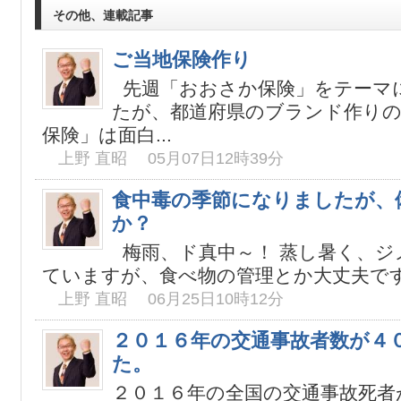
その他、連載記事
ご当地保険作り
先週「おおさか保険」をテーマ
たが、都道府県のブランド作り
保険」は面白...
上野 直昭 05月07日12時39分
食中毒の季節になりましたが、
か？
梅雨、ド真中～！ 蒸し暑く、ジ
ていますが、食べ物の管理とか大丈夫ですか
上野 直昭 06月25日10時12分
２０１６年の交通事故者数が４
た。
２０１６年の全国の交通事故死者