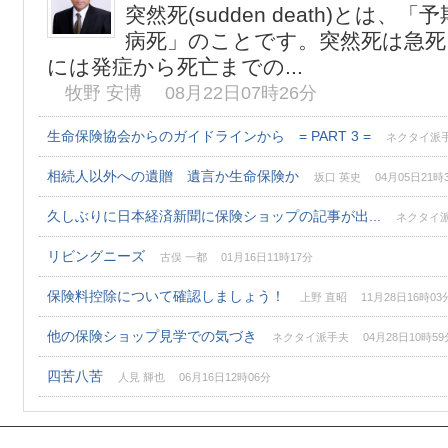
突然死(sudden death)とは
病死」のことです。突然死は急死
には発症から死亡までの...
牧野 安博 08月22日07時26分
生命保険協会からのガイドラインから = PART 3 =
ネクタイ派手夫
相続人以外への遺贈 遺言か生命保険か
坂口 英史 04月05日21時
久しぶりに日本経済新聞に保険ショップの記事が出...
ネクタイ派手
リビングニーズ
古俣 一都 01月16日11時17分
保険料控除について確認しましょう！
上野 直昭 11月28日16時03
他の保険ショップ見学での気づき
ネクタイ派手夫 04月28日10時59
四苦八苦
人見 輝也 06月16日12時06分