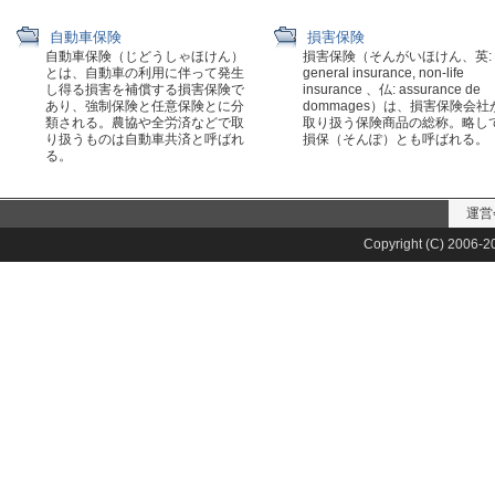
自動車保険
損害保険
自動車保険（じどうしゃほけん）
損害保険（そんがいほけん、英:
とは、自動車の利用に伴って発生
general insurance, non-life
し得る損害を補償する損害保険で
insurance 、仏: assurance de
あり、強制保険と任意保険とに分
dommages）は、損害保険会社
類される。農協や全労済などで取
取り扱う保険商品の総称。略し
り扱うものは自動車共済と呼ばれ
損保（そんぽ）とも呼ばれる。
る。
運営
Copyright (C) 2006-20