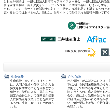
とれまが保険は、一般社団法人日本ライフマイスター協会、一般社団法人保険健全化推進
害保険株式会社、富士火災インシュアランスサービス株式会社、ひまわり生命、
されています。当サイトは閲覧者に対して、特定の金融商品を推奨するものでは
証するものではありません。当社は、当サイトにて配信される情報を用いて行う
生命保険
がん保険
生命保険（せいめいほけん）と
がん保険（がんほけん）とは、
は、人間の生命や傷病にかかわる
本における民間医療保険のうち
損失を保障することを目的とする
原則として癌のみを対象として
保険で、契約により、死亡などの
障を行うもの。癌と診断された
所定の条件において保険者が受取
合や、癌により治療を受けた場
人に保険金を支払うことを約束す
に給付金が支払われる商品が多
るもの。生保（せいほ）と略称さ
い。保険業法上は第三分野保険
れる。
分類される。