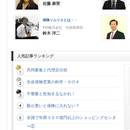
佐藤 麻実
保険ソムリエとは・・
PIA株式会社 代表取締役
鈴木 洋二
人気記事ランキング
共同募集と代理店分担
生命保険営業の科学－その４
不整脈と告知するなかれ！
眼が悪いと保険に入れない？
全国で年商３００億円以上のショッピングセンタ
ー②