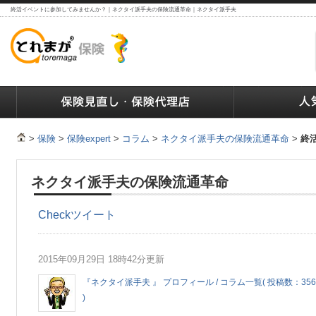
終活イベントに参加してみませんか？｜ネクタイ派手夫の保険流通革命｜ネクタイ派手夫
ランキング
保険の人気ランキング
保険業界で働く人達へ
>
保険
>
保険expert
>
コラム
>
ネクタイ派手夫の保険流通革命
>
終
ネクタイ派手夫の保険流通革命
Check
ツイート
2015年09月29日 18時42分更新
『ネクタイ派手夫 』 プロフィール / コラム一覧( 投稿数：356
)