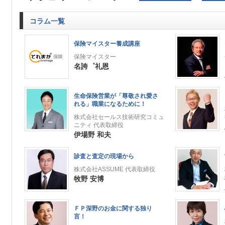
コラム一覧
保険マイスター養成講座
保険マイスター
名誇゜礼恩
生命保険営業が「尊敬され愛さ
れる」職業になるために！
株式会社セールス技術研究コミュ
ニティ 代表取締役
伊場野 和夫
診査と査定の現場から
株式会社ASSUME 代表取締役
牧野 安博
ＦＰ深野のお金に関する独り
言！