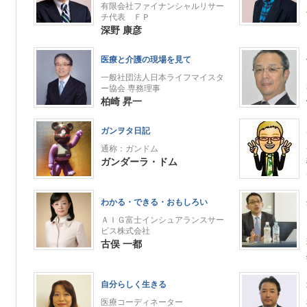
有限会社ファイナンシャルリサー
チ代表 ＦＰ
深野 康彦
医療と介護の現場を見て
一般社団法人日本ライフマイスタ
ー協会 専務理事
柏崎 昇一
ガンヲタ日記
通称：ガンドム
ガンダーラ・ドム
わかる・できる・おもしろい
ＡＩＧ富士インシュアランスサー
ビス株式会社
古俣 一都
自分らしく生きる
医療コーディネーター