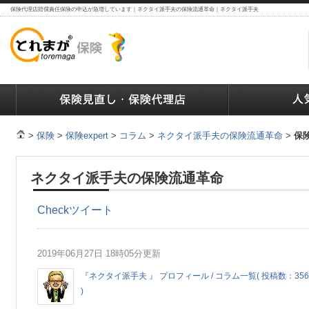
保険代理店賠償責任保険の申込が急増しています｜ネクタイ派手夫の保険流通革命｜ネクタイ派手夫
ランキング
保険の人気ランキング
保険業界で働く人達へ
>
保険
>
保険expert
>
コラム
>
ネクタイ派手夫の保険流通革命
>
保
ネクタイ派手夫の保険流通革命
Check
ツイート
2019年06月27日 18時05分更新
『ネクタイ派手夫 』 プロフィール / コラム一覧( 投稿数：356
)