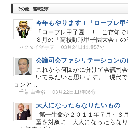
その他、連載記事
今年もやります！「ロープレ甲
「ロープレ甲子園」！ ご存知で
８月の「高校野球甲子園大会」の準
ネクタイ派手夫 03月24日11時57分
会議司会ファシリテーションの
これから何回かに分けて会議司
いてみたいと思います。 現代
ョンと...
千葉 由希彦 03月22日11時06分
大人になったらなりたいもの
第一生命が２０１１年７月～８
童を対象に「大人になったらな