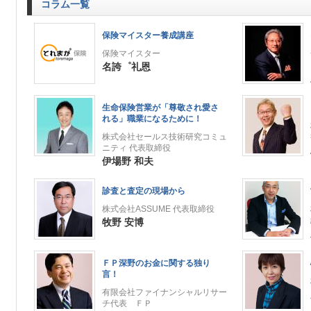
コラム一覧
保険マイスター養成講座
保険マイスター
名誇゜礼恩
生命保険営業が「尊敬され愛さ
れる」職業になるために！
株式会社セールス技術研究コミュ
ニティ 代表取締役
伊場野 和夫
診査と査定の現場から
株式会社ASSUME 代表取締役
牧野 安博
ＦＰ深野のお金に関する独り
言！
有限会社ファイナンシャルリサー
チ代表 ＦＰ