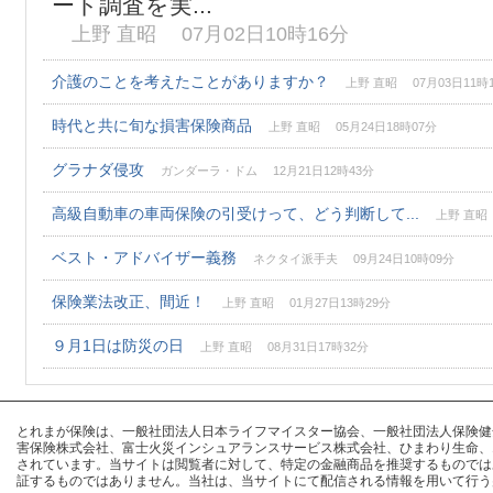
ート調査を実...
上野 直昭 07月02日10時16分
介護のことを考えたことがありますか？
上野 直昭 07月03日11時
時代と共に旬な損害保険商品
上野 直昭 05月24日18時07分
グラナダ侵攻
ガンダーラ・ドム 12月21日12時43分
高級自動車の車両保険の引受けって、どう判断して...
上野 直昭 
ベスト・アドバイザー義務
ネクタイ派手夫 09月24日10時09分
保険業法改正、間近！
上野 直昭 01月27日13時29分
９月1日は防災の日
上野 直昭 08月31日17時32分
とれまが保険は、一般社団法人日本ライフマイスター協会、一般社団法人保険健全化推進
害保険株式会社、富士火災インシュアランスサービス株式会社、ひまわり生命、
されています。当サイトは閲覧者に対して、特定の金融商品を推奨するものでは
証するものではありません。当社は、当サイトにて配信される情報を用いて行う