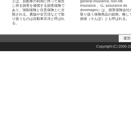
とは、自動車の利用に伴って発生
general insurance, non-life
し得る損害を補償する損害保険で
insurance 、仏: assurance de
あり、強制保険と任意保険とに分
dommages）は、損害保険会社
類される。農協や全労済などで取
取り扱う保険商品の総称。略し
り扱うものは自動車共済と呼ばれ
損保（そんぽ）とも呼ばれる。
る。
運営
Copyright (C) 2006-20