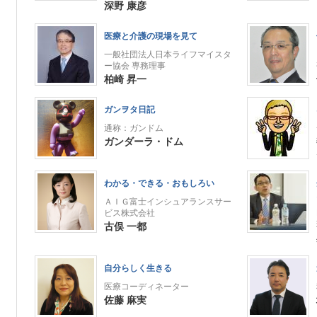
深野 康彦
医療と介護の現場を見て
一般社団法人日本ライフマイスタ
ー協会 専務理事
柏崎 昇一
ガンヲタ日記
通称：ガンドム
ガンダーラ・ドム
わかる・できる・おもしろい
ＡＩＧ富士インシュアランスサー
ビス株式会社
古俣 一都
自分らしく生きる
医療コーディネーター
佐藤 麻実