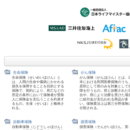
生命保険
がん保険
生命保険（せいめいほけん）と
がん保険（がんほけん）とは、
は、人間の生命や傷病にかかわる
本における民間医療保険のうち
損失を保障することを目的とする
原則として癌のみを対象として
保険で、契約により、死亡などの
障を行うもの。癌と診断された
所定の条件において保険者が受取
合や、癌により治療を受けた場
人に保険金を支払うことを約束す
に給付金が支払われる商品が多
るもの。生保（せいほ）と略称さ
い。保険業法上は第三分野保険
れる。
分類される。
自動車保険
損害保険
自動車保険（じどうしゃほけん）
損害保険（そんがいほけん、英: