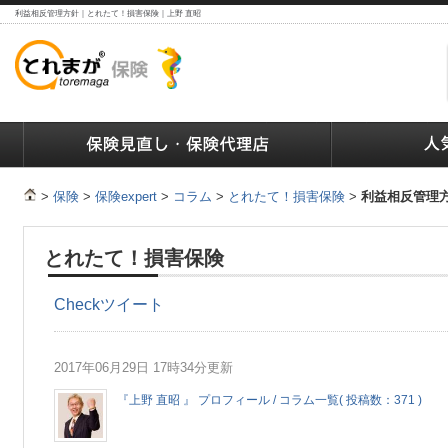
利益相反管理方針｜とれたて！損害保険｜上野 直昭
ランキング
保険の人気ランキング
保険業界で働く人達へ
>
保険
>
保険expert
>
コラム
>
とれたて！損害保険
>
利益相反管理
とれたて！損害保険
Check
ツイート
2017年06月29日 17時34分更新
『上野 直昭 』 プロフィール / コラム一覧( 投稿数：371 )