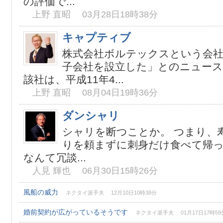
の評価で...
上野 直昭 03月28日18時38分
キャプティブ
株式会社ボルテックスという会
子会社を設立した」とのニュース
該社は、平成11年4...
上野 直昭 08月04日19時36分
ダンシャリ
シャリを断つことか。 つまり、
りを頼まずに刺身だけ食べて帰っ
なんて冗談...
人見 輝也 06月30日15時26分
風船の威力
ネクタイ派手夫 12月10日10時38分
婚前契約が広がっているそうです
ネクタイ派手夫 01月17日17時59