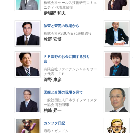
株式会社セールス技術研究コミュ
ニティ 代表取締役
伊場野 和夫
診査と査定の現場から
株式会社ASSUME 代表取締役
牧野 安博
ＦＰ深野のお金に関する独り
言！
有限会社ファイナンシャルリサー
チ代表 ＦＰ
深野 康彦
医療と介護の現場を見て
一般社団法人日本ライフマイスタ
ー協会 専務理事
柏崎 昇一
ガンヲタ日記
通称：ガンドム