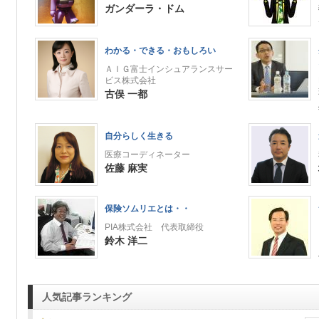
ガンダーラ・ドム
わかる・できる・おもしろい
ＡＩＧ富士インシュアランスサー
ビス株式会社
古俣 一都
自分らしく生きる
医療コーディネーター
佐藤 麻実
保険ソムリエとは・・
PIA株式会社 代表取締役
鈴木 洋二
人気記事ランキング