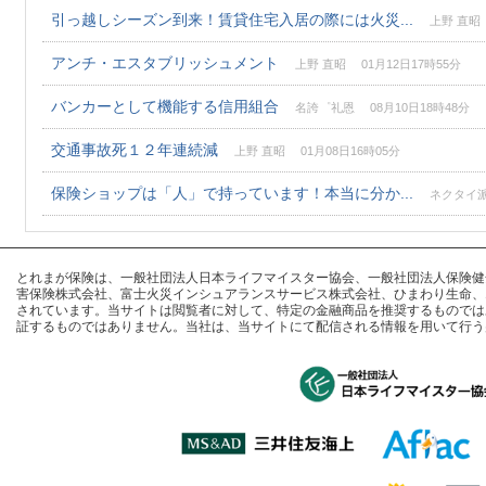
引っ越しシーズン到来！賃貸住宅入居の際には火災...
上野 直昭 
アンチ・エスタブリッシュメント
上野 直昭 01月12日17時55分
バンカーとして機能する信用組合
名誇゜礼恩 08月10日18時48分
交通事故死１２年連続減
上野 直昭 01月08日16時05分
保険ショップは「人」で持っています！本当に分か...
ネクタイ派手
とれまが保険は、一般社団法人日本ライフマイスター協会、一般社団法人保険健全化推進
害保険株式会社、富士火災インシュアランスサービス株式会社、ひまわり生命、
されています。当サイトは閲覧者に対して、特定の金融商品を推奨するものでは
証するものではありません。当社は、当サイトにて配信される情報を用いて行う