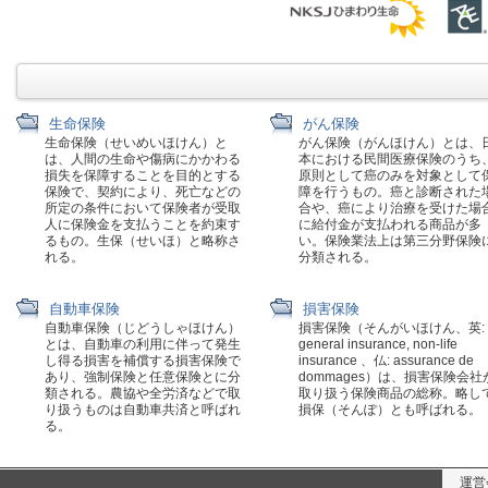
生命保険
がん保険
生命保険（せいめいほけん）と
がん保険（がんほけん）とは、
は、人間の生命や傷病にかかわる
本における民間医療保険のうち
損失を保障することを目的とする
原則として癌のみを対象として
保険で、契約により、死亡などの
障を行うもの。癌と診断された
所定の条件において保険者が受取
合や、癌により治療を受けた場
人に保険金を支払うことを約束す
に給付金が支払われる商品が多
るもの。生保（せいほ）と略称さ
い。保険業法上は第三分野保険
れる。
分類される。
自動車保険
損害保険
自動車保険（じどうしゃほけん）
損害保険（そんがいほけん、英:
とは、自動車の利用に伴って発生
general insurance, non-life
し得る損害を補償する損害保険で
insurance 、仏: assurance de
あり、強制保険と任意保険とに分
dommages）は、損害保険会社
類される。農協や全労済などで取
取り扱う保険商品の総称。略し
り扱うものは自動車共済と呼ばれ
損保（そんぽ）とも呼ばれる。
る。
運営