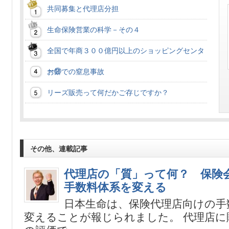
共同募集と代理店分担
生命保険営業の科学－その４
全国で年商３００億円以上のショッピングセンタ
ー②
お餅での窒息事故
リーズ販売って何だかご存じですか？
その他、連載記事
代理店の「質」って何？ 保険
手数料体系を変える
日本生命は、保険代理店向けの手
変えることが報じられました。 代理店に