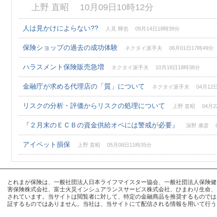
上野 直昭 10月09日10時12分
人は見かけによらない??
人見 輝也 09月14日18時39分
保険ショップの過去の成功体験
ネクタイ派手夫 06月01日17時49分
ハラスメント保険販売急増
ネクタイ派手夫 10月18日18時38分
金融庁が求める代理店の「質」について
ネクタイ派手夫 04月12日
リスクの分析・評価からリスクの処理について
上野 直昭 04月22
『２月末のＥＣＢの資金供給オペには警戒が必要』
深野 康彦 02
アイペット損保
上野 直昭 05月08日11時35分
とれまが保険は、一般社団法人日本ライフマイスター協会、一般社団法人保険健全化推進
害保険株式会社、富士火災インシュアランスサービス株式会社、ひまわり生命、
されています。当サイトは閲覧者に対して、特定の金融商品を推奨するものでは
証するものではありません。当社は、当サイトにて配信される情報を用いて行う