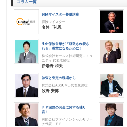
コラム一覧
保険マイスター養成講座
保険マイスター
名誇゜礼恩
生命保険営業が「尊敬され愛さ
れる」職業になるために！
株式会社セールス技術研究コミュ
ニティ 代表取締役
伊場野 和夫
診査と査定の現場から
株式会社ASSUME 代表取締役
牧野 安博
ＦＰ深野のお金に関する独り
言！
有限会社ファイナンシャルリサー
チ代表 ＦＰ