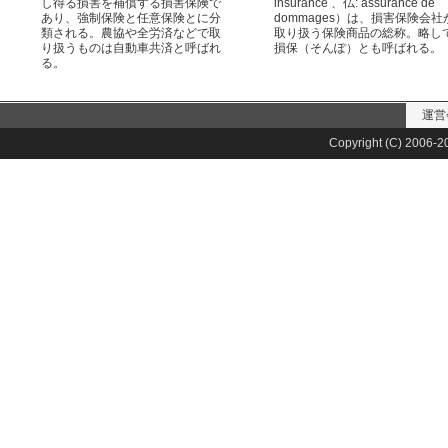
し得る損害を補償する損害保険で
insurance 、仏: assurance de
あり、強制保険と任意保険とに分
dommages）は、損害保険会社
類される。農協や全労済などで取
取り扱う保険商品の総称。略し
り扱うものは自動車共済と呼ばれ
損保（そんぽ）とも呼ばれる。
る。
運営
Copyright (C) 2006-20