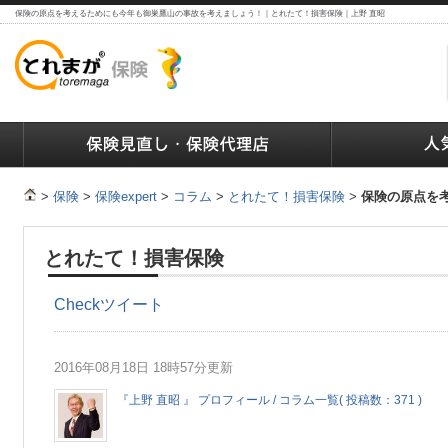
保険の原点を考えるためにも今年も御巣鷹山の事故を考えましょう！｜とれたて！損害保険｜上野 直昭
ランキング
保険の人気ランキング
保険業界で働く人達へ
>
保険
>
保険expert
>
コラム
>
とれたて！損害保険
>
保険の原点を
とれたて！損害保険
Check
ツイート
2016年08月18日 18時57分更新
『上野 直昭 』 プロフィール / コラム一覧( 投稿数：371 )