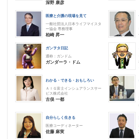
深野 康彦
医療と介護の現場を見て
一般社団法人日本ライフマイスタ
ー協会 専務理事
柏崎 昇一
ガンヲタ日記
通称：ガンドム
ガンダーラ・ドム
わかる・できる・おもしろい
ＡＩＧ富士インシュアランスサー
ビス株式会社
古俣 一都
自分らしく生きる
医療コーディネーター
佐藤 麻実