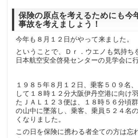
保険の原点を考えるためにも今
事故を考えましょう！
今年も８月１２日がやって来ました。
ということで、Ｄｒ．ウエノも気持ち
日本航空安全啓発センターの見学会に
１９８５年８月１２日、乗客５０９名、
して１８時１２分大阪伊丹空港に向け
たＪＡＬ１２３便は、１８時５６分頃
の山中に墜落し、乗客、乗員５２４名
くなりました。
この日を保険に携わる者全ての方は忘