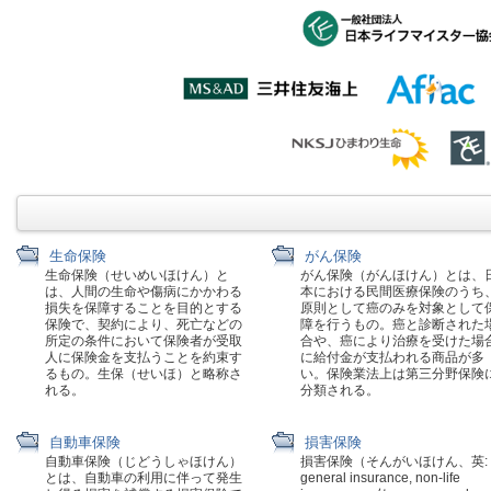
生命保険
がん保険
生命保険（せいめいほけん）と
がん保険（がんほけん）とは、
は、人間の生命や傷病にかかわる
本における民間医療保険のうち
損失を保障することを目的とする
原則として癌のみを対象として
保険で、契約により、死亡などの
障を行うもの。癌と診断された
所定の条件において保険者が受取
合や、癌により治療を受けた場
人に保険金を支払うことを約束す
に給付金が支払われる商品が多
るもの。生保（せいほ）と略称さ
い。保険業法上は第三分野保険
れる。
分類される。
自動車保険
損害保険
自動車保険（じどうしゃほけん）
損害保険（そんがいほけん、英:
とは、自動車の利用に伴って発生
general insurance, non-life