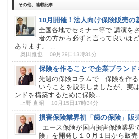
その他、連載記事
10月開催！法人向け保険販売の
全国各地でセミナー等で 講演を
者の方から必ずと言って良いほど
あります。 ...
奥田雅也 09月29日13時31分
保険を作ることで企業ブランド
先週の保険コラムで「保険を作る
いうことを説明しましたが、実
ンドを構築するために保険...
上野 直昭 10月15日17時34分
損害保険業界初「歯の保険」販
エース保険が国内損害保険業界
険」を開発し１０月１日から販売し