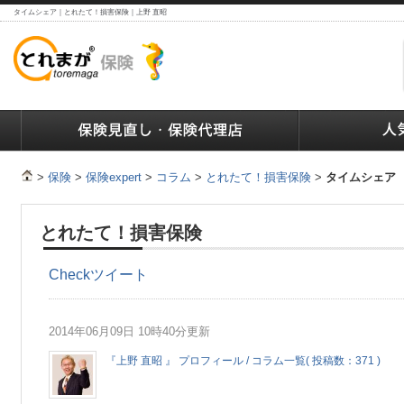
タイムシェア｜とれたて！損害保険｜上野 直昭
ランキング
保険の人気ランキング
保険業界で働く人達へ
>
保険
>
保険expert
>
コラム
>
とれたて！損害保険
>
タイムシェア
とれたて！損害保険
Check
ツイート
2014年06月09日 10時40分更新
『上野 直昭 』 プロフィール / コラム一覧( 投稿数：371 )