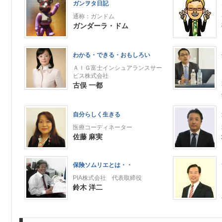
ガンヲタ日記
通称：ガンドム
ガンダーラ・ドム
わかる・できる・おもしろい
ＡＩＧ富士インシュアランスサー
ビス株式会社
古俣 一都
自分らしく生きる
医療コーディネーター
佐藤 麻実
保険ソムリエとは・・
PIA株式会社 代表取締役
鈴木 洋二