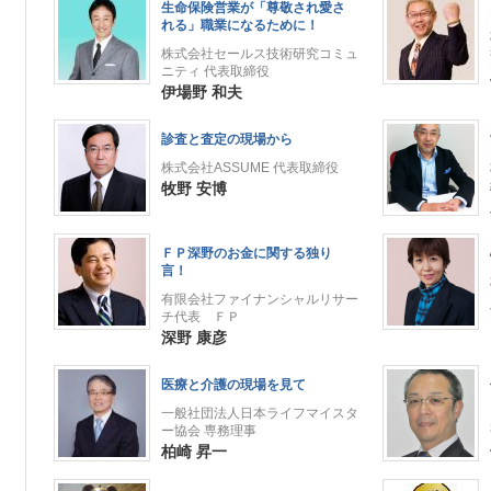
生命保険営業が「尊敬され愛さ
れる」職業になるために！
株式会社セールス技術研究コミュ
ニティ 代表取締役
伊場野 和夫
診査と査定の現場から
株式会社ASSUME 代表取締役
牧野 安博
ＦＰ深野のお金に関する独り
言！
有限会社ファイナンシャルリサー
チ代表 ＦＰ
深野 康彦
医療と介護の現場を見て
一般社団法人日本ライフマイスタ
ー協会 専務理事
柏崎 昇一