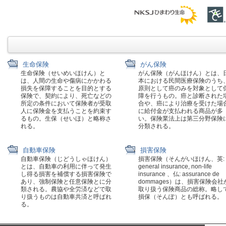
生命保険
がん保険
生命保険（せいめいほけん）と
がん保険（がんほけん）とは、
は、人間の生命や傷病にかかわる
本における民間医療保険のうち
損失を保障することを目的とする
原則として癌のみを対象として
保険で、契約により、死亡などの
障を行うもの。癌と診断された
所定の条件において保険者が受取
合や、癌により治療を受けた場
人に保険金を支払うことを約束す
に給付金が支払われる商品が多
るもの。生保（せいほ）と略称さ
い。保険業法上は第三分野保険
れる。
分類される。
自動車保険
損害保険
自動車保険（じどうしゃほけん）
損害保険（そんがいほけん、英:
とは、自動車の利用に伴って発生
general insurance, non-life
し得る損害を補償する損害保険で
insurance 、仏: assurance de
あり、強制保険と任意保険とに分
dommages）は、損害保険会社
類される。農協や全労済などで取
取り扱う保険商品の総称。略し
り扱うものは自動車共済と呼ばれ
損保（そんぽ）とも呼ばれる。
る。