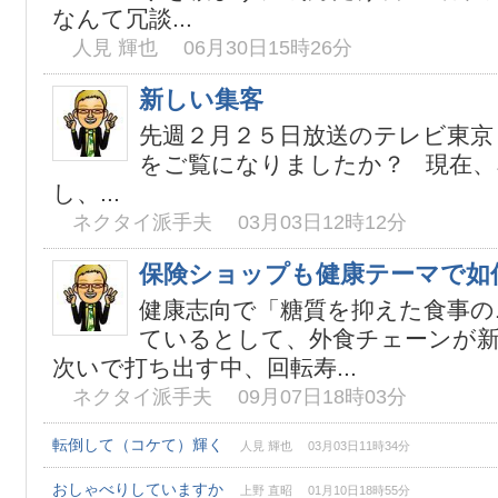
なんて冗談...
人見 輝也 06月30日15時26分
新しい集客
先週２月２５日放送のテレビ東京
をご覧になりましたか？ 現在、
し、...
ネクタイ派手夫 03月03日12時12分
保険ショップも健康テーマで如
健康志向で「糖質を抑えた食事の
ているとして、外食チェーンが
次いで打ち出す中、回転寿...
ネクタイ派手夫 09月07日18時03分
転倒して（コケて）輝く
人見 輝也 03月03日11時34分
おしゃべりしていますか
上野 直昭 01月10日18時55分