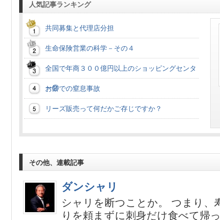
人気記事ランキング
共同募集と代理店分担
生命保険営業の科学－その４
全国で年商３００億円以上のショッピングセンタ
ー②
お餅での窒息事故
リーズ販売って何だかご存じですか？
その他、連載記事
ダンシャリ
シャリを断つことか。 つまり、
りを頼まずに刺身だけ食べて帰っ