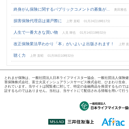
終身がん保険に関するパブリックコメントの募集が...
奥田雅也 0
損害保険代理店は瀬戸際に
上野 直昭 01月24日18時17分
人生で一番大きな買い物
人見 輝也 01月14日19時32分
改正保険業法早わかり「本」がいよいよ出版されます！
上野 直昭
聴く力
上野 直昭 01月06日10時32分
とれまが保険は、一般社団法人日本ライフマイスター協会、一般社団法人保険健全化推進
害保険株式会社、富士火災インシュアランスサービス株式会社、ひまわり生命、
されています。当サイトは閲覧者に対して、特定の金融商品を推奨するものでは
証するものではありません。当社は、当サイトにて配信される情報を用いて行う