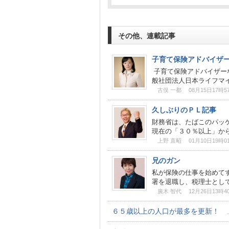
その他、連載記事
子育て保険アドバイザ
子育て保険アドバイザー
般社団法人日本ライフマイス
古俣 一都 08月15日17時5
久しぶりのＰＬ記事
財務省は、たばこのパッ
現在の「３０％以上」から
上野 直昭 01月10日19時0
兄のガン
私が保険の仕事を始めてす
署を退職し、税理士としての
廣木 智代 12月26日13時4
６５歳以上の人口が最多を更新！
上