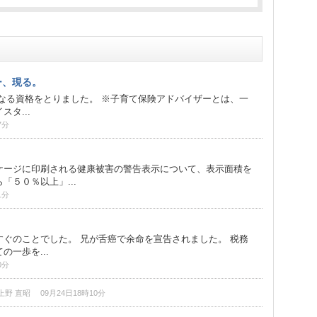
ー、現る。
なる資格をとりました。 ※子育て保険アドバイザーとは、一
タ...
7分
ケージに印刷される健康被害の警告表示について、表示面積を
「５０％以上」...
1分
ぐのことでした。 兄が舌癌で余命を宣告されました。 税務
一歩を...
0分
野 直昭 09月24日18時10分