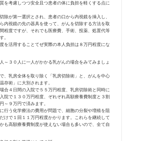
質を考慮しつつ安全且つ患者の体に負担を軽くする点に
切除が第一選択とされ、患者の口から内視鏡を挿入し、
ら内視鏡の先の器具を使って、がんを切除する方法を取
間程度ですが、それでも医療費、手術、投薬、処置代等
す。
度を活用することてぜ実際の本人負担は８万円程度にな
人～３０人に一人がかかる乳がんの場合をみてみましょ
で、乳房全体を取り除く「乳房切除術」と、がんを中心
温存術」に大別されます。
場合４日間の入院で５５万円程度、乳房切除術と同時に
入院で１３０万円程度、ぞれぞれ高額療養費制度と３割
円～９万円で済みます。
に行う化学療法の費用が問題で、細胞の分裂や増殖を阻
だけで１回１１万円程度かかります。これらを継続して
かも高額療養費制度が使えない場合も多いので、全て自