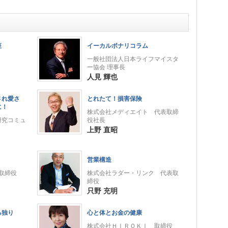
座
イーカルボナリコラム
一般社団法人日本ライフマイスタ
ー協会 理事長
人見 輝也
され愛さ
とれたて！損害保険
に！
株式会社メディエイト 代表取締
研究コミュ
役社長
上野 直昭
営業構造
表取締役
株式会社ラダー・リンク 代表取
締役
只野 充明
る独り
心と体とお金の健康
株式会社ＨＩＲＯＫＩ 取締役