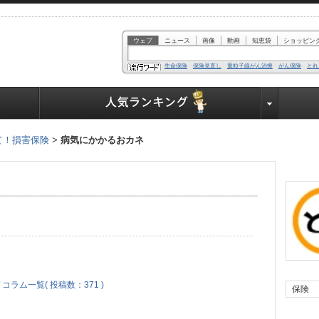
ウェブ
ニュース
画像
動画
知恵袋
ショッピン
生命保険
保険見直し
重粒子線がん治療
がん保険
とれ
業界で働く人達へ
て！損害保険
>
病気にかかるおカネ
 コラム一覧( 投稿数：371 )
保険