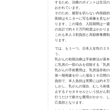
するため、治療のポイントは生活の
おかれています。
そのため、腹部を切らない内視鏡的
医師はモニターに写る画像を見なが
ります。この場合、入院期間は一週
の合計で約４０万円程度はかかりま
これも本人３割負担と高額療養費制
ります。
では、もう一つ、日本人女性の２５
う。
乳がんの初期治療は手術療法が基本
に乳房の一部のみを切除する「乳房
乳がんの手術費用は、乳房温存術の
第一期再建を行った場合１６日間の
負担で、本人負担は実際には約８万
しかし、乳がんの場合、むしろ術後
止するドセタキセルという抗がん剤
行うだけで膨大な費用がかかり、し
己負担となります。