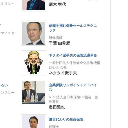
ャルリサー
廣木 智代
て
信頼を掴む保険セールステクニ
ック
フマイスタ
研修講師
千葉 由希彦
ネクタイ派手夫の保険流通革命
一般社団法人保険健全化推進機構
結心会 会長
ネクタイ派手夫
しろい
企業保険ワンポイントアドバイ
ス
ランスサー
NPO法人全日本保険FP協会 副
理事長
奥田雅也
遺言代わりの生命保険
税理士