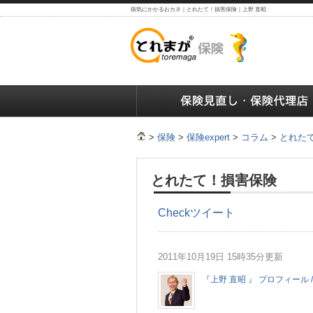
病気にかかるおカネ｜とれたて！損害保険｜上野 直昭
保険の人気ランキング
保険の人気ランキング
保険
>
保険
>
保険expert
>
コラム
>
とれた
とれたて！損害保険
Check
ツイート
2011年10月19日 15時35分更新
『上野 直昭 』 プロフィール /