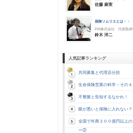
佐藤 麻実
保険ソムリエとは・・
PIA株式会社 代表取締
鈴木 洋二
人気記事ランキング
共同募集と代理店分担
生命保険営業の科学－その４
不整脈と告知するなかれ！
眼が悪いと保険に入れない？
全国で年商３００億円以上の
ー②