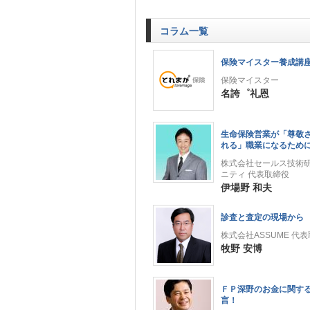
コラム一覧
保険マイスター養成講
保険マイスター
名誇゜礼恩
生命保険営業が「尊敬
れる」職業になるため
株式会社セールス技術
ニティ 代表取締役
伊場野 和夫
診査と査定の現場から
株式会社ASSUME 代
牧野 安博
ＦＰ深野のお金に関す
言！