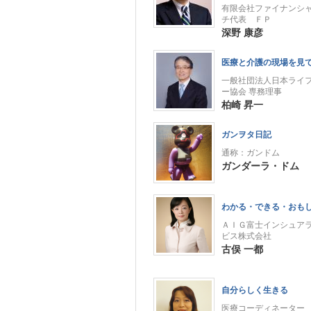
有限会社ファイナンシ
チ代表 ＦＰ
深野 康彦
医療と介護の現場を見
一般社団法人日本ライ
ー協会 専務理事
柏崎 昇一
ガンヲタ日記
通称：ガンドム
ガンダーラ・ドム
わかる・できる・おも
ＡＩＧ富士インシュア
ビス株式会社
古俣 一都
自分らしく生きる
医療コーディネーター