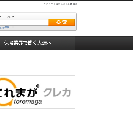
とれたて！損害保険｜上野 直昭
グ
ブログ
まが保険