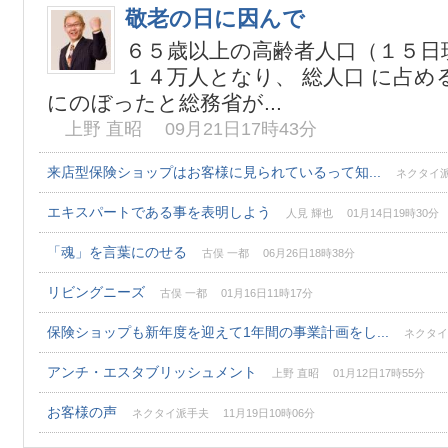
敬老の日に因んで
６５歳以上の高齢者人口（１５日
１４万人となり、 総人口 に占め
にのぼったと総務省が...
上野 直昭 09月21日17時43分
来店型保険ショップはお客様に見られているって知...
ネクタイ派手
エキスパートである事を表明しよう
人見 輝也 01月14日19時30分
「魂」を言葉にのせる
古俣 一都 06月26日18時38分
リビングニーズ
古俣 一都 01月16日11時17分
保険ショップも新年度を迎えて1年間の事業計画をし...
ネクタイ派
アンチ・エスタブリッシュメント
上野 直昭 01月12日17時55分
お客様の声
ネクタイ派手夫 11月19日10時06分