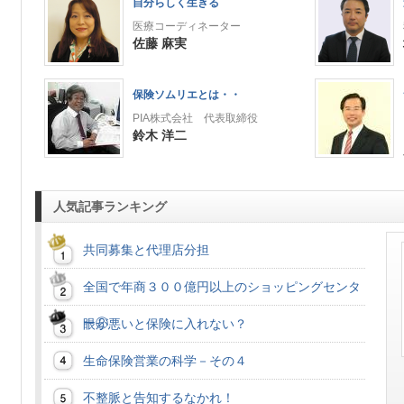
自分らしく生きる
医療コーディネーター
佐藤 麻実
保険ソムリエとは・・
PIA株式会社 代表取締役
鈴木 洋二
人気記事ランキング
共同募集と代理店分担
全国で年商３００億円以上のショッピングセンタ
ー②
眼が悪いと保険に入れない？
生命保険営業の科学－その４
不整脈と告知するなかれ！