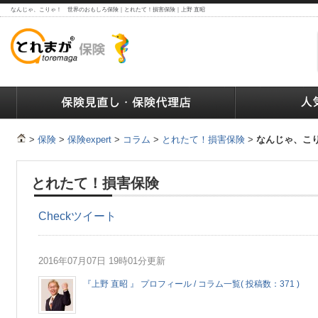
なんじゃ、こりゃ！ 世界のおもしろ保険｜とれたて！損害保険｜上野 直昭
ランキング
保険の人気ランキング
保険業界で働く人達へ
>
保険
>
保険expert
>
コラム
>
とれたて！損害保険
>
なんじゃ、こ
とれたて！損害保険
Check
ツイート
2016年07月07日 19時01分更新
『上野 直昭 』 プロフィール / コラム一覧( 投稿数：371 )