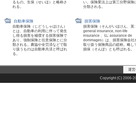
るもの。生保（せいほ）と略称さ
い。保険業法上は第三分野保険
れる。
分類される。
自動車保険
損害保険
自動車保険（じどうしゃほけん）
損害保険（そんがいほけん、英:
とは、自動車の利用に伴って発生
general insurance, non-life
し得る損害を補償する損害保険で
insurance 、仏: assurance de
あり、強制保険と任意保険とに分
dommages）は、損害保険会社
類される。農協や全労済などで取
取り扱う保険商品の総称。略し
り扱うものは自動車共済と呼ばれ
損保（そんぽ）とも呼ばれる。
る。
運営
Copyright (C) 2006-20