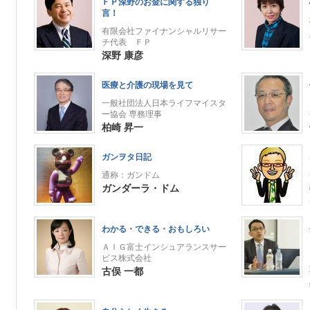
ＦＰ深野のお金に関する独り
言！
有限会社ファイナンシャルリサー
チ代表 ＦＰ
深野 康彦
医療と介護の現場を見て
一般社団法人日本ライフマイスタ
ー協会 専務理事
柏崎 昇一
ガンヲタ日記
通称：ガンドム
ガンダーラ・ドム
わかる・できる・おもしろい
ＡＩＧ富士インシュアランスサー
ビス株式会社
古俣 一都