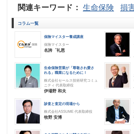
関連キーワード：
生命保険
損
コラム一覧
保険マイスター養成講座
保険マイスター
名誇゜礼恩
生命保険営業が「尊敬され愛さ
れる」職業になるために！
株式会社セールス技術研究コミュ
ニティ 代表取締役
伊場野 和夫
診査と査定の現場から
株式会社ASSUME 代表取締役
牧野 安博