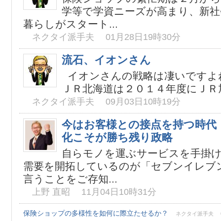
学等で学資ニーズが高まり、新社
暮らしがスタート...
ネクタイ派手夫 01月28日19時30分
流石、イオンさん
イオンさんの戦略は凄いですよ
ＪＲ北海道は２０１４年度にＪＲ旭
ネクタイ派手夫 09月03日10時19分
今はお客様との接点を持つ時代
化こそが勝ち残り政略
自らモノを運ぶサービスを手掛
需要を開拓しているのが「セブンイレブ
言うことをご存知...
上野 直昭 11月04日10時31分
保険ショップの多様性を如何に際立たせるか？
ネクタイ派手夫 07