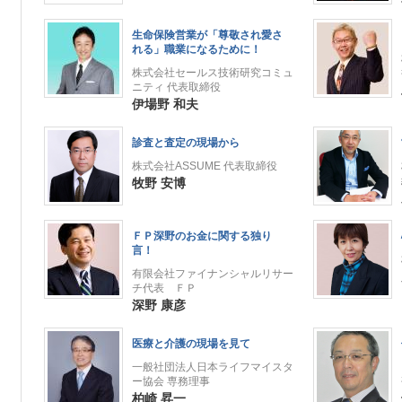
生命保険営業が「尊敬され愛さ
れる」職業になるために！
株式会社セールス技術研究コミュ
ニティ 代表取締役
伊場野 和夫
診査と査定の現場から
株式会社ASSUME 代表取締役
牧野 安博
ＦＰ深野のお金に関する独り
言！
有限会社ファイナンシャルリサー
チ代表 ＦＰ
深野 康彦
医療と介護の現場を見て
一般社団法人日本ライフマイスタ
ー協会 専務理事
柏崎 昇一