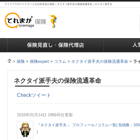
ライフプラザパートナーズを日本生命が買収｜ネクタイ派手夫の保険流通革命｜ネクタイ派手夫
ランキング
保険の人気ランキング
保険業界で働く人達へ
>
保険
>
保険expert
>
コラム
>
ネクタイ派手夫の保険流通革命
>
ラ
ネクタイ派手夫の保険流通革命
Check
ツイート
2016年01月14日 18時45分更新
『ネクタイ派手夫 』 プロフィール / コラム一覧( 投稿数：356
)