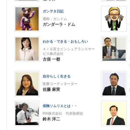
ガンヲタ日記
通称：ガンドム
ガンダーラ・ドム
わかる・できる・おもしろい
ＡＩＧ富士インシュアランスサー
ビス株式会社
古俣 一都
自分らしく生きる
医療コーディネーター
佐藤 麻実
保険ソムリエとは・・
PIA株式会社 代表取締役
鈴木 洋二