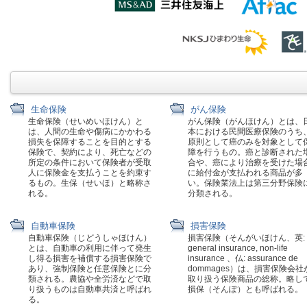
生命保険
がん保険
生命保険（せいめいほけん）と
がん保険（がんほけん）とは、
は、人間の生命や傷病にかかわる
本における民間医療保険のうち
損失を保障することを目的とする
原則として癌のみを対象として
保険で、契約により、死亡などの
障を行うもの。癌と診断された
所定の条件において保険者が受取
合や、癌により治療を受けた場
人に保険金を支払うことを約束す
に給付金が支払われる商品が多
るもの。生保（せいほ）と略称さ
い。保険業法上は第三分野保険
れる。
分類される。
自動車保険
損害保険
自動車保険（じどうしゃほけん）
損害保険（そんがいほけん、英:
とは、自動車の利用に伴って発生
general insurance, non-life
し得る損害を補償する損害保険で
insurance 、仏: assurance de
あり、強制保険と任意保険とに分
dommages）は、損害保険会社
類される。農協や全労済などで取
取り扱う保険商品の総称。略し
り扱うものは自動車共済と呼ばれ
損保（そんぽ）とも呼ばれる。
る。