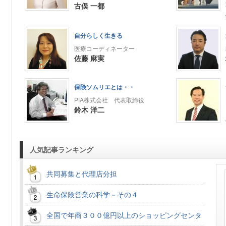
古俣 一都
自分らしく生きる
医療コーディネーター
佐藤 麻実
保険ソムリエとは・・
PIA株式会社 代表取締役
鈴木 洋二
人気記事ランキング
共同募集と代理店分担
生命保険営業の科学－その４
全国で年商３００億円以上のショッピングセンタ