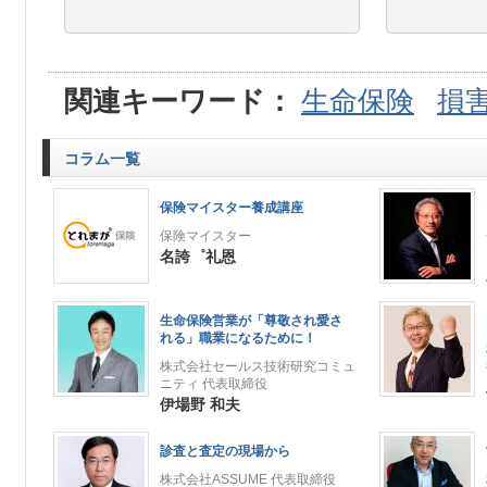
関連キーワード：
生命保険
損
コラム一覧
保険マイスター養成講座
保険マイスター
名誇゜礼恩
生命保険営業が「尊敬され愛さ
れる」職業になるために！
株式会社セールス技術研究コミュ
ニティ 代表取締役
伊場野 和夫
診査と査定の現場から
株式会社ASSUME 代表取締役