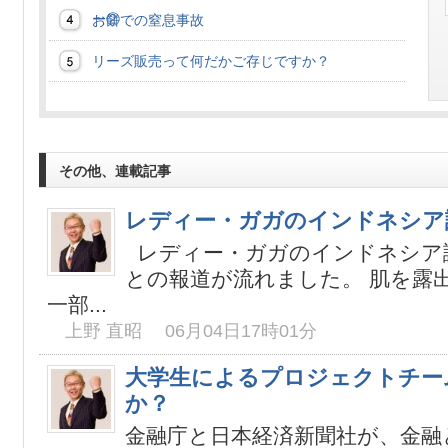
ー②
お餅での窒息事故
リーズ販売って何だかご存じですか？
その他、連載記事
レディー・ガガのインドネシア
レディー・ガガのインドネシア
との報道が流れました。 肌を露
一部...
上野 直昭 06月04日17時01分
大学生によるプロジェクトチー
か？
金融庁と日本経済新聞社が、金融