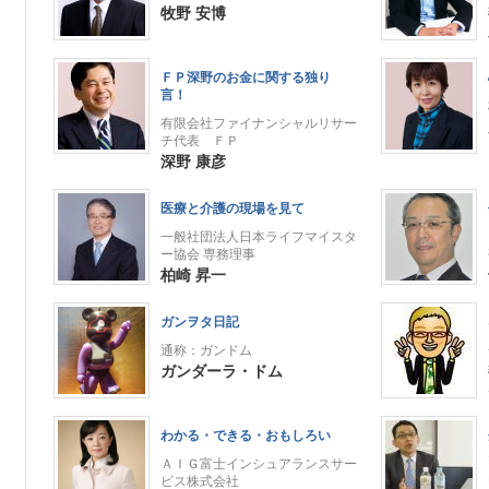
牧野 安博
ＦＰ深野のお金に関する独り
言！
有限会社ファイナンシャルリサー
チ代表 ＦＰ
深野 康彦
医療と介護の現場を見て
一般社団法人日本ライフマイスタ
ー協会 専務理事
柏崎 昇一
ガンヲタ日記
通称：ガンドム
ガンダーラ・ドム
わかる・できる・おもしろい
ＡＩＧ富士インシュアランスサー
ビス株式会社