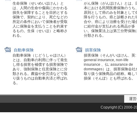
生命保険（せいめいほけん）と
がん保険（がんほけん）とは、
は、人間の生命や傷病にかかわる
本における民間医療保険のうち
損失を保障することを目的とする
原則として癌のみを対象として
保険で、契約により、死亡などの
障を行うもの。癌と診断された
所定の条件において保険者が受取
合や、癌により治療を受けた場
人に保険金を支払うことを約束す
に給付金が支払われる商品が多
るもの。生保（せいほ）と略称さ
い。保険業法上は第三分野保険
れる。
分類される。
自動車保険
損害保険
自動車保険（じどうしゃほけん）
損害保険（そんがいほけん、英:
とは、自動車の利用に伴って発生
general insurance, non-life
し得る損害を補償する損害保険で
insurance 、仏: assurance de
あり、強制保険と任意保険とに分
dommages）は、損害保険会社
類される。農協や全労済などで取
取り扱う保険商品の総称。略し
り扱うものは自動車共済と呼ばれ
損保（そんぽ）とも呼ばれる。
る。
運営
Copyright (C) 2006-20