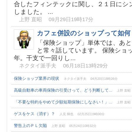
合したフィンテックに関し、２１日にシ
しました。 ...
上野 直昭 09月29日19時17分
カフェ併設のショップって如何
「保険ショップ」単体では、あ
と常々話しています。 保険ショ
年。干支で一回りし...
ネクタイ派手夫 06月18日13時29分
保険ショップ業界の現状
ネクタイ派手夫 04月20日18時26分
高級自動車の車両保険の引受けって、どう判断して...
上野 直昭 
「不要な特約をやめて少額短期保険にしなさい！」...
上野 直昭 
ゲスをケス（消す）？
人見 輝也 02月25日19時00分
警告上のＰＬ欠陥
上野 直昭 05月24日10時32分