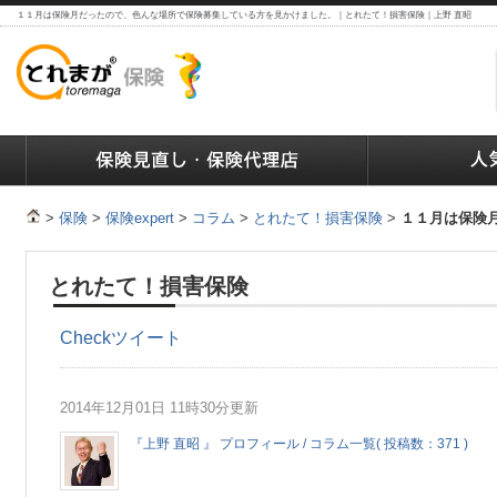
１１月は保険月だったので、色んな場所で保険募集している方を見かけました。｜とれたて！損害保険｜上野 直昭
ランキング
保険の人気ランキング
保険業界で働く人達へ
>
保険
>
保険expert
>
コラム
>
とれたて！損害保険
>
１１月は保険
とれたて！損害保険
Check
ツイート
2014年12月01日 11時30分更新
『上野 直昭 』 プロフィール / コラム一覧( 投稿数：371 )