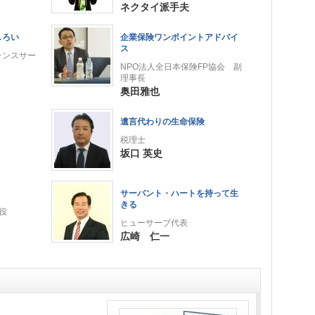
ネクタイ派手夫
しろい
企業保険ワンポイントアドバイ
ス
ランスサー
NPO法人全日本保険FP協会 副
理事長
奥田雅也
遺言代わりの生命保険
税理士
坂口 英史
サーバント・ハートを持って生
きる
役
ヒューサーブ代表
広崎 仁一