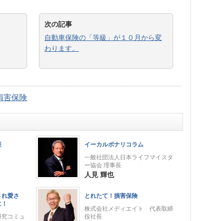
次の記事
自動車保険の「等級」が１０月から変
わります。
損害保険
座
イーカルボナリコラム
一般社団法人日本ライフマイスタ
ー協会 理事長
人見 輝也
され愛さ
とれたて！損害保険
に！
株式会社メディエイト 代表取締
研究コミュ
役社長