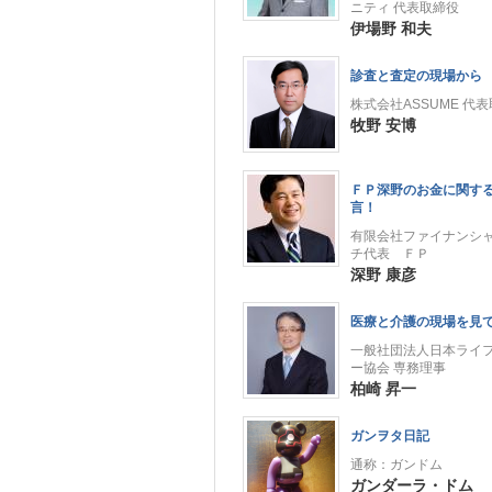
ニティ 代表取締役
伊場野 和夫
診査と査定の現場から
株式会社ASSUME 代
牧野 安博
ＦＰ深野のお金に関す
言！
有限会社ファイナンシ
チ代表 ＦＰ
深野 康彦
医療と介護の現場を見
一般社団法人日本ライ
ー協会 専務理事
柏崎 昇一
ガンヲタ日記
通称：ガンドム
ガンダーラ・ドム