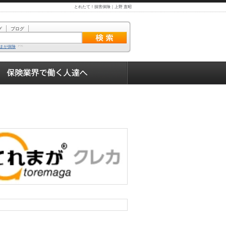
とれたて！損害保険｜上野 直昭
グ
ブログ
まが保険