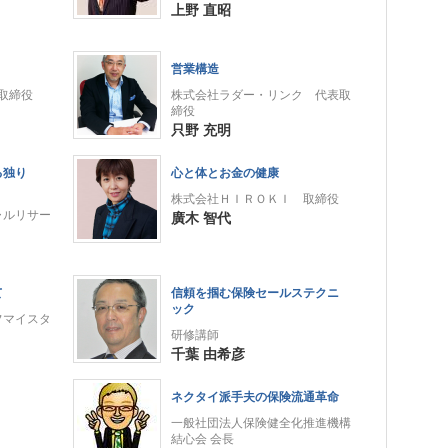
上野 直昭
営業構造
表取締役
株式会社ラダー・リンク 代表取
締役
只野 充明
る独り
心と体とお金の健康
株式会社ＨＩＲＯＫＩ 取締役
ャルリサー
廣木 智代
て
信頼を掴む保険セールステクニ
ック
フマイスタ
研修講師
千葉 由希彦
ネクタイ派手夫の保険流通革命
一般社団法人保険健全化推進機構
結心会 会長