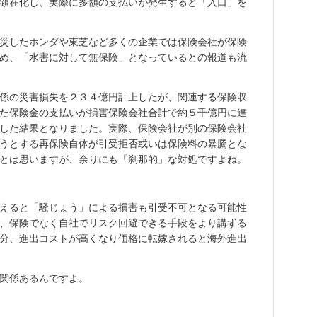
顕在化し、実際に多額の支払いが発生すると「入口」を
災したホンダや東芝など多くの企業では保険会社が保険
め、「水害に対して無保険」となっているとの報道も流
係の災害損失を２３４億円計上したが、関連する保険収
た保険金の支払いが損害保険会社合計で約５千億円に達
した結果となりました。実際、保険会社が別の保険会社
うとする再保険自体が引受拒否或いは保険料の暴騰とな
とは思いますが、余りにも「刹那的」な対処ですよね。
えると「騒じょう」による損害も引受不可となる可能性
、保険でなく自社でリスク回避できる手段をより講ずる
分、進出コストが高くなり価格に転嫁されると海外進出
関係あるんですよ。