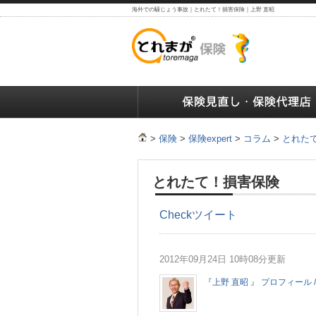
海外での騒じょう事故｜とれたて！損害保険｜上野 直昭
保険の人気ランキング
保険の人気ランキング
保険
>
保険
>
保険expert
>
コラム
>
とれた
とれたて！損害保険
Check
ツイート
2012年09月24日 10時08分更新
『上野 直昭 』 プロフィール /