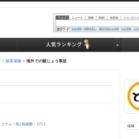
ウェブ
ニュース
画像
動画
知恵袋
ショッピン
生命保険
保険見直し
重粒子線がん治療
がん保険
とれ
業界で働く人達へ
て！損害保険
>
海外での騒じょう事故
 コラム一覧( 投稿数：371 )
保険