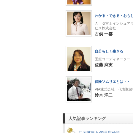
わかる・できる・おも
ＡＩＧ富士インシュア
ビス株式会社
古俣 一都
自分らしく生きる
医療コーディネーター
佐藤 麻実
保険ソムリエとは・・
PIA株式会社 代表取締
鈴木 洋二
人気記事ランキング
共同募集と代理店分担