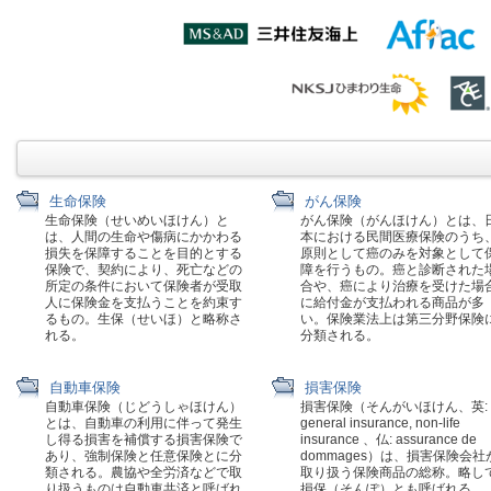
生命保険
がん保険
生命保険（せいめいほけん）と
がん保険（がんほけん）とは、
は、人間の生命や傷病にかかわる
本における民間医療保険のうち
損失を保障することを目的とする
原則として癌のみを対象として
保険で、契約により、死亡などの
障を行うもの。癌と診断された
所定の条件において保険者が受取
合や、癌により治療を受けた場
人に保険金を支払うことを約束す
に給付金が支払われる商品が多
るもの。生保（せいほ）と略称さ
い。保険業法上は第三分野保険
れる。
分類される。
自動車保険
損害保険
自動車保険（じどうしゃほけん）
損害保険（そんがいほけん、英:
とは、自動車の利用に伴って発生
general insurance, non-life
し得る損害を補償する損害保険で
insurance 、仏: assurance de
あり、強制保険と任意保険とに分
dommages）は、損害保険会社
類される。農協や全労済などで取
取り扱う保険商品の総称。略し
り扱うものは自動車共済と呼ばれ
損保（そんぽ）とも呼ばれる。