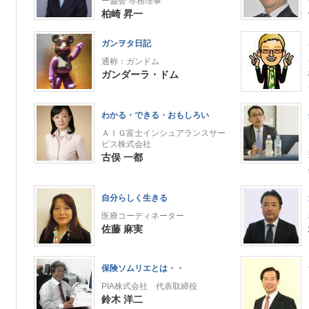
ー協会 専務理事
柏崎 昇一
ガンヲタ日記
通称：ガンドム
ガンダーラ・ドム
わかる・できる・おもしろい
ＡＩＧ富士インシュアランスサー
ビス株式会社
古俣 一都
自分らしく生きる
医療コーディネーター
佐藤 麻実
保険ソムリエとは・・
PIA株式会社 代表取締役
鈴木 洋二