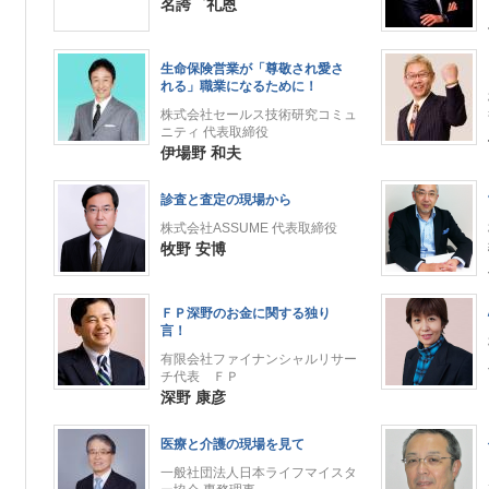
名誇゜礼恩
生命保険営業が「尊敬され愛さ
れる」職業になるために！
株式会社セールス技術研究コミュ
ニティ 代表取締役
伊場野 和夫
診査と査定の現場から
株式会社ASSUME 代表取締役
牧野 安博
ＦＰ深野のお金に関する独り
言！
有限会社ファイナンシャルリサー
チ代表 ＦＰ
深野 康彦
医療と介護の現場を見て
一般社団法人日本ライフマイスタ