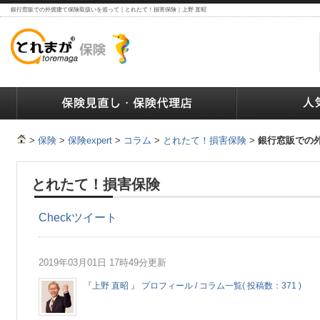
銀行窓販での外貨建て保険取扱いを巡って｜とれたて！損害保険｜上野 直昭
ランキング
保険の人気ランキング
保険業界で働く人達へ
>
保険
>
保険expert
>
コラム
>
とれたて！損害保険
>
銀行窓販での
とれたて！損害保険
Check
ツイート
2019年03月01日 17時49分更新
『上野 直昭 』 プロフィール / コラム一覧( 投稿数：371 )