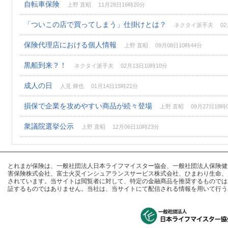
自転車保険
上野 直昭 11月28日16時20分
「ついこの店で買ってしまう」仕掛けとは？
ネクタイ派手夫 02月0
保険代理店における個人情報
上野 直昭 09月08日10時44分
黒船到来？！
ネクタイ派手夫 02月13日10時10分
成人の日
人見 輝也 01月14日15時21分
損保で企業を攻めやすい商品が続々登場
上野 直昭 09月27日18時
衆議院選挙公示
上野 直昭 12月06日10時23分
とれまが保険は、一般社団法人日本ライフマイスター協会、一般社団法人保険健全化推進
害保険株式会社、富士火災インシュアランスサービス株式会社、ひまわり生命、
されています。当サイトは閲覧者に対して、特定の金融商品を推奨するものでは
証するものではありません。当社は、当サイトにて配信される情報を用いて行う