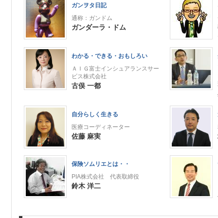
ガンヲタ日記
通称：ガンドム
ガンダーラ・ドム
わかる・できる・おもしろい
ＡＩＧ富士インシュアランスサー
ビス株式会社
古俣 一都
自分らしく生きる
医療コーディネーター
佐藤 麻実
保険ソムリエとは・・
PIA株式会社 代表取締役
鈴木 洋二