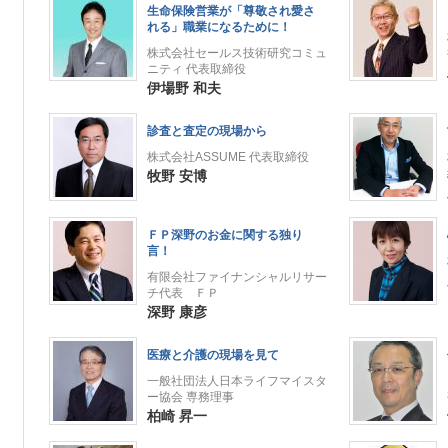
生命保険営業が「尊敬され愛さ
れる」職業になるために！
株式会社セールス技術研究コミュ
ニティ 代表取締役
伊場野 和夫
診査と査定の現場から
株式会社ASSUME 代表取締役
牧野 安博
ＦＰ深野のお金に関する独り
言！
有限会社ファイナンシャルリサー
チ代表 ＦＰ
深野 康彦
医療と介護の現場を見て
一般社団法人日本ライフマイスタ
ー協会 専務理事
柏崎 昇一