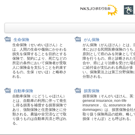
生命保険
がん保険
生命保険（せいめいほけん）と
がん保険（がんほけん）とは、
は、人間の生命や傷病にかかわる
本における民間医療保険のうち
損失を保障することを目的とする
原則として癌のみを対象として
保険で、契約により、死亡などの
障を行うもの。癌と診断された
所定の条件において保険者が受取
合や、癌により治療を受けた場
人に保険金を支払うことを約束す
に給付金が支払われる商品が多
るもの。生保（せいほ）と略称さ
い。保険業法上は第三分野保険
れる。
分類される。
自動車保険
損害保険
自動車保険（じどうしゃほけん）
損害保険（そんがいほけん、英:
とは、自動車の利用に伴って発生
general insurance, non-life
し得る損害を補償する損害保険で
insurance 、仏: assurance de
あり、強制保険と任意保険とに分
dommages）は、損害保険会社
類される。農協や全労済などで取
取り扱う保険商品の総称。略し
り扱うものは自動車共済と呼ばれ
損保（そんぽ）とも呼ばれる。
る。