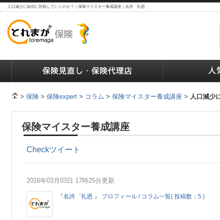
人口減少に如何に対処していくのか？｜保険マイスター養成講座｜名誇゜礼恩
ランキング
保険の人気ランキング
保険業界で働く人達へ
>
保険
>
保険expert
>
コラム
>
保険マイスター養成講座
>
人口減少
保険マイスター養成講座
Check
ツイート
2016年03月03日 17時25分更新
『名誇゜礼恩 』 プロフィール / コラム一覧( 投稿数：5 )