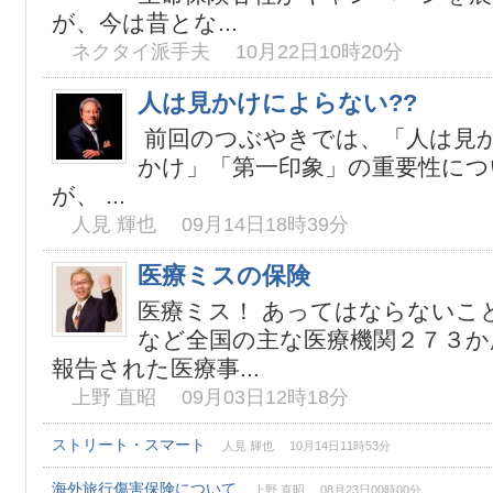
が、今は昔とな...
ネクタイ派手夫 10月22日10時20分
人は見かけによらない??
前回のつぶやきでは、「人は見か
かけ」「第一印象」の重要性につ
が、 ...
人見 輝也 09月14日18時39分
医療ミスの保険
医療ミス！ あってはならないこ
など全国の主な医療機関２７３か
報告された医療事...
上野 直昭 09月03日12時18分
ストリート・スマート
人見 輝也 10月14日11時53分
海外旅行傷害保険について
上野 直昭 08月23日00時00分