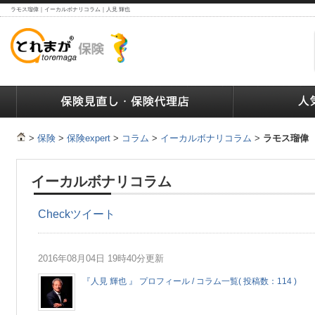
ラモス瑠偉｜イーカルボナリコラム｜人見 輝也
ランキング
保険の人気ランキング
保険業界で働く人達へ
>
保険
>
保険expert
>
コラム
>
イーカルボナリコラム
>
ラモス瑠偉
イーカルボナリコラム
Check
ツイート
2016年08月04日 19時40分更新
『人見 輝也 』 プロフィール / コラム一覧( 投稿数：114 )