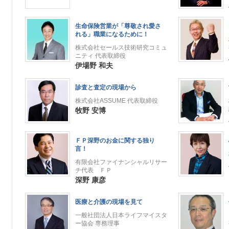
生命保険営業が「尊敬され愛さ
れる」職業になるために！
株式会社セールス技術研究コミュ
ニティ 代表取締役
伊場野 和夫
診査と査定の現場から
株式会社ASSUME 代表取締役
牧野 安博
ＦＰ深野のお金に関する独り
言！
有限会社ファイナンシャルリサー
チ代表 ＦＰ
深野 康彦
医療と介護の現場を見て
一般社団法人日本ライフマイスタ
ー協会 専務理事