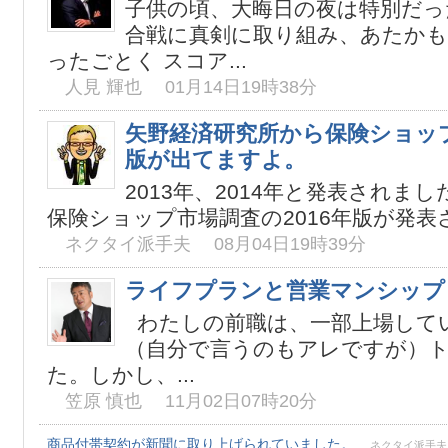
子供の頃、大晦日の夜は特別だっ
合戦に真剣に取り組み、あたかも
ったごとく スコア...
人見 輝也 01月14日19時38分
矢野経済研究所から保険ショップ
版が出てますよ。
2013年、2014年と発表されま
保険ショップ市場調査の2016年版が発表さ
ネクタイ派手夫 08月04日19時39分
ライフプランと営業マンシップ
わたしの前職は、一部上場して
（自分で言うのもアレですが）
た。しかし、...
笠原 慎也 11月02日07時20分
商品付帯契約が新聞に取り上げられていました。
ネクタイ派手夫 0