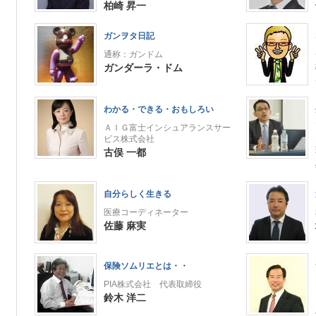
柏崎 昇一
ガンヲタ日記
通称：ガンドム
ガンダーラ・ドム
わかる・できる・おもしろい
ＡＩＧ富士インシュアランスサー
ビス株式会社
古俣 一都
自分らしく生きる
医療コーディネーター
佐藤 麻実
保険ソムリエとは・・
PIA株式会社 代表取締役
鈴木 洋二