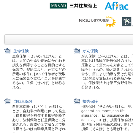
生命保険
がん保険
生命保険（せいめいほけん）と
がん保険（がんほけん）とは、
は、人間の生命や傷病にかかわる
本における民間医療保険のうち
損失を保障することを目的とする
原則として癌のみを対象として
保険で、契約により、死亡などの
障を行うもの。癌と診断された
所定の条件において保険者が受取
合や、癌により治療を受けた場
人に保険金を支払うことを約束す
に給付金が支払われる商品が多
るもの。生保（せいほ）と略称さ
い。保険業法上は第三分野保険
れる。
分類される。
自動車保険
損害保険
自動車保険（じどうしゃほけん）
損害保険（そんがいほけん、英:
とは、自動車の利用に伴って発生
general insurance, non-life
し得る損害を補償する損害保険で
insurance 、仏: assurance de
あり、強制保険と任意保険とに分
dommages）は、損害保険会社
類される。農協や全労済などで取
取り扱う保険商品の総称。略し
り扱うものは自動車共済と呼ばれ
損保（そんぽ）とも呼ばれる。