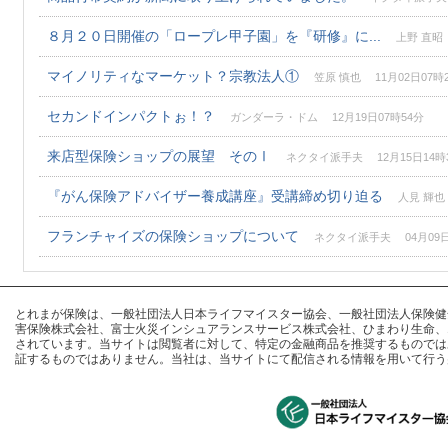
８月２０日開催の「ロープレ甲子園」を『研修』に...
上野 直昭 
マイノリティなマーケット？宗教法人①
笠原 慎也 11月02日07時
セカンドインパクトぉ！？
ガンダーラ・ドム 12月19日07時54分
来店型保険ショップの展望 そのⅠ
ネクタイ派手夫 12月15日14時
『がん保険アドバイザー養成講座』受講締め切り迫る
人見 輝也 
フランチャイズの保険ショップについて
ネクタイ派手夫 04月09日
とれまが保険は、一般社団法人日本ライフマイスター協会、一般社団法人保険健全化推進
害保険株式会社、富士火災インシュアランスサービス株式会社、ひまわり生命、
されています。当サイトは閲覧者に対して、特定の金融商品を推奨するものでは
証するものではありません。当社は、当サイトにて配信される情報を用いて行う