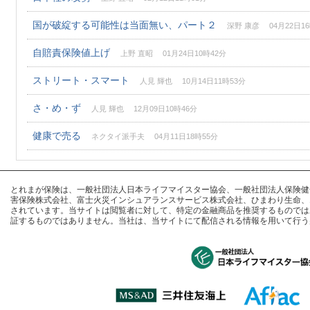
国が破綻する可能性は当面無い、パート２
深野 康彦 04月22日16
自賠責保険値上げ
上野 直昭 01月24日10時42分
ストリート・スマート
人見 輝也 10月14日11時53分
さ・め・ず
人見 輝也 12月09日10時46分
健康で売る
ネクタイ派手夫 04月11日18時55分
とれまが保険は、一般社団法人日本ライフマイスター協会、一般社団法人保険健全化推進
害保険株式会社、富士火災インシュアランスサービス株式会社、ひまわり生命、
されています。当サイトは閲覧者に対して、特定の金融商品を推奨するものでは
証するものではありません。当社は、当サイトにて配信される情報を用いて行う