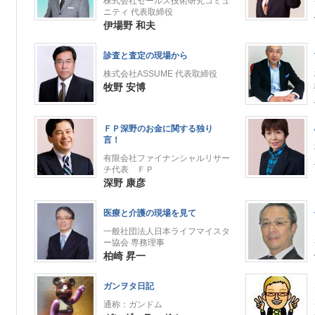
株式会社セールス技術研究コミュ
ニティ 代表取締役
伊場野 和夫
診査と査定の現場から
株式会社ASSUME 代表取締役
牧野 安博
ＦＰ深野のお金に関する独り
言！
有限会社ファイナンシャルリサー
チ代表 ＦＰ
深野 康彦
医療と介護の現場を見て
一般社団法人日本ライフマイスタ
ー協会 専務理事
柏崎 昇一
ガンヲタ日記
通称：ガンドム