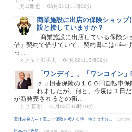
奥田雅也 03月01日11時36分
商業施設に出店の保険ショップ
設と接していますか？
商業施設に出店している保険シ
借」契約で借りていて、契約書には○年○
っ...
ネクタイ派手夫 04月22日15時29分
「ワンデイ」、「ワンコイン」
ａｕ損害保険の１００円自転車保
れましたが、何と、今度は１日だ
が新発売されるとの衝...
上野 直昭 10月03日15時10分
夏休み突入～！夏こそ保険を考える時！備えは十分...
上野 直昭 
日本社の攻勢
上野 直昭 02月12日11時01分