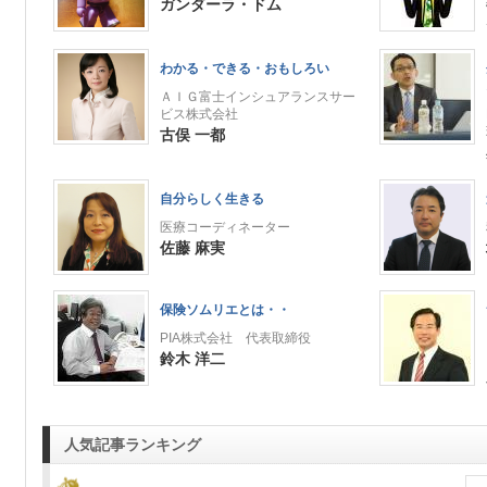
ガンダーラ・ドム
わかる・できる・おもしろい
ＡＩＧ富士インシュアランスサー
ビス株式会社
古俣 一都
自分らしく生きる
医療コーディネーター
佐藤 麻実
保険ソムリエとは・・
PIA株式会社 代表取締役
鈴木 洋二
人気記事ランキング