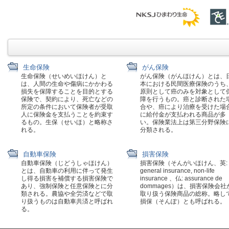
生命保険
がん保険
生命保険（せいめいほけん）と
がん保険（がんほけん）とは、
は、人間の生命や傷病にかかわる
本における民間医療保険のうち
損失を保障することを目的とする
原則として癌のみを対象として
保険で、契約により、死亡などの
障を行うもの。癌と診断された
所定の条件において保険者が受取
合や、癌により治療を受けた場
人に保険金を支払うことを約束す
に給付金が支払われる商品が多
るもの。生保（せいほ）と略称さ
い。保険業法上は第三分野保険
れる。
分類される。
自動車保険
損害保険
自動車保険（じどうしゃほけん）
損害保険（そんがいほけん、英:
とは、自動車の利用に伴って発生
general insurance, non-life
し得る損害を補償する損害保険で
insurance 、仏: assurance de
あり、強制保険と任意保険とに分
dommages）は、損害保険会社
類される。農協や全労済などで取
取り扱う保険商品の総称。略し
り扱うものは自動車共済と呼ばれ
損保（そんぽ）とも呼ばれる。
る。