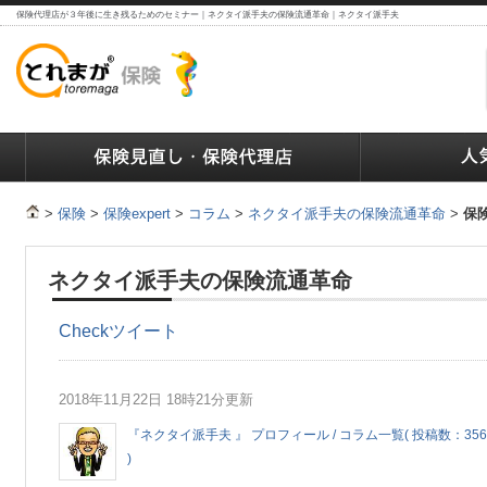
保険代理店が３年後に生き残るためのセミナー｜ネクタイ派手夫の保険流通革命｜ネクタイ派手夫
ランキング
保険の人気ランキング
保険業界で働く人達へ
>
保険
>
保険expert
>
コラム
>
ネクタイ派手夫の保険流通革命
>
保
ネクタイ派手夫の保険流通革命
Check
ツイート
2018年11月22日 18時21分更新
『ネクタイ派手夫 』 プロフィール / コラム一覧( 投稿数：356
)