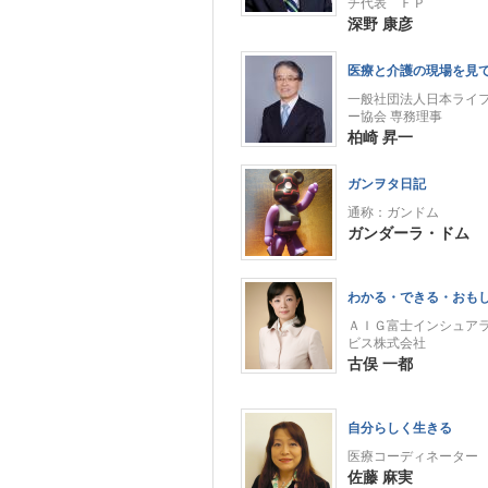
チ代表 ＦＰ
深野 康彦
医療と介護の現場を見
一般社団法人日本ライ
ー協会 専務理事
柏崎 昇一
ガンヲタ日記
通称：ガンドム
ガンダーラ・ドム
わかる・できる・おも
ＡＩＧ富士インシュア
ビス株式会社
古俣 一都
自分らしく生きる
医療コーディネーター
佐藤 麻実