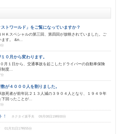
クストワールド」をご覧になっていますか？
ＮＨＫスペシャルの第三回、第四回が放映されていました。ご
す。 &n...
8分
が１０月から変わります。
０月１日から、交通事故を起こしたドライバーの自動車保険
度...
7分
者数が４０００人を割りました。
事故死者が前年比２１３人減の３９０４人となり、１９４９年
下回ったことが...
2分
ト！
ネクタイ派手夫 09月08日19時00分
01月31日17時55分