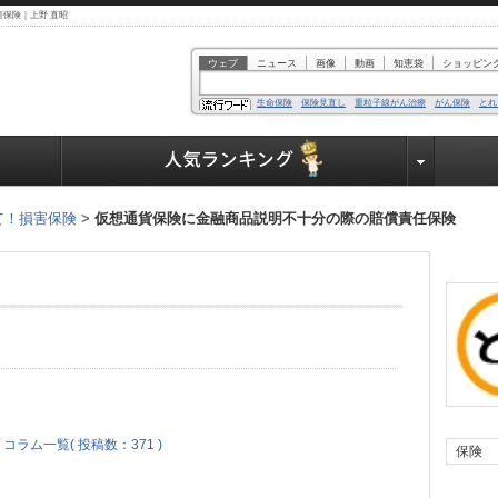
保険｜上野 直昭
ウェブ
ニュース
画像
動画
知恵袋
ショッピン
生命保険
保険見直し
重粒子線がん治療
がん保険
とれ
業界で働く人達へ
て！損害保険
>
仮想通貨保険に金融商品説明不十分の際の賠償責任保険
 コラム一覧( 投稿数：371 )
保険