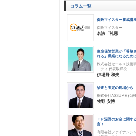
コラム一覧
保険マイスター養成講
保険マイスター
名誇゜礼恩
生命保険営業が「尊敬
れる」職業になるため
株式会社セールス技術
ニティ 代表取締役
伊場野 和夫
診査と査定の現場から
株式会社ASSUME 代
牧野 安博
ＦＰ深野のお金に関す
言！
有限会社ファイナンシ