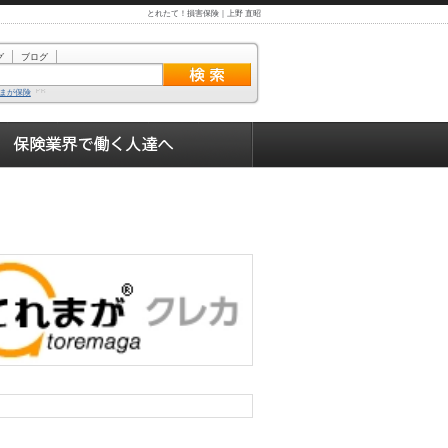
とれたて！損害保険｜上野 直昭
グ
ブログ
まが保険