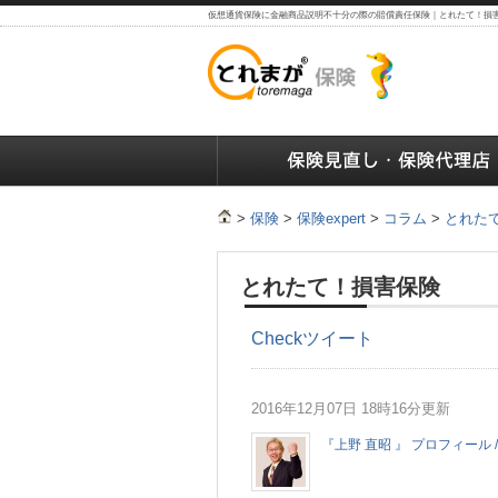
仮想通貨保険に金融商品説明不十分の際の賠償責任保険｜とれたて！損害
保険の人気ランキング
保険の人気ランキング
保険
>
保険
>
保険expert
>
コラム
>
とれた
とれたて！損害保険
Check
ツイート
2016年12月07日 18時16分更新
『上野 直昭 』 プロフィール /