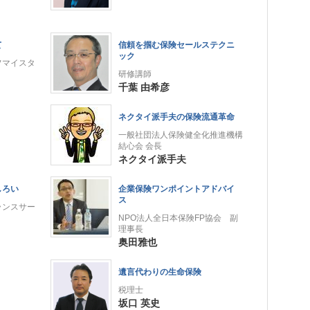
て
信頼を掴む保険セールステクニ
ック
フマイスタ
研修講師
千葉 由希彦
ネクタイ派手夫の保険流通革命
一般社団法人保険健全化推進機構
結心会 会長
ネクタイ派手夫
しろい
企業保険ワンポイントアドバイ
ス
ランスサー
NPO法人全日本保険FP協会 副
理事長
奥田雅也
遺言代わりの生命保険
税理士
坂口 英史