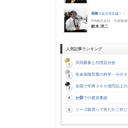
保険ソムリエとは・・
PIA株式会社 代表取締
鈴木 洋二
人気記事ランキング
共同募集と代理店分担
生命保険営業の科学－その４
全国で年商３００億円以上の
ー②
お餅での窒息事故
リーズ販売って何だかご存じ