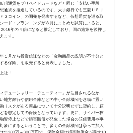
仮想通貨をプリペイドカードなどと同じ「支払い手段」
想通貨を推進しているのです。大手銀行でも三菱ＵＦＪ
ＦＧコイン」の開発を発表するなど、仮想通貨を巡る取
シード・プランニングが８月にまとめた試算によると、
、2016年の４倍になると推定しており、国の施策を後押し
えます。
年１月から投資信託などの「金融商品の説明が不十分と
する保険」を販売すると発表しました。
上社！
ィデューシャリー・デューティー」が注目されるなか
い地方銀行や信用金庫などの中小金融機関を念頭に置い
動リスクがある商品について十分説明せずに契約し、顧
どを想定しての保険となっています。更に、サイバー攻
融資停止などで損害賠償が発生した場合の賠償費用や事
対象にするということで、多くの金融機関は挙って加入
年200万～300万円で、保険金額は損害賠償金が最大10