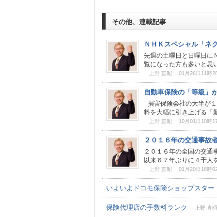
その他、連載記事
ＮＨＫスペシャル「ネ
先週の土曜日と日曜日に
覧になった方も多いと思いま
上野 直昭 01月26日11時2
自動車保険の「等級」
損害保険会社の大半が１
料を大幅に引き上げる「新制
上野 直昭 10月01日10時1
２０１６年の交通事故
２０１６年の全国の交通
以来６７年ぶりに４千人を
上野 直昭 01月20日18時0
いよいよドコモ保険ショップスター
保険代理店の手数料ランク
上野 直昭 