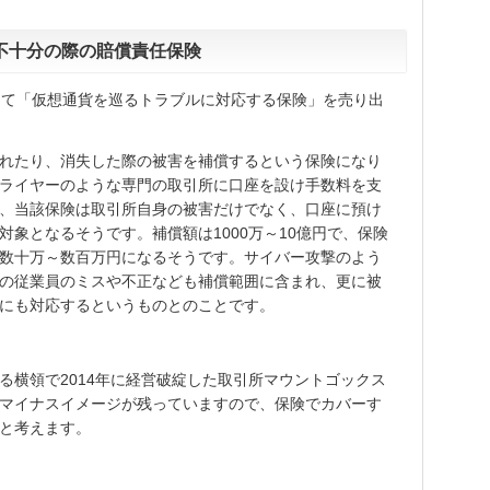
不十分の際の賠償責任保険
めて「仮想通貨を巡るトラブルに対応する保険」を売り出
れたり、消失した際の被害を補償するという保険になり
ライヤーのような専門の取引所に口座を設け手数料を支
、当該保険は取引所自身の被害だけでなく、口座に預け
象となるそうです。補償額は1000万～10億円で、保険
数十万～数百万円になるそうです。サイバー攻撃のよう
の従業員のミスや不正なども補償範囲に含まれ、更に被
にも対応するというものとのことです。
る横領で2014年に経営破綻した取引所マウントゴックス
マイナスイメージが残っていますので、保険でカバーす
と考えます。