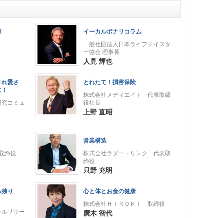
座
イーカルボナリコラム
一般社団法人日本ライフマイスタ
ー協会 理事長
人見 輝也
され愛さ
とれたて！損害保険
に！
株式会社メディエイト 代表取締
研究コミュ
役社長
上野 直昭
営業構造
表取締役
株式会社ラダー・リンク 代表取
締役
只野 充明
る独り
心と体とお金の健康
株式会社ＨＩＲＯＫＩ 取締役
ャルリサー
廣木 智代