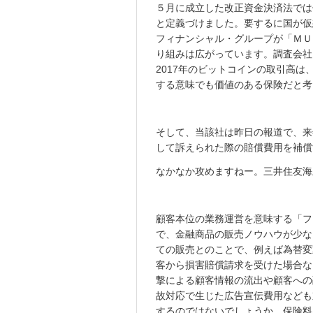
５月に成立した改正資金決済法では
と定義づけました。要するに国が仮
フィナンシャル・グループが「ＭＵ
り組みは広がっています。調査会社
2017年のビットコインの取引高は
する意味でも価値のある保険だと考
そして、当該社は昨日の報道で、来
して訴えられた際の賠償費用を補償
なかなか攻めますねー。三井住友海
顧客本位の業務運営を意味する「フ
で、金融商品の販売ノウハウが少な
ての販売とのことで、例えば為替変
客から損害賠償請求を受けた場合な
撃による顧客情報の流出や顧客への
故対応で生じた広告宣伝費用なども
するのではないでしょうか。保険料は