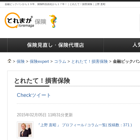
金融ビックバンから１９年、保険料自由化から１７年！｜とれたて！損害保険｜上野 直昭
ランキング
保険の人気ランキング
保険業界で働く人達へ
>
保険
>
保険expert
>
コラム
>
とれたて！損害保険
>
金融ビックバ
とれたて！損害保険
Check
ツイート
2015年02月05日 11時31分更新
『上野 直昭 』 プロフィール / コラム一覧( 投稿数：371 )