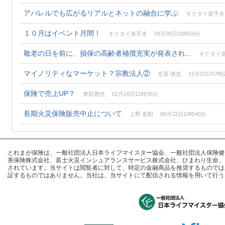
アパレルでも広がるリアルとネットの融合に学ぶ
ネクタイ派手夫 0
１０月はイベント月間！
ネクタイ派手夫 09月30日10時56分
敬老の日を前に、損保の高齢者補償充実が発表され...
ネクタイ派手
マイノリティなマーケット？宗教法人②
笠原 慎也 11月02日07時
保険で売上UP？
奥田雅也 02月18日11時36分
長期火災保険販売中止について
上野 直昭 09月22日10時40分
とれまが保険は、一般社団法人日本ライフマイスター協会、一般社団法人保険健全化推進
害保険株式会社、富士火災インシュアランスサービス株式会社、ひまわり生命、
されています。当サイトは閲覧者に対して、特定の金融商品を推奨するものでは
証するものではありません。当社は、当サイトにて配信される情報を用いて行う