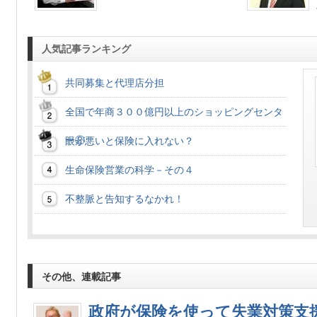
人気記事ランキング
共同募集と代理店分担
全国で年商３００億円以上のショッピングセンタ
ー②
眼が悪いと保険に入れない？
生命保険営業の科学－その４
不整脈と告知するなかれ！
その他、連載記事
政府が保険を使って失業対策支