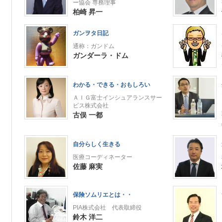
ー協会 専務理事
柏崎 昇一
ガンヲタ日記
通称：ガンドム
ガンダーラ・ドム
わかる・できる・おもしろい
ＡＩＧ富士インシュアランスサー
ビス株式会社
古俣 一都
自分らしく生きる
医療コーディネーター
佐藤 麻実
保険ソムリエとは・・
PIA株式会社 代表取締役
鈴木 洋二