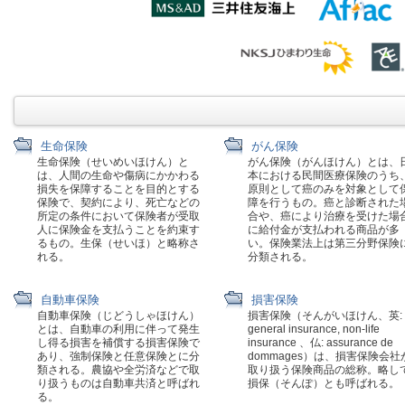
生命保険
がん保険
生命保険（せいめいほけん）と
がん保険（がんほけん）とは、
は、人間の生命や傷病にかかわる
本における民間医療保険のうち
損失を保障することを目的とする
原則として癌のみを対象として
保険で、契約により、死亡などの
障を行うもの。癌と診断された
所定の条件において保険者が受取
合や、癌により治療を受けた場
人に保険金を支払うことを約束す
に給付金が支払われる商品が多
るもの。生保（せいほ）と略称さ
い。保険業法上は第三分野保険
れる。
分類される。
自動車保険
損害保険
自動車保険（じどうしゃほけん）
損害保険（そんがいほけん、英:
とは、自動車の利用に伴って発生
general insurance, non-life
し得る損害を補償する損害保険で
insurance 、仏: assurance de
あり、強制保険と任意保険とに分
dommages）は、損害保険会社
類される。農協や全労済などで取
取り扱う保険商品の総称。略し
り扱うものは自動車共済と呼ばれ
損保（そんぽ）とも呼ばれる。
る。