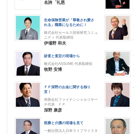
名誇゜礼恩
生命保険営業が「尊敬され愛さ
れる」職業になるために！
株式会社セールス技術研究コミュ
ニティ 代表取締役
伊場野 和夫
診査と査定の現場から
株式会社ASSUME 代表取締役
牧野 安博
ＦＰ深野のお金に関する独り
言！
有限会社ファイナンシャルリサー
チ代表 ＦＰ
深野 康彦
医療と介護の現場を見て
一般社団法人日本ライフマイスタ