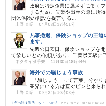
政府は特定企業に属さずに働くフ
するため、失業や出産の際に所得
団体保険の創設を提言する...
上野 直昭 04月03日17時51分
凡事撤退、保険ショップの王道
ます。
先週の日曜日、保険ショップを開
て欲しいとの依頼があり、千葉県某駅に下車
ネクタイ派手夫 11月30日18時44分
海外での騒じょう事故
「騒じょう」って言葉、分かり
業界にいる方は直ぐピンと来られる
上野 直昭 09月24日10時08分
１年の計は元旦にあり！ part.2
ネクタイ派手夫 01月13日11時53分