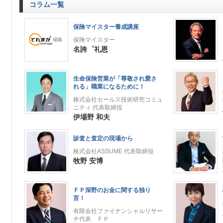
コラム一覧
保険マイスター養成講座
保険マイスター
名誇゜礼恩
生命保険営業が「尊敬され愛さ
れる」職業になるために！
株式会社セールス技術研究コミュ
ニティ 代表取締役
伊場野 和夫
診査と査定の現場から
株式会社ASSUME 代表取締役
牧野 安博
ＦＰ深野のお金に関する独り
言！
有限会社ファイナンシャルリサー
チ代表 ＦＰ