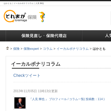
はかとも｜イーカルボナリコラム｜人見 輝也
ランキング
保険の人気ランキング
保険業界で働く人達へ
>
保険
>
保険expert
>
コラム
>
イーカルボナリコラム
>
はかとも
イーカルボナリコラム
Check
ツイート
2013年11月05日 11時13分更新
『人見 輝也 』 プロフィール / コラム一覧( 投稿数：114 )