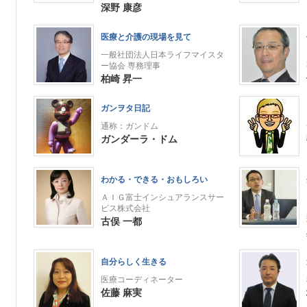
深野 康彦
医療と介護の現場を見て
一般社団法人日本ライフマイスタ
ー協会 専務理事
柏崎 昇一
ガンヲタ日記
通称：ガンドム
ガンダーラ・ドム
わかる・できる・おもしろい
ＡＩＧ富士インシュアランスサー
ビス株式会社
古俣 一都
自分らしく生きる
医療コーディネーター
佐藤 麻実