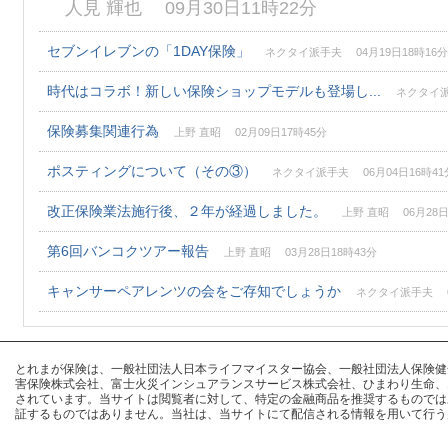
人見 輝也 09月30日11時22分
セブンイレブンの「1DAY保険」
ネクタイ派手夫 04月19日18時16分
時代はコラボ！新しい保険ショップモデルも登場し...
ネクタイ派手
保険募集関連行為
上野 直昭 02月09日17時45分
ポスティングについて（その③）
ネクタイ派手夫 06月04日16時41
改正保険業法施行後、２年が経過しました。
上野 直昭 06月28日
第6回バンコクツアー報告
上野 直昭 03月28日18時43分
キャンサーペアレンツの会をご存知でしょうか
ネクタイ派手夫 04
とれまが保険は、一般社団法人日本ライフマイスター協会、一般社団法人保険健全化推進
害保険株式会社、富士火災インシュアランスサービス株式会社、ひまわり生命、
されています。当サイトは閲覧者に対して、特定の金融商品を推奨するものでは
証するものではありません。当社は、当サイトにて配信される情報を用いて行う