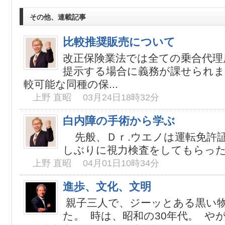
その他、連載記事
比較推奨販売について
改正保険業法では全ての乗合代理
提示する場合に義務が課せられま
較可能な同種の保...
上野 直昭 03月24日18時32分
白内障の手術から学ぶ
先般、Ｄｒ.ウエノは運転免許
しぶりに視力検査をしてもらった所
上野 直昭 04月01日10時34分
進歩、文化、文明
親子三人で、ジーッとある黒い
た。 時は、昭和の30年代。 やが