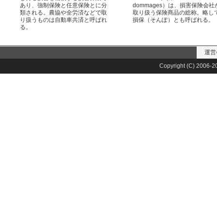
あり、強制保険と任意保険とに分
dommages）は、損害保険会社
類される。農協や全労済などで取
取り扱う保険商品の総称。略し
り扱うものは自動車共済と呼ばれ
損保（そんぽ）とも呼ばれる。
る。
運営
Copyright (C) 2006-20