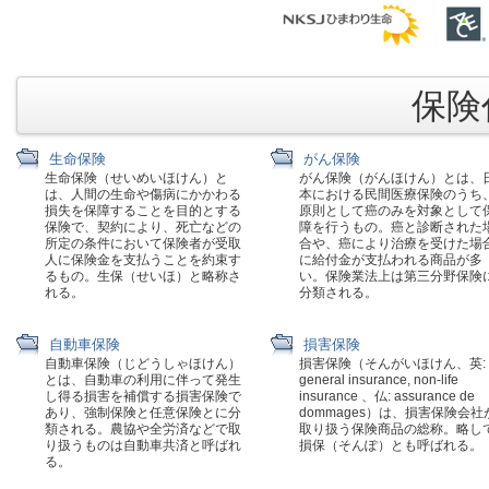
保険代
生命保険
がん保険
生命保険（せいめいほけん）と
がん保険（がんほけん）とは、
は、人間の生命や傷病にかかわる
本における民間医療保険のうち
損失を保障することを目的とする
原則として癌のみを対象として
保険で、契約により、死亡などの
障を行うもの。癌と診断された
所定の条件において保険者が受取
合や、癌により治療を受けた場
人に保険金を支払うことを約束す
に給付金が支払われる商品が多
るもの。生保（せいほ）と略称さ
い。保険業法上は第三分野保険
れる。
分類される。
自動車保険
損害保険
自動車保険（じどうしゃほけん）
損害保険（そんがいほけん、英:
とは、自動車の利用に伴って発生
general insurance, non-life
し得る損害を補償する損害保険で
insurance 、仏: assurance de
あり、強制保険と任意保険とに分
dommages）は、損害保険会社
類される。農協や全労済などで取
取り扱う保険商品の総称。略し
り扱うものは自動車共済と呼ばれ
損保（そんぽ）とも呼ばれる。
る。