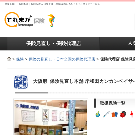
保険見直し・保険相談｜保険代理店 保険見直し本舗 岸和田カンカンベイサイドモール店
ランキング
保険の人気ランキング
保険業界で働く人達へ
>
保険
>
保険の見直し・日本全国の保険代理店
>
保険代理店 保険見
大阪府 保険見直し本舗 岸和田カンカンベイサ
取扱保険一覧