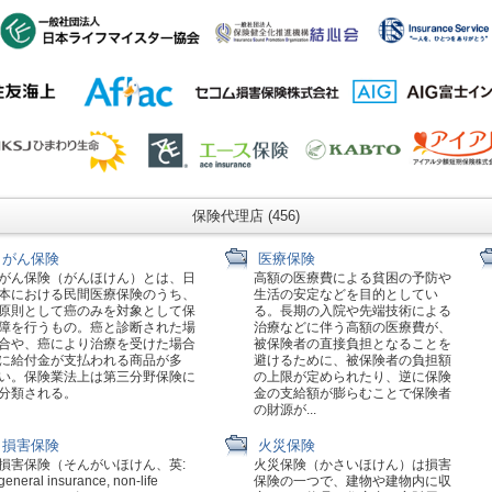
保険代理店 (456)
がん保険
医療保険
がん保険（がんほけん）とは、日
高額の医療費による貧困の予防や
本における民間医療保険のうち、
生活の安定などを目的としてい
原則として癌のみを対象として保
る。長期の入院や先端技術による
障を行うもの。癌と診断された場
治療などに伴う高額の医療費が、
合や、癌により治療を受けた場合
被保険者の直接負担となることを
に給付金が支払われる商品が多
避けるために、被保険者の負担額
い。保険業法上は第三分野保険に
の上限が定められたり、逆に保険
分類される。
金の支給額が膨らむことで保険者
の財源が...
損害保険
火災保険
損害保険（そんがいほけん、英:
火災保険（かさいほけん）は損害
general insurance, non-life
保険の一つで、建物や建物内に収