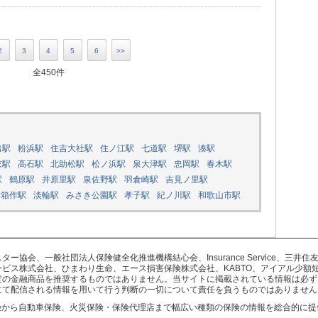
2
3
4
5
6
>>
全450件
出駅
粉浜駅
住吉大社駅
住ノ江駅
七道駅
堺駅
湊駅
衣駅
高石駅
北助松駅
松ノ浜駅
泉大津駅
忠岡駅
春木駅
駅
鶴原駅
井原里駅
泉佐野駅
羽倉崎駅
吉見ノ里駅
箱作駅
淡輪駅
みさき公園駅
孝子駅
紀ノ川駅
和歌山市駅
協会、一般社団法人保険健全化推進機構結心会、Insurance Service、三
ビス株式会社、ひまわり生命、エース損害保険株式会社、KABTO、アイアル少額
定の金融商品を推奨するものではありません。当サイトに掲載されている情報は必ず
にて配信される情報を用いて行う判断の一切について責任を負うものではありません
険から自動車保険、火災保険・保険代理店まで幅広い種類の保険の情報を総合的に提