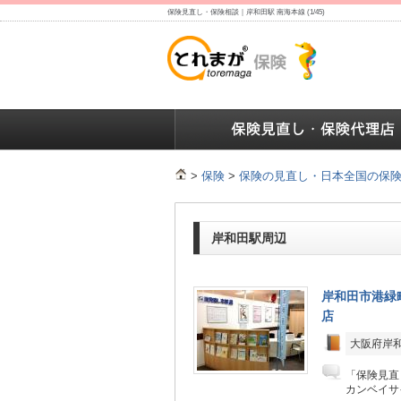
保険見直し・保険相談｜岸和田駅 南海本線 (1/45)
保険の人気ランキング
保険の人気ランキング
保険
>
保険
>
保険の見直し・日本全国の保
岸和田駅周辺
岸和田市港緑
店
大阪府岸和
「保険見直
カンベイサイ