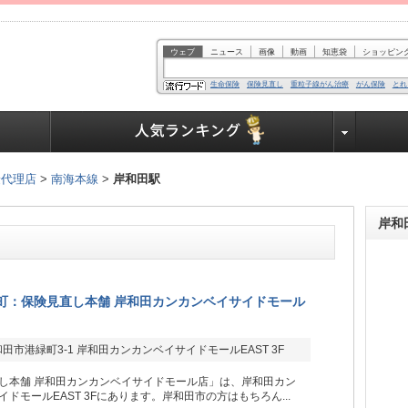
ウェブ
ニュース
画像
動画
知恵袋
ショッピン
生命保険
保険見直し
重粒子線がん治療
がん保険
とれ
業界で働く人達へ
険代理店
>
南海本線
>
岸和田駅
岸和
町：保険見直し本舗 岸和田カンカンベイサイドモール
田市港緑町3-1 岸和田カンカンベイサイドモールEAST 3F
し本舗 岸和田カンカンベイサイドモール店」は、岸和田カン
ドモールEAST 3Fにあります。岸和田市の方はもちろん...