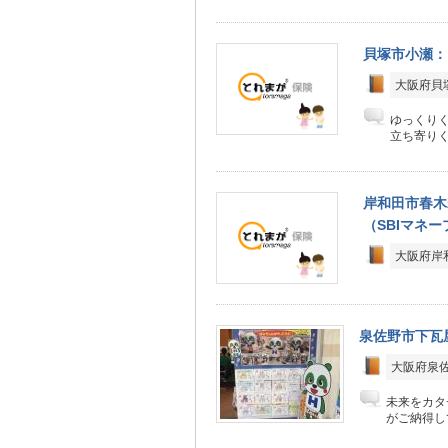
貝塚市小瀬：
大阪府貝塚
ゆっくり
立ち寄り
岸和田市春木
（SBIマネ
大阪府岸
泉佐野市下瓦
大阪府泉佐
未来をカタ
がご納得し