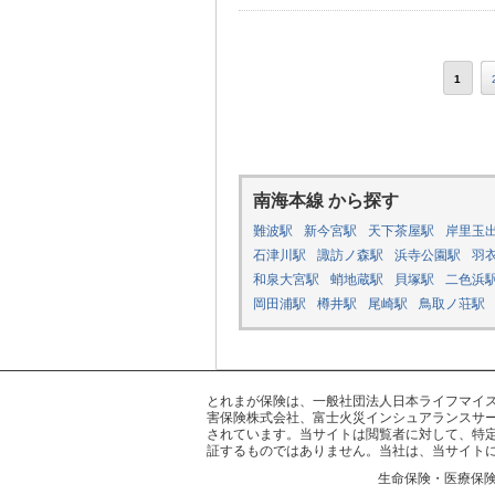
1
南海本線 から探す
難波駅
新今宮駅
天下茶屋駅
岸里玉
石津川駅
諏訪ノ森駅
浜寺公園駅
羽
和泉大宮駅
蛸地蔵駅
貝塚駅
二色浜
岡田浦駅
樽井駅
尾崎駅
鳥取ノ荘駅
とれまが保険は、一般社団法人日本ライフマイスター
害保険株式会社、富士火災インシュアランスサー
されています。当サイトは閲覧者に対して、特
証するものではありません。当社は、当サイト
生命保険・医療保