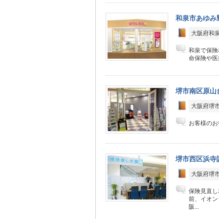
和泉市あゆみ
大阪府和泉市
和泉で保険
命保険や医
堺市南区原山
大阪府堺市
お客様のお
堺市西区浜寺
大阪府堺市
保険見直し
前、イオン
阪...