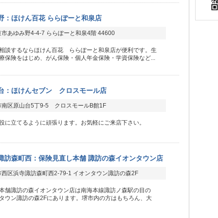
野：ほけん百花 ららぽーと和泉店
あゆみ野4-4-7 ららぽーと和泉4階 44600
相談するならほけん百花 ららぽーと和泉店が便利です。生
療保険をはじめ、がん保険・個人年金保険・学資保険など...
台：ほけんセブン クロスモール店
南区原山台5丁9-5 クロスモールB館1F
役に立てるように頑張ります。お気軽にご来店下さい。
諏訪森町西：保険見直し本舗 諏訪の森イオンタウン店
西区浜寺諏訪森町西2-79-1 イオンタウン諏訪の森2F
本舗諏訪の森イオンタウン店は南海本線諏訪ノ森駅の目の
タウン諏訪の森2Fにあります。堺市内の方はもちろん、大