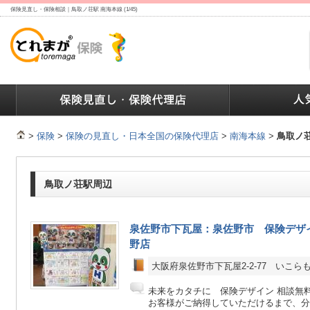
保険見直し・保険相談｜鳥取ノ荘駅 南海本線 (1/45)
ランキング
保険の人気ランキング
保険業界で働く人達へ
>
保険
>
保険の見直し・日本全国の保険代理店
>
南海本線
>
鳥取ノ
鳥取ノ荘駅周辺
泉佐野市下瓦屋：泉佐野市 保険デザ
野店
大阪府泉佐野市下瓦屋2-2-77 いこ
未来をカタチに 保険デザイン 相談無
お客様がご納得していただけるまで、分か