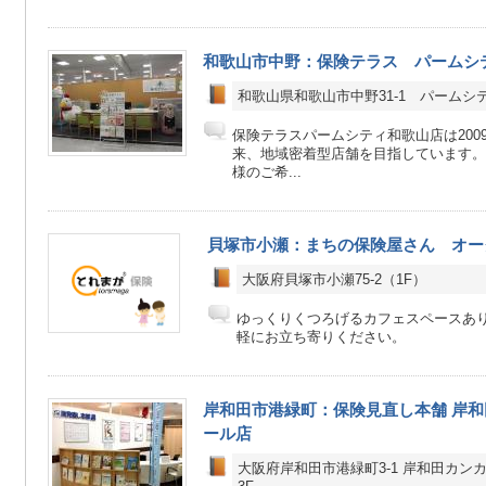
和歌山市中野：保険テラス パームシ
和歌山県和歌山市中野31-1 パームシ
保険テラスパームシティ和歌山店は2009
来、地域密着型店舗を目指しています。
様のご希...
貝塚市小瀬：まちの保険屋さん オー
大阪府貝塚市小瀬75-2（1F）
ゆっくりくつろげるカフェスペースあり
軽にお立ち寄りください。
岸和田市港緑町：保険見直し本舗 岸
ール店
大阪府岸和田市港緑町3-1 岸和田カン