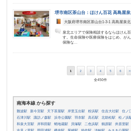
堺市南区茶山台：ほけん百花 高島屋泉
大阪府堺市南区茶山台1-3-1 高島屋泉北
泉北エリアで保険相談するならほけん百
す。生命保険や医療保険をはじめ、がん
保険な...
1
2
3
4
5
6
>
全450件
南海本線 から探す
難波駅
新今宮駅
天下茶屋駅
岸里玉出駅
粉浜駅
住吉大社駅
住ノ
石津川駅
諏訪ノ森駅
浜寺公園駅
羽衣駅
高石駅
北助松駅
松ノ浜
和泉大宮駅
岸和田駅
蛸地蔵駅
貝塚駅
二色浜駅
鶴原駅
井原里駅
吉見ノ里駅
岡田浦駅
樽井駅
尾崎駅
箱作駅
淡輪駅
みさき公園駅