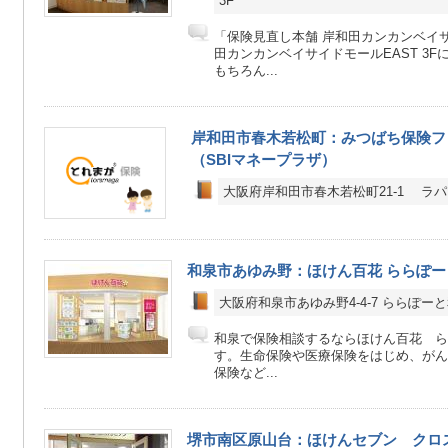
3F
「保険見直し本舗 岸和田カンカンベイ
田カンカンベイサイドモールEAST 3
もちろん...
岸和田市春木若松町：みつばち保険フ
（SBIマネープラザ）
大阪府岸和田市春木若松町21-1 ラ
和泉市あゆみ野：ほけん百花 ららぽー
大阪府和泉市あゆみ野4-4-7 ららぽーと和
和泉で保険相談するならほけん百花 ら
す。生命保険や医療保険をはじめ、がん
保険など...
堺市南区原山台：ほけんセブン クロ