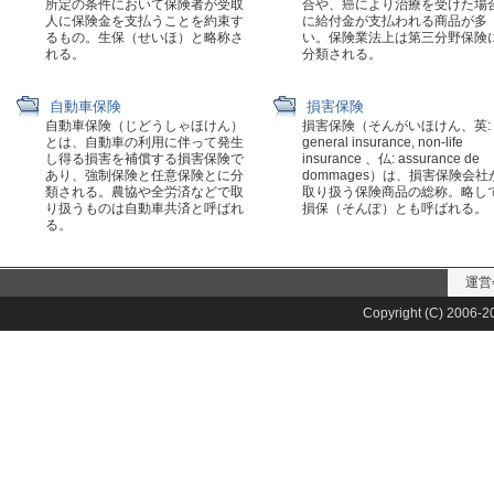
所定の条件において保険者が受取
合や、癌により治療を受けた場
人に保険金を支払うことを約束す
に給付金が支払われる商品が多
るもの。生保（せいほ）と略称さ
い。保険業法上は第三分野保険
れる。
分類される。
自動車保険
損害保険
自動車保険（じどうしゃほけん）
損害保険（そんがいほけん、英:
とは、自動車の利用に伴って発生
general insurance, non-life
し得る損害を補償する損害保険で
insurance 、仏: assurance de
あり、強制保険と任意保険とに分
dommages）は、損害保険会社
類される。農協や全労済などで取
取り扱う保険商品の総称。略し
り扱うものは自動車共済と呼ばれ
損保（そんぽ）とも呼ばれる。
る。
運営
Copyright (C) 2006-20