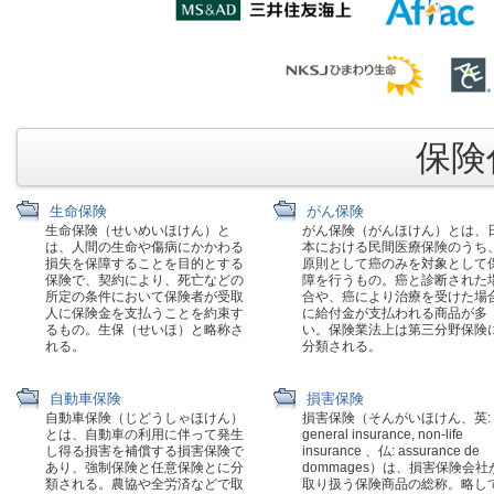
保険代
生命保険
がん保険
生命保険（せいめいほけん）と
がん保険（がんほけん）とは、
は、人間の生命や傷病にかかわる
本における民間医療保険のうち
損失を保障することを目的とする
原則として癌のみを対象として
保険で、契約により、死亡などの
障を行うもの。癌と診断された
所定の条件において保険者が受取
合や、癌により治療を受けた場
人に保険金を支払うことを約束す
に給付金が支払われる商品が多
るもの。生保（せいほ）と略称さ
い。保険業法上は第三分野保険
れる。
分類される。
自動車保険
損害保険
自動車保険（じどうしゃほけん）
損害保険（そんがいほけん、英:
とは、自動車の利用に伴って発生
general insurance, non-life
し得る損害を補償する損害保険で
insurance 、仏: assurance de
あり、強制保険と任意保険とに分
dommages）は、損害保険会社
類される。農協や全労済などで取
取り扱う保険商品の総称。略し