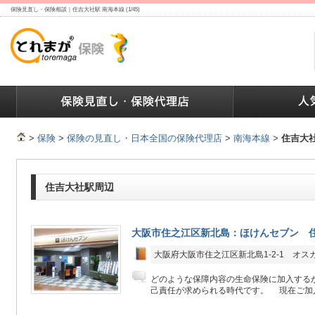
保険見直し・保険相談｜住吉大社駅 南海本線 (1/45)
ランキング
保険の人気ランキング
保険業界で働く人達へ
>
保険
>
保険の見直し・日本全国の保険代理店
>
南海本線
>
住吉大
住吉大社駅周辺
大阪市住之江区新北島：ほけんセブン 
大阪府大阪市住之江区新北島1-2-1 オス
どのような保障内容の生命保険に加入する
己責任が求められる時代です。 現在ご加入中