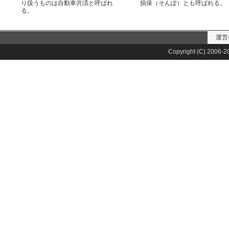
り扱うものは自動車共済と呼ばれ
損保（そんぽ）とも呼ばれる。
る。
運営
Copyright (C) 2006-20