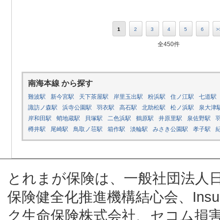
1
2
3
4
5
6
>
全450件
南海本線 から探す
難波駅
新今宮駅
天下茶屋駅
岸里玉出駅
粉浜駅
住ノ江駅
七道駅
諏訪ノ森駅
浜寺公園駅
羽衣駅
高石駅
北助松駅
松ノ浜駅
泉大津
岸和田駅
蛸地蔵駅
貝塚駅
二色浜駅
鶴原駅
井原里駅
泉佐野駅
樽井駅
尾崎駅
鳥取ノ荘駅
箱作駅
淡輪駅
みさき公園駅
孝子駅
とれまが保険は、一般社団法人
保険健全化推進機構結心会、Insur
ク生命保険株式会社、セコム損