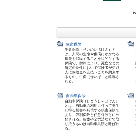
生命保険
生命保険（せいめいほけん）と
は、人間の生命や傷病にかかわる
損失を保障することを目的とする
保険で、契約により、死亡などの
所定の条件において保険者が受取
人に保険金を支払うことを約束す
るもの。生保（せいほ）と略称さ
れる。
自動車保険
自動車保険（じどうしゃほけん）
とは、自動車の利用に伴って発生
し得る損害を補償する損害保険で
あり、強制保険と任意保険とに分
類される。農協や全労済などで取
り扱うものは自動車共済と呼ばれ
る。