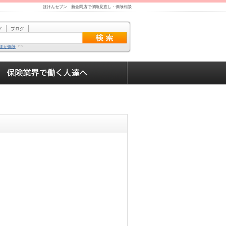
ほけんセブン 新金岡店で保険見直し・保険相談
グ
ブログ
まが保険