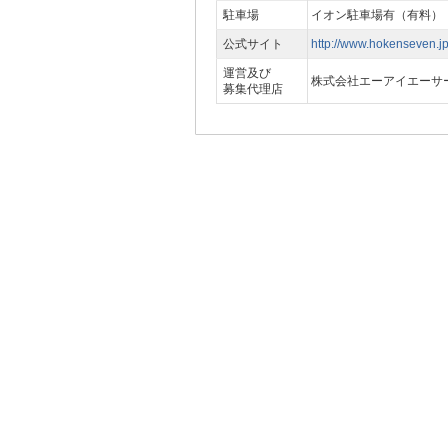
駐車場
イオン駐車場有（有料）
公式サイト
http://www.hokenseven.jp
運営及び
株式会社エーアイエーサ
募集代理店