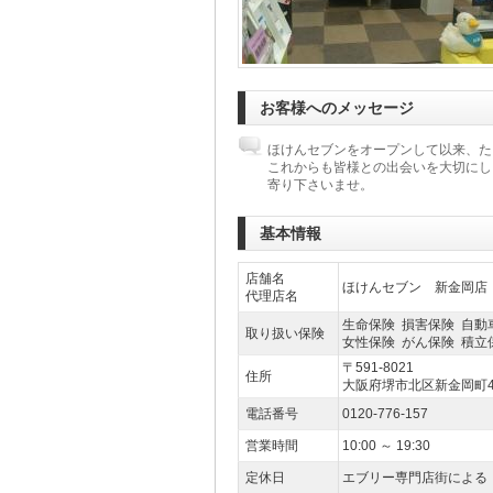
お客様へのメッセージ
ほけんセブンをオープンして以来、た
これからも皆様との出会いを大切にし
寄り下さいませ。
基本情報
店舗名
ほけんセブン 新金岡店
代理店名
生命保険 損害保険 自動
取り扱い保険
女性保険 がん保険 積立
〒591-8021
住所
大阪府堺市北区新金岡町4-
電話番号
0120-776-157
営業時間
10:00 ～ 19:30
定休日
エブリー専門店街による