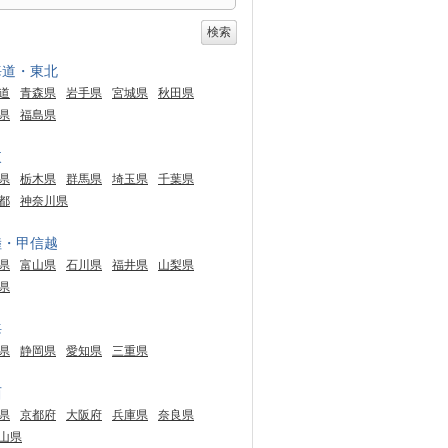
海道・東北
道
青森県
岩手県
宮城県
秋田県
県
福島県
東
県
栃木県
群馬県
埼玉県
千葉県
都
神奈川県
陸・甲信越
県
富山県
石川県
福井県
山梨県
県
海
県
静岡県
愛知県
三重県
西
県
京都府
大阪府
兵庫県
奈良県
山県