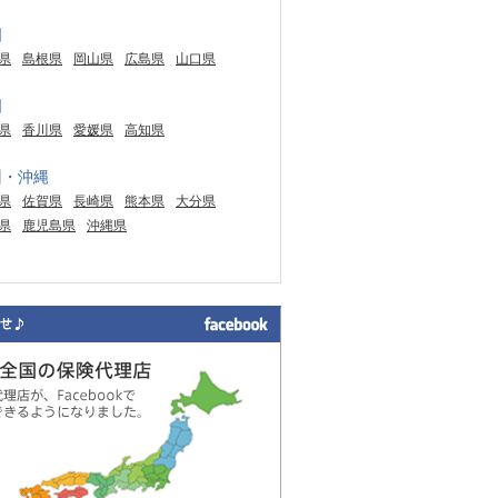
国
県
島根県
岡山県
広島県
山口県
国
県
香川県
愛媛県
高知県
州・沖縄
県
佐賀県
長崎県
熊本県
大分県
県
鹿児島県
沖縄県