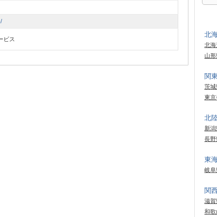
/
北
ービス
北海
山形
関
茨城
東京
北
新潟
長野
東
岐阜
関
滋賀
和歌