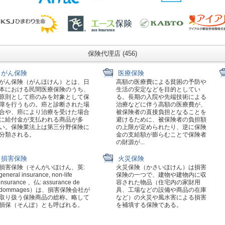
保険代理店 (456)
がん保険
医療保険
がん保険（がんほけん）とは、日
高額の医療費による貧困の予防や
本における民間医療保険のうち、
生活の安定などを目的としてい
原則として癌のみを対象として保
る。長期の入院や先端技術による
障を行うもの。癌と診断された場
治療などに伴う高額の医療費が、
合や、癌により治療を受けた場合
被保険者の直接負担となることを
に給付金が支払われる商品が多
避けるために、被保険者の負担額
い。保険業法上は第三分野保険に
の上限が定められたり、逆に保険
分類される。
金の支給額が膨らむことで保険者
の財源が...
損害保険
火災保険
損害保険（そんがいほけん、英:
火災保険（かさいほけん）は損害
general insurance, non-life
保険の一つで、建物や建物内に収
insurance 、仏: assurance de
容された物品（住宅内の家財用
dommages）は、損害保険会社が
具、工場などの設備や商品の在庫
取り扱う保険商品の総称。略して
など）の火災や風水害による損害
損保（そんぽ）とも呼ばれる。
を補填する保険である。