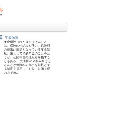
年金保険
年金保険（ねんきんほけん）と
は、保険の仕組みを使い、保険料
の拠出が前提となっている年金制
度。主として私的年金のことを言
うが、公的年金の仕組みを指すこ
ともある。 先進国の公的年金はほ
とんどが保険料の拠出を前提とす
る制度を採用しており、財源を税
のみで給...