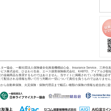
協会、一般社団法人保険健全化推進機構結心会、Insurance Service、三
ビス株式会社、ひまわり生命、エース損害保険株式会社、KABTO、アイアル少額
定の金融商品を推奨するものではありません。当サイトに掲載されている情報は必ず
にて配信される情報を用いて行う判断の一切について責任を負うものではありません
険から自動車保険、火災保険・保険代理店まで幅広い種類の保険の情報を総合的に提