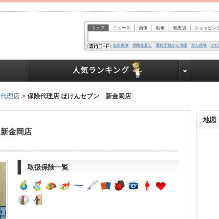
ウェブ
ニュース
画像
動画
知恵袋
ショッピン
生命保険
保険見直し
重粒子線がん治療
がん保険
とれ
業界で働く人達へ
険代理店
>
保険代理店 ほけんセブン 新金岡店
地図
 新金岡店
取扱保険一覧