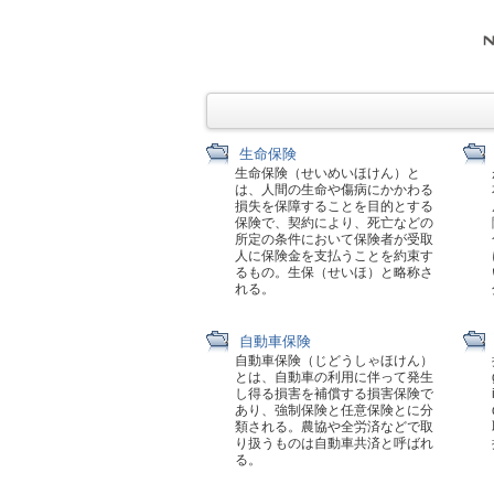
生命保険
生命保険（せいめいほけん）と
は、人間の生命や傷病にかかわる
損失を保障することを目的とする
保険で、契約により、死亡などの
所定の条件において保険者が受取
人に保険金を支払うことを約束す
るもの。生保（せいほ）と略称さ
れる。
自動車保険
自動車保険（じどうしゃほけん）
とは、自動車の利用に伴って発生
し得る損害を補償する損害保険で
あり、強制保険と任意保険とに分
類される。農協や全労済などで取
り扱うものは自動車共済と呼ばれ
る。