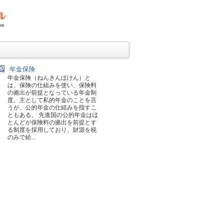
年金保険
年金保険（ねんきんほけん）と
は、保険の仕組みを使い、保険料
の拠出が前提となっている年金制
度。主として私的年金のことを言
うが、公的年金の仕組みを指すこ
ともある。 先進国の公的年金はほ
とんどが保険料の拠出を前提とす
る制度を採用しており、財源を税
のみで給...