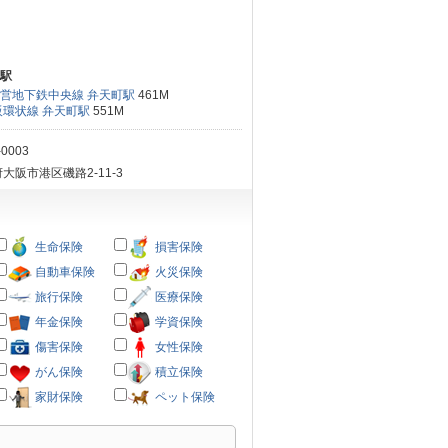
駅
営地下鉄中央線 弁天町駅
461M
阪環状線 弁天町駅
551M
-0003
大阪市港区磯路2-11-3
生命保険
損害保険
自動車保険
火災保険
旅行保険
医療保険
年金保険
学資保険
傷害保険
女性保険
がん保険
積立保険
家財保険
ペット保険