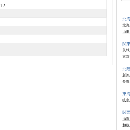
-3
北
北海
山形
関
茨城
東京
北
新潟
長野
東
岐阜
関
滋賀
和歌