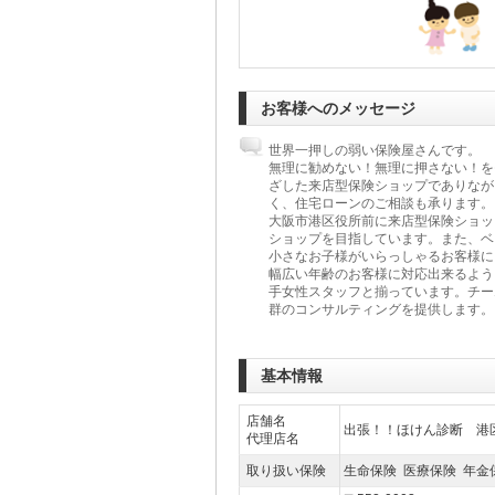
お客様へのメッセージ
世界一押しの弱い保険屋さんです。
無理に勧めない！無理に押さない！を
ざした来店型保険ショップでありなが
く、住宅ローンのご相談も承ります。
大阪市港区役所前に来店型保険ショッ
ショップを目指しています。また、ベ
小さなお子様がいらっしゃるお客様に
幅広い年齢のお客様に対応出来るよう
手女性スタッフと揃っています。チー
群のコンサルティングを提供します。
基本情報
店舗名
出張！！ほけん診断 港
代理店名
取り扱い保険
生命保険 医療保険 年金