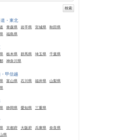
海道・東北
道
青森県
岩手県
宮城県
秋田県
県
福島県
東
県
栃木県
群馬県
埼玉県
千葉県
都
神奈川県
陸・甲信越
県
富山県
石川県
福井県
山梨県
県
海
県
静岡県
愛知県
三重県
西
県
京都府
大阪府
兵庫県
奈良県
山県