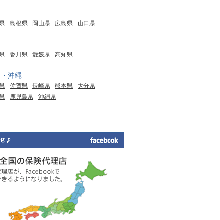
国
県
島根県
岡山県
広島県
山口県
国
県
香川県
愛媛県
高知県
州・沖縄
県
佐賀県
長崎県
熊本県
大分県
県
鹿児島県
沖縄県