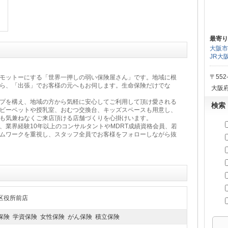
最寄り
大阪市
JR大
〒552
モットーにする「世界一押しの弱い保険屋さん」です。地域に根
ら、「出張」でお客様の元へもお伺します。生命保険だけでな
大阪府
プを構え、地域の方から気軽に安心してご利用して頂け愛される
検索
ビーベットや授乳室、おむつ交換台、キッズスペースも用意し、
も気兼ねなくご来店頂ける店舗づくりを心掛けいます。
、業界経験10年以上のコンサルタントやMDRT成績資格会員、若
ムワークを重視し、スタッフ全員でお客様をフォローしながら抜
区役所前店
保険 学資保険 女性保険 がん保険 積立保険