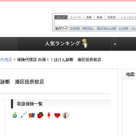
ウェブ
ニュース
画像
動画
知恵袋
ショッピン
生命保険
保険見直し
重粒子線がん治療
がん保険
とれ
業界で働く人達へ
険代理店
>
保険代理店 出張！！ほけん診断 港区役所前店
地図
ん診断 港区役所前店
取扱保険一覧