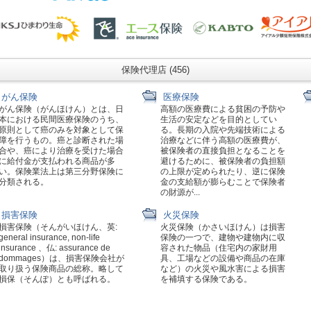
保険代理店 (456)
がん保険
医療保険
がん保険（がんほけん）とは、日
高額の医療費による貧困の予防や
本における民間医療保険のうち、
生活の安定などを目的としてい
原則として癌のみを対象として保
る。長期の入院や先端技術による
障を行うもの。癌と診断された場
治療などに伴う高額の医療費が、
合や、癌により治療を受けた場合
被保険者の直接負担となることを
に給付金が支払われる商品が多
避けるために、被保険者の負担額
い。保険業法上は第三分野保険に
の上限が定められたり、逆に保険
分類される。
金の支給額が膨らむことで保険者
の財源が...
損害保険
火災保険
損害保険（そんがいほけん、英:
火災保険（かさいほけん）は損害
general insurance, non-life
保険の一つで、建物や建物内に収
insurance 、仏: assurance de
容された物品（住宅内の家財用
dommages）は、損害保険会社が
具、工場などの設備や商品の在庫
取り扱う保険商品の総称。略して
など）の火災や風水害による損害
損保（そんぽ）とも呼ばれる。
を補填する保険である。